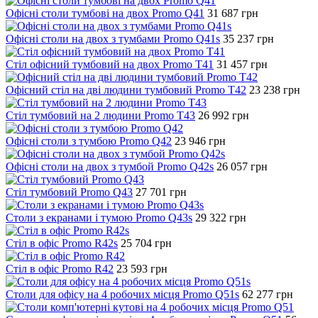
Офісні столи тумбові на двох Promo Q41
31 687
грн
Офісні столи на двох з тумбами Promo Q41s
35 237
грн
Стіл офісний тумбовий на двох Promo T41
31 457
грн
Офісний стіл на дві людини тумбовий Promo T42
23 238
грн
Стіл тумбовий на 2 людини Promo T43
26 992
грн
Офісні столи з тумбою Promo Q42
23 946
грн
Офісні столи на двох з тумбой Promo Q42s
26 057
грн
Стіл тумбовий Promo Q43
27 701
грн
Столи з екранами і тумою Promo Q43s
29 322
грн
Стіл в офіс Promo R42s
25 704
грн
Стіл в офіс Promo R42
23 593
грн
Столи для офісу на 4 робочих місця Promo Q51s
62 277
грн