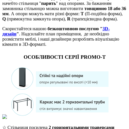
начебто стільниця "
парить
" над опорами. За бажанням
замовника стільницю можна виготовити
товщиною 18 або 36
мм
. А опори можуть мати різні форми:
Т
(П-подібна форма),
Q
(прямокутна замкнута опора),
R
(трапецієвидна форма).
Скористайтеся нашою
безкоштовною послугою "
3D-
дизайн
"
. Надсилайте план приміщення, де необхідно
розмістити меблі, і наші дизайнери розроблять візуалізацію
кімнати в 3D-форматі.
ОСОБЛИВОСТІ СЕРІЇ PROMO-T
☆ Стільниця посилена
2 горизонтальними траверсами