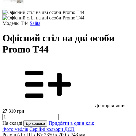
Модель: T44
Salita
Офісний стіл на дві особи
Promo T44
До порівняння
27 310
грн
На складі
Придбати в один клік
До кошика
Фото меблів
Серійні кольори ДСП
Розмір (Д x Ш x В):
2350 x 700 x 743 мм