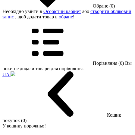
Обране (0)
Необхідно увійти в
Особістий кабінет
або
створити обліковий
запис
, щоб додати товар в
обране
!
Порівняння (0)
Вы
поки не додали товари для порівняння.
UA
Кошик
покупок (0)
У кошику порожньо!