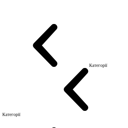
Еко Серія Co_d
Серія Промо Етно (Новинка!)
Серія Promo NEW
Серія Promo Т
Серія Promo Q
Серія Promo R
Promo Топ Менеджер (ЛДСП)
Промо Топ Менеджер T
Промо Топ Менеджер Q
Промо Топ Менеджер R
Столи для Open space
Офісні Столи Лофт
Серія Економ
Категорії
Reception
Simple
Категорії
Крісла керівника
Крісла з сіткою
Крісла персоналу
Офісні стільці
Конференц крісла
Геймерські крісла