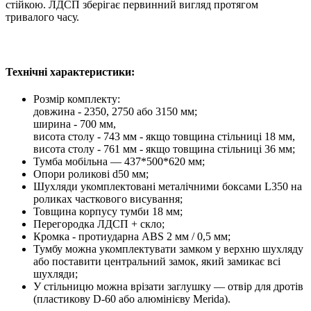
стійкою. ЛДСП зберігає первинний вигляд протягом
тривалого часу.
Технічні характеристики:
Розмір комплекту:
довжина - 2350, 2750 або 3150 мм;
ширина - 700 мм,
висота столу - 743 мм - якщо товщина стільниці 18 мм,
висота столу - 761 мм - якщо товщина стільниці 36 мм;
Тумба мобільна — 437*500*620 мм;
Опори роликові d50 мм;
Шухляди укомплектовані металічними боксами L350 на
роликах часткового висування;
Товщина корпусу тумби 18 мм;
Перегородка ЛДСП + скло;
Кромка - протиударна ABS 2 мм / 0,5 мм;
Тумбу можна укомплектувати замком у верхню шухляду
або поставити центральний замок, який замикає всі
шухляди;
У стільницю можна врізати заглушку — отвір для дротів
(пластикову D-60 або алюмінієву Merida).