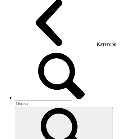
Категорії
Акустика приміщення
Металеві меблі
Металеві тумби