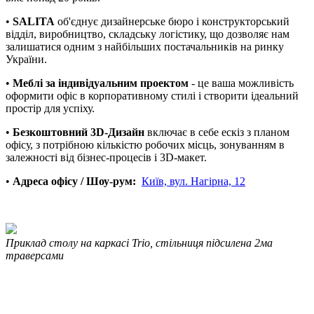
•
SALITA
об'єднує дизайнерське бюро і конструкторський
відділ, виробництво, складську логістику, що дозволяє нам
залишатися одним з найбільших постачальників на ринку
України.
•
Меблі за індивідуальним проектом
- це ваша можливість
оформити офіс в корпоративному стилі і створити ідеальний
простір для успіху.
•
Безкоштовний 3D-Дизайн
включає в себе ескіз з планом
офісу, з потрібною кількістю робочих місць, зонуванням в
залежності від бізнес-процесів і 3D-макет.
•
Адреса офісу / Шоу-рум:
Київ, вул. Нагірна, 12
Приклад столу на каркасі Trio, стільниця підсилена 2ма
траверсами