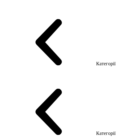
Серія Тріумф (ДСП)
Серія Гранд (МДФ)
Серія Гранд (ДСП)
Серія Софт (МДФ)
Серія Промо ТОП Менеджер
Еко Серія Co_d ТОП
Серія Моріон (МДФ + HPL)
Категорії
Столи керівника
Комп'ютерні столи
Столи Open space
Столи з брифінгом
Шпоновані столи LUX
На дерев'яних ніжках
Столи з еклектричним регулюванням висоти
Скляні столи
Категорії