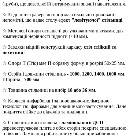
(труби), що дозволяє їй витримувати значні навантаження.
☆ З'єднання траверс до опор максимально приховані і
непомітні, що надає столу ефект
"левітуючої" стільниці
.
☆ Металеві опори оснащені регульованими п'ятками, для
компенсації нерівності підлоги (+10 мм).
☆ Завдяки міцній конструкції каркасу
стіл стійкий та
нехиткий
!
☆ Опора T (Trio) має П-образну форму, в розрізі 50х25 мм.
☆ Серійні довжини стільниць -
1000, 1200, 1400, 1600 мм
.
Ширина -
700 мм
.
☆ Товщина стільниці на вибір
18 або 36 мм
.
☆ Каркаси пофарбовані за порошково-полімерною
технологією, фарбами для зовнішнього застосування. Дане
покриття стійке до відколів та подряпин.
☆ Стільниця виготовлена з
ламінованого ДСП
—
деревостружкова плита з обох сторін покрита спеціальною
плівкою. Ламінація робить плиту більш привабливою і