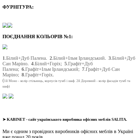
ФУРНІТУРА:
ПОЄДНАННЯ КОЛЬОРІВ №1:
1
.Білий+Дуб Палена.
2
.Білий+Ільм Ірландський.
3
.Білий+Дуб
Сан Маріно.
4
.Білий+Горіх;
5
.Графіт+Дуб
Палена;
6
.Графіт+Ільм Ірландський;
7
.Графіт+Дуб Сан
Маріно;
8
.Графіт+Горіх.
(
1й Моно - колір стільниць, корпусів тумб і шаф. 2й Деревний - колір фасадів тумб та
шаф)
➤
KABINET
- сайт українського виробника офісних меблів SALITA.
Ми є одним з провідних виробників офісних меблів в Україні
вже понад 20 років.