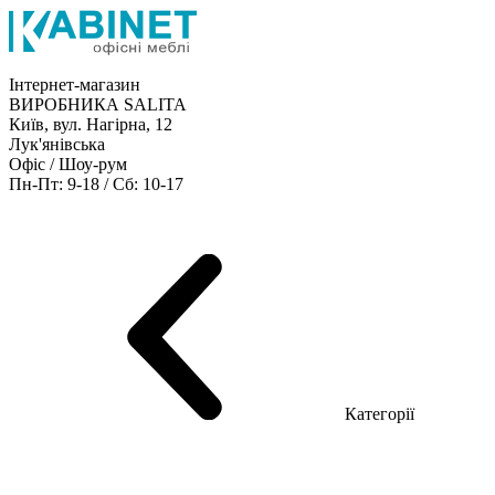
Інтернет-магазин
ВИРОБНИКА SALITA
Київ, вул. Нагірна, 12
Лук'янівська
Офіс / Шоу-рум
Пн-Пт: 9-18 / Сб: 10-17
Кабінети керівника
Офісні столи
Меблі для персоналу
Конференц столи
Рецепція
Офісні шафи
Крісла
Дивани
Металеві стелажі
Товари для офісу
Категорії
Шоу-рум меблів
Серія Рейс (ЛДСП+скло)
Серія Урбан (МДФ + HPL)
Серія Урбан Люкс (шпон)
Cерія Рейс Люкс (шпон)
Серія Статік (МДФ)
Серія Альянс
Серія Класік (МДФ)
Серія Еволюшен (МДФ/ДСП)