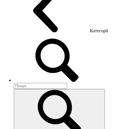
Категорії
Акустика приміщення
Металеві меблі
Металеві тумби