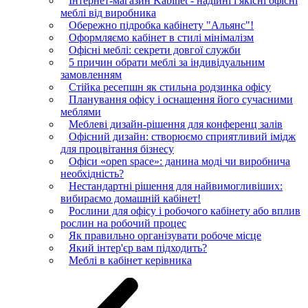
Інтернет-магазин Kabinet - надійні і якісні офісні
меблі від виробника
Обережно підробка кабінету "Альянс"!
Оформляємо кабінет в стилі мінімалізм
Офісні меблі: секрети довгої служби
5 причин обрати меблі за індивідуальним
замовленням
Стійка ресепшн як стильна родзинка офісу
Планування офісу і оснащення його сучасними
меблями
Меблеві дизайн-рішення для конференц залів
Офісний дизайн: створюємо сприятливий імідж
для процвітання бізнесу
Офіси «open space»: данина моді чи виробнича
необхідність?
Нестандартні рішення для найвимогливіших:
вибираємо домашній кабінет!
Рослини для офісу і робочого кабінету або вплив
рослин на робочий процес
Як правильно організувати робоче місце
Який інтер'єр вам підходить?
Меблі в кабінет керівника