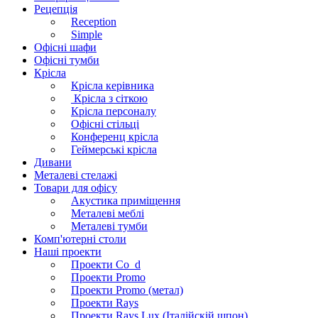
Рецепція
Reception
Simple
Офісні шафи
Офісні тумби
Крісла
Крісла керівника
Крісла з сіткою
Крісла персоналу
Офісні стільці
Конференц крісла
Геймерські крісла
Дивани
Металеві стелажі
Товари для офісу
Акустика приміщення
Металеві меблі
Металеві тумби
Комп'ютерні столи
Наші проекти
Проекти Co_d
Проекти Promo
Проекти Promo (метал)
Проекти Rays
Проекти Rays Lux (Італійскій шпон)