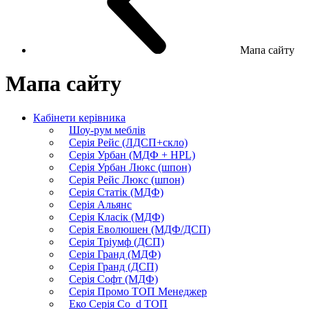
Мапа сайту
Мапа сайту
Кабінети керівника
Шоу-рум меблів
Серія Рейс (ЛДСП+скло)
Серія Урбан (МДФ + HPL)
Серія Урбан Люкс (шпон)
Cерія Рейс Люкс (шпон)
Серія Статік (МДФ)
Серія Альянс
Серія Класік (МДФ)
Серія Еволюшен (МДФ/ДСП)
Серія Тріумф (ДСП)
Серія Гранд (МДФ)
Серія Гранд (ДСП)
Серія Софт (МДФ)
Серія Промо ТОП Менеджер
Еко Серія Co_d ТОП