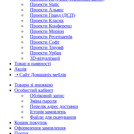
Проекти Static
Проекти Альянс
Проекти Гранд (ДСП)
Проекти Класик
Проекти Конференц
Проекти Моріон
Проекти Ресепшенів
Проекти Софт
Проекти Тріумф
Проекти Урбан
3D-візуалізації
Товар в наявності
Акція
➝ Сайт Домашніх меблів
Товари зі знижкою
Особистий кабінет
Обліковий запис
Зміна пароля
Перелік адрес доставки
Історія замовлень
Файли для скачування
Кошик покупок
Оформлення замовлення
Пошук