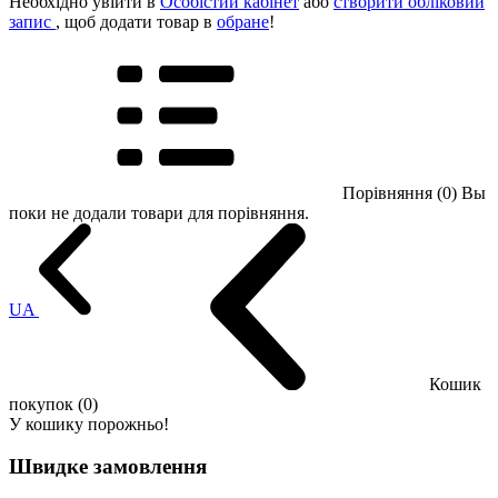
Необхідно увійти в
Особістий кабінет
або
створити обліковий
запис
, щоб додати товар в
обране
!
Порівняння (0)
Вы
поки не додали товари для порівняння.
UA
Кошик
покупок (0)
У кошику порожньо!
Швидке замовлення