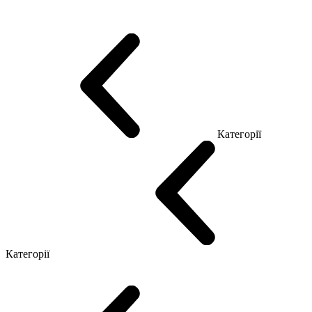
Promo Топ Менеджер (ЛДСП)
Промо Топ Менеджер T
Промо Топ Менеджер Q
Промо Топ Менеджер R
Столи для Open space
Офісні Столи Лофт
Серія Економ
Категорії
Reception
Simple
Категорії
Крісла керівника
Крісла з сіткою
Крісла персоналу
Офісні стільці
Конференц крісла
Геймерські крісла