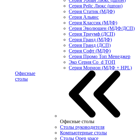
Серия Урбан Люкс (шпон)
Серия Рейс Люкс (шпон)
Серия Статик (МДФ)
Серия Альянс
Серия Классик (МДФ)
Серия Эволюшен (МДФ/ДСП)
Серия Триумф (ДСП)
Серия Гранд (МДФ)
Серия Гранд (ДСП)
Серия Софт (МДФ)
Серия Промо Топ Менеджер
Эко Серия Co_d ТОП
Серия Морион (МДФ + HPL)
Офисные
столы
Офисные столы
Столы руководителя
Компьютерные столы
Столы Open space