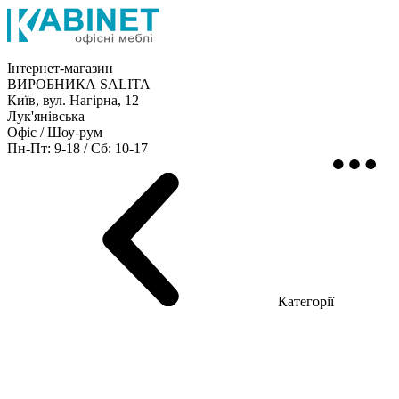
Інтернет-магазин
ВИРОБНИКА SALITA
Київ, вул. Нагірна, 12
Лук'янівська
Офіс / Шоу-рум
Пн-Пт: 9-18 / Сб: 10-17
Кабінети керівника
Офісні столи
Меблі для персоналу
Категорії
Шоу-рум меблів
Серія Рейс (ЛДСП+скло)
Серія Урбан (МДФ + HPL)
Серія Урбан Люкс (шпон)
Cерія Рейс Люкс (шпон)
Серія Статік (МДФ)
Серія Альянс
Серія Класік (МДФ)
Серія Еволюшен (МДФ/ДСП)
Серія Тріумф (ДСП)
Серія Гранд (МДФ)
Серія Гранд (ДСП)
Серія Софт (МДФ)
Серія Промо ТОП Менеджер