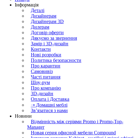
Інформація
Деталі
Дизайнерам
Дизайнерам 3D
Дилерам
Договір оферти
Дякуємо за звернення
Замір і 3D-дизайн
Контакти
Нові розробки
Политика безопасности
Про карантин
Самовивіз
Часті питання
Шоу-рум
Про компанію
3D-дизайн
Оплата і Доставка
➝ Домашні меблі
Зв’язатися з нами
Новини
Відмінність між серіями Promo і Promo-Top-
Manager
Новая серия офисной мебели Compound