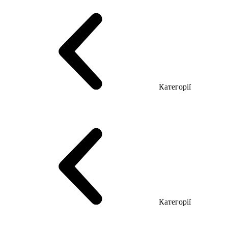
Еко Серія Co_d ТОП
Серія Моріон (МДФ + HPL)
Категорії
Столи керівника
Комп'ютерні столи
Столи Open space
Столи з брифінгом
Шпоновані столи LUX
На дерев'яних ніжках
Столи з еклектричним регулюванням висоти
Скляні столи
Категорії
Еко Серія Co_d
Серія Промо Етно (Новинка!)
Серія Promo NEW
Серія Promo Т
Серія Promo Q
Серія Promo R