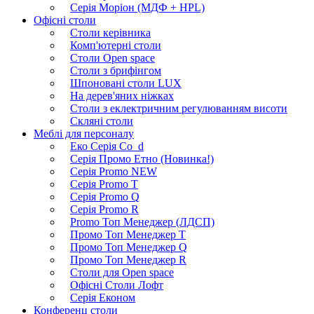
Серія Моріон (МДФ + HPL)
Офісні столи
Столи керівника
Комп'ютерні столи
Столи Open space
Столи з брифінгом
Шпоновані столи LUX
На дерев'яних ніжках
Столи з еклектричним регулюванням висоти
Скляні столи
Меблі для персоналу
Еко Серія Co_d
Серія Промо Етно (Новинка!)
Серія Promo NEW
Серія Promo Т
Серія Promo Q
Серія Promo R
Promo Топ Менеджер (ЛДСП)
Промо Топ Менеджер T
Промо Топ Менеджер Q
Промо Топ Менеджер R
Столи для Open space
Офісні Столи Лофт
Серія Економ
Конференц столи