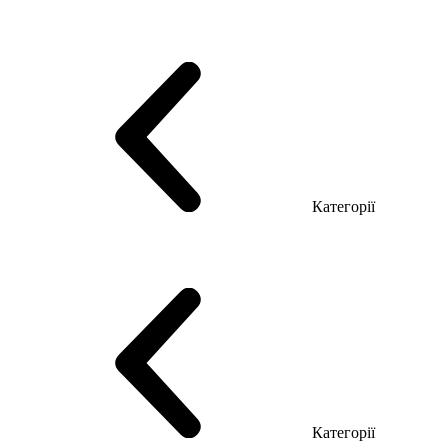
Серія Тріумф (ДСП)
Серія Гранд (МДФ)
Серія Гранд (ДСП)
Серія Софт (МДФ)
Серія Промо ТОП Менеджер
Еко Серія Co_d ТОП
Серія Моріон (МДФ + HPL)
Категорії
Столи керівника
Комп'ютерні столи
Столи Open space
Столи з брифінгом
Шпоновані столи LUX
На дерев'яних ніжках
Столи з еклектричним регулюванням висоти
Скляні столи
Категорії