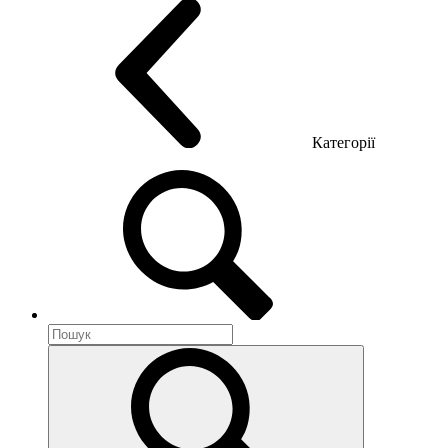
Категорії
Акустика приміщення
Металеві меблі
Металеві тумби