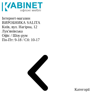
Інтернет-магазин
ВИРОБНИКА SALITA
Київ, вул. Нагірна, 12
Лук'янівська
Офіс / Шоу-рум
Пн-Пт: 9-18 / Сб: 10-17
Кабінети керівника
Офісні столи
Меблі для персоналу
Конференц столи
Рецепція
Офісні шафи
Крісла
Дивани
Металеві стелажі
Товари для офісу
Категорії
Шоу-рум меблів
Серія Рейс (ЛДСП+скло)
Серія Урбан (МДФ + HPL)
Серія Урбан Люкс (шпон)
Cерія Рейс Люкс (шпон)
Серія Статік (МДФ)
Серія Альянс
Серія Класік (МДФ)
Серія Еволюшен (МДФ/ДСП)