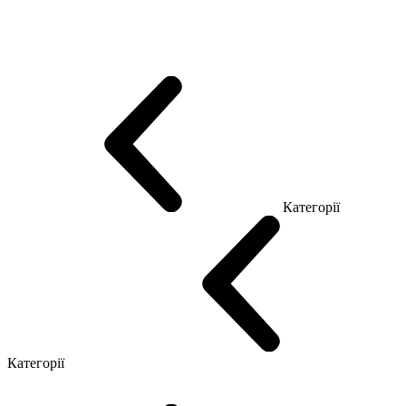
Еко Серія Co_d
Серія Промо Етно (Новинка!)
Серія Promo NEW
Серія Promo Т
Серія Promo Q
Серія Promo R
Promo Топ Менеджер (ЛДСП)
Промо Топ Менеджер T
Промо Топ Менеджер Q
Промо Топ Менеджер R
Столи для Open space
Офісні Столи Лофт
Серія Економ
Категорії
Reception
Simple
Категорії
Крісла керівника
Крісла з сіткою
Крісла персоналу
Офісні стільці
Конференц крісла
Геймерські крісла