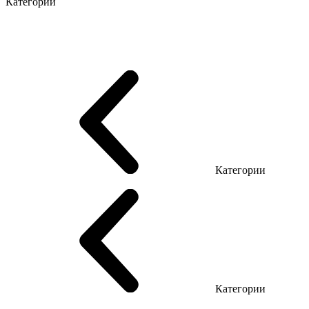
Категории
Серия Промо Этно
Эко Серия Co_d
Серия Promo NEW
Серия Promo T
Серия Promo Q
Серия Promo R
Promo Топ Менеджер (ЛДСП)
Промо Топ Менеджер T
Promo Топ Менеджер Q
Промо Топ Менеджер R
Столы для Open space
Офисные столы LOFT
Серия Эконом
Категории
Reception
Reception Simple (Не использ)
Категории
Кресла руководителя
Кресла с сеткой
Кресла персонала