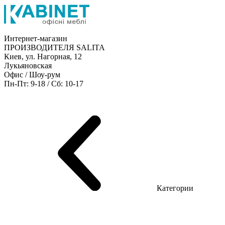
Интернет-магазин
ПРОИЗВОДИТЕЛЯ SALITA
Киев, ул. Нагорная, 12
Лукьяновская
Офис / Шоу-рум
Пн-Пт: 9-18 / Сб: 10-17
Мебель руководителя
Офисные столы
Мебель персонала
Конференц столы
Ресепшн
Шкафы
Кресла
Диваны
Металлические стеллажи
Товары для офиса
Категории
Шоу-рум мебели
Серия Рейс (ЛДСП+стекло)
Серия Урбан (МДФ + HPL)
Серия Урбан Люкс (шпон)
Серия Рейс Люкс (шпон)
Серия Статик (МДФ)
Серия Альянс
Серия Классик (МДФ)
Серия Эволюшен (МДФ/ДСП)