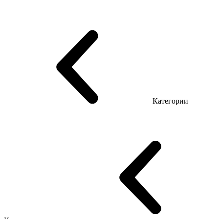
Серия Триумф (ДСП)
Серия Гранд (МДФ)
Серия Гранд (ДСП)
Серия Софт (МДФ)
Серия Промо Топ Менеджер
Эко Серия Co_d ТОП
Серия Морион (МДФ + HPL)
Категории
Столы руководителя
Компьютерные столы
Столы Open space
Столы с брифингом
Шпонированные столы LUX
На деревянных ножках
Столы с электрической регулировкой высоты
Стеклянные столы