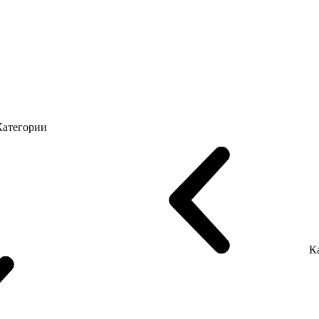
лы с брифингом
Шпонированные столы LUX
На деревянных но
Категории
omo T
Серия Promo Q
Серия Promo R
Promo Топ Менеджер (ЛДСП)
LOFT
Серия Эконом
К