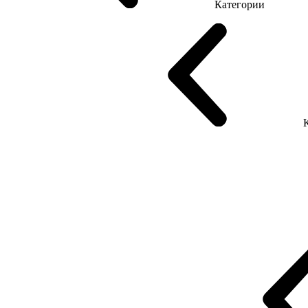
Категории
Столы руководителя
Компьютерные столы
Столы Open space
Сто
Стеклянные столы
Серия Промо Этно
Эко Серия Co_d
Серия Promo NEW
Серия Pr
Промо Топ Менеджер R
Столы для Open space
Офисные столы 
Reception
Reception Simple (Не использ)