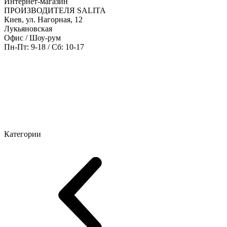
Интернет-магазин
ПРОИЗВОДИТЕЛЯ SALITA
Киев, ул. Нагорная, 12
Лукьяновская
Офис / Шоу-рум
Пн-Пт: 9-18 / Сб: 10-17
Мебель руководителя
Офисные столы
Мебель персонала
Конфере
Категории
Шоу-рум мебели
Серия Рейс (ЛДСП+стекло)
Серия Урбан (МДФ
Серия Эволюшен (МДФ/ДСП)
Серия Триумф (ДСП)
Серия Гра