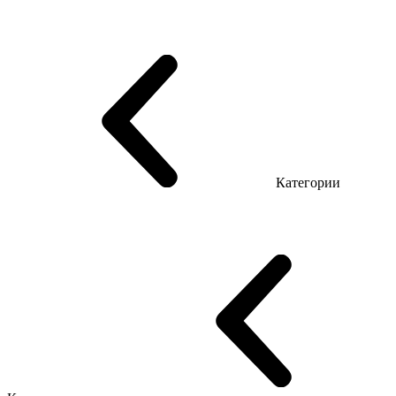
Серия Триумф (ДСП)
Серия Гранд (МДФ)
Серия Гранд (ДСП)
Серия Софт (МДФ)
Серия Промо Топ Менеджер
Эко Серия Co_d ТОП
Серия Морион (МДФ + HPL)
Категории
Столы руководителя
Компьютерные столы
Столы Open space
Столы с брифингом
Шпонированные столы LUX
На деревянных ножках
Столы с электрической регулировкой высоты
Стеклянные столы