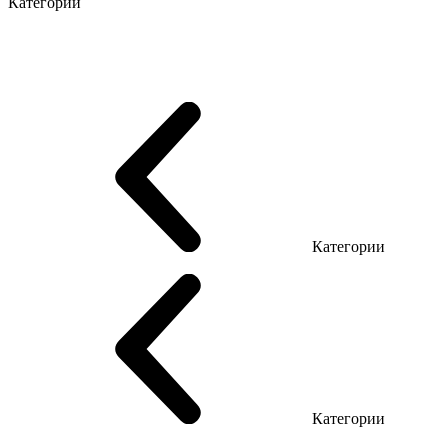
Категории
Серия Промо Этно
Эко Серия Co_d
Серия Promo NEW
Серия Promo T
Серия Promo Q
Серия Promo R
Promo Топ Менеджер (ЛДСП)
Промо Топ Менеджер T
Promo Топ Менеджер Q
Промо Топ Менеджер R
Столы для Open space
Офисные столы LOFT
Серия Эконом
Категории
Reception
Reception Simple (Не использ)
Категории
Кресла руководителя
Кресла с сеткой
Кресла персонала