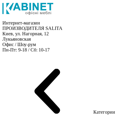
Интернет-магазин
ПРОИЗВОДИТЕЛЯ SALITA
Киев, ул. Нагорная, 12
Лукьяновская
Офис / Шоу-рум
Пн-Пт: 9-18 / Сб: 10-17
Мебель руководителя
Офисные столы
Мебель персонала
Конференц столы
Ресепшн
Шкафы
Кресла
Диваны
Металлические стеллажи
Товары для офиса
Категории
Шоу-рум мебели
Серия Рейс (ЛДСП+стекло)
Серия Урбан (МДФ + HPL)
Серия Урбан Люкс (шпон)
Серия Рейс Люкс (шпон)
Серия Статик (МДФ)
Серия Альянс
Серия Классик (МДФ)
Серия Эволюшен (МДФ/ДСП)