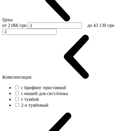
Цена
от
2 066
грн
до
43 130
грн
Комплектация
с брифинг приставкой
с нишей для сист.блока
с тумбой
2-х тумбовый