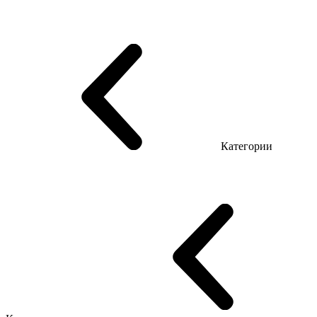
Серия Триумф (ДСП)
Серия Гранд (МДФ)
Серия Гранд (ДСП)
Серия Софт (МДФ)
Серия Промо Топ Менеджер
Эко Серия Co_d ТОП
Серия Морион (МДФ + HPL)
Категории
Столы руководителя
Компьютерные столы
Столы Open space
Столы с брифингом
Шпонированные столы LUX
На деревянных ножках
Столы с электрической регулировкой высоты
Стеклянные столы