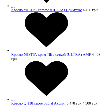
Кресло УЛЬТРА chrome (ULTRA) Примтекс
4 456
грн
Кресло УЛЬТРА хром Tilt с сеткой (ULTRA) AMF
4 498
грн
Кресло Q-118 серое Signal Акция!
5 478
грн
4 500
грн