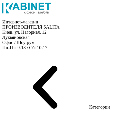
Интернет-магазин
ПРОИЗВОДИТЕЛЯ SALITA
Киев, ул. Нагорная, 12
Лукьяновская
Офис / Шоу-рум
Пн-Пт: 9-18 / Сб: 10-17
Мебель руководителя
Офисные столы
Мебель персонала
Конференц столы
Ресепшн
Шкафы
Кресла
Диваны
Металлические стеллажи
Товары для офиса
Категории
Шоу-рум мебели
Серия Рейс (ЛДСП+стекло)
Серия Урбан (МДФ + HPL)
Серия Урбан Люкс (шпон)
Серия Рейс Люкс (шпон)
Серия Статик (МДФ)
Серия Альянс
Серия Классик (МДФ)
Серия Эволюшен (МДФ/ДСП)