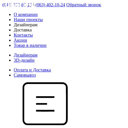
(044) 333-60-13
\
(063) 402-10-24
Обратный звонок
АКЦИЯ 18 %
АКЦИЯ 16 %
АКЦИЯ 16 %
АКЦИЯ 10 %
АКЦИЯ 14 %
АКЦИЯ 14 %
О компании
Наши проекты
Дизайнерам
Доставка
Контакты
Акции
Товар в наличии
Дизайнерам
3D-дизайн
Оплата и Доставка
Самовывоз