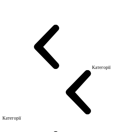
Еко Серія Co_d
Серія Промо Етно (Новинка!)
Серія Promo NEW
Серія Promo Т
Серія Promo Q
Серія Promo R
Promo Топ Менеджер (ЛДСП)
Промо Топ Менеджер T
Промо Топ Менеджер Q
Промо Топ Менеджер R
Столи для Open space
Офісні Столи Лофт
Серія Економ
Категорії
Reception
Simple
Категорії
Крісла керівника
Крісла з сіткою
Крісла персоналу
Офісні стільці
Конференц крісла
Геймерські крісла