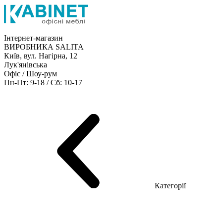
Інтернет-магазин
ВИРОБНИКА SALITA
Київ, вул. Нагірна, 12
Лук'янівська
Офіс / Шоу-рум
Пн-Пт: 9-18 / Сб: 10-17
Кабінети керівника
Офісні столи
Меблі для персоналу
Конференц столи
Рецепція
Офісні шафи
Крісла
Дивани
Металеві стелажі
Товари для офісу
Категорії
Шоу-рум меблів
Серія Рейс (ЛДСП+скло)
Серія Урбан (МДФ + HPL)
Серія Урбан Люкс (шпон)
Cерія Рейс Люкс (шпон)
Серія Статік (МДФ)
Серія Альянс
Серія Класік (МДФ)
Серія Еволюшен (МДФ/ДСП)