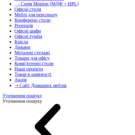
- Серія Моріон (МДФ + HPL)
Офісні столи
Меблі для персоналу
Конференц столи
Рецепція
Офісні шафи
Офісні тумби
Крісла
Дивани
Металеві стелажі
Товари для офісу
Комп'ютерні столи
Наші проекти
Товар в наявності
Акція
➝ Сайт Домашніх меблів
Уточнення пошуку
Уточнення пошуку