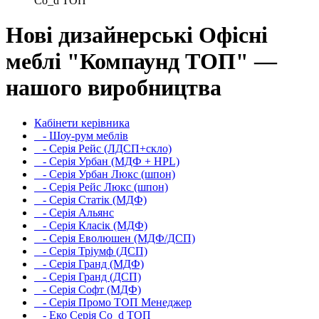
Co_d ТОП
Нові дизайнерські Офісні
меблі "Компаунд ТОП" —
нашого виробництва
Кабінети керівника
- Шоу-рум меблів
- Серія Рейс (ЛДСП+скло)
- Серія Урбан (МДФ + HPL)
- Серія Урбан Люкс (шпон)
- Cерія Рейс Люкс (шпон)
- Серія Статік (МДФ)
- Серія Альянс
- Серія Класік (МДФ)
- Серія Еволюшен (МДФ/ДСП)
- Серія Тріумф (ДСП)
- Серія Гранд (МДФ)
- Серія Гранд (ДСП)
- Серія Софт (МДФ)
- Серія Промо ТОП Менеджер
- Еко Серія Co_d ТОП