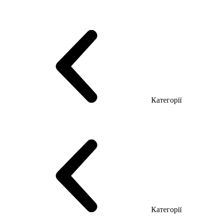
Серія Тріумф (ДСП)
Серія Гранд (МДФ)
Серія Гранд (ДСП)
Серія Софт (МДФ)
Серія Промо ТОП Менеджер
Еко Серія Co_d ТОП
Серія Моріон (МДФ + HPL)
Категорії
Столи керівника
Комп'ютерні столи
Столи Open space
Столи з брифінгом
Шпоновані столи LUX
На дерев'яних ніжках
Столи з еклектричним регулюванням висоти
Скляні столи
Категорії