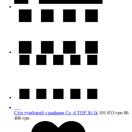
Стіл тумбовий з шафами Co_d TOP 36-1k
101 653
грн
86
406
грн