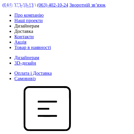
(044) 333-60-13
\
(063) 402-10-24
Зворотній зв’язок
АКЦІЯ 16 %
Про компанію
Наші проекти
Дизайнерам
Доставка
Контакти
Акція
Товар в наявності
Дизайнерам
3D-дизайн
Оплата і Доставка
Самовивіз