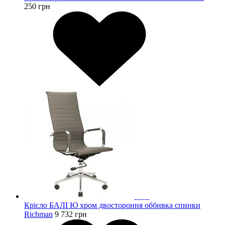
250
грн
Крісло БАЛІ Ю хром двостороння оббивка спинки
Richman
9 732
грн