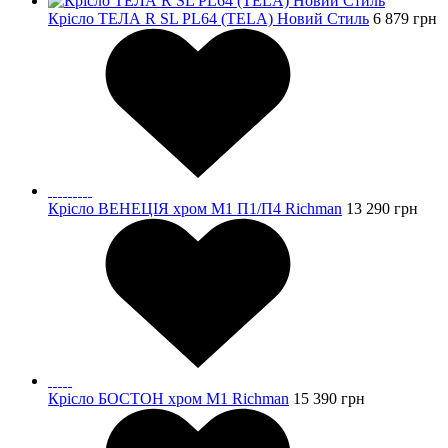
Крісло ТЕЛА R SL PL64 (TELA) Новий Стиль
6 879
грн
Крісло ВЕНЕЦІЯ хром М1 П1/П4 Richman
13 290
грн
Крісло БОСТОН хром М1 Richman
15 390
грн