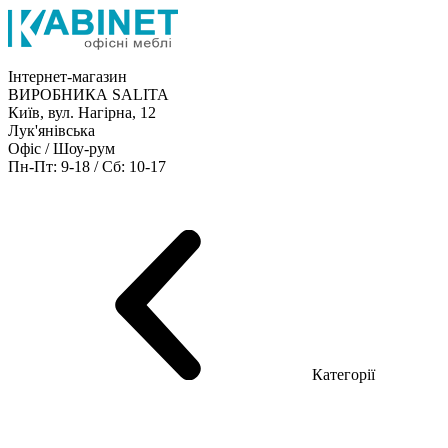
Інтернет-магазин
ВИРОБНИКА SALITA
Київ, вул. Нагірна, 12
Лук'янівська
Офіс / Шоу-рум
Пн-Пт: 9-18 / Сб: 10-17
Кабінети керівника
Офісні столи
Меблі для персоналу
Конференц столи
Рецепція
Офісні шафи
Крісла
Дивани
Металеві стелажі
Товари для офісу
Категорії
Шоу-рум меблів
Серія Рейс (ЛДСП+скло)
Серія Урбан (МДФ + HPL)
Серія Урбан Люкс (шпон)
Cерія Рейс Люкс (шпон)
Серія Статік (МДФ)
Серія Альянс
Серія Класік (МДФ)
Серія Еволюшен (МДФ/ДСП)