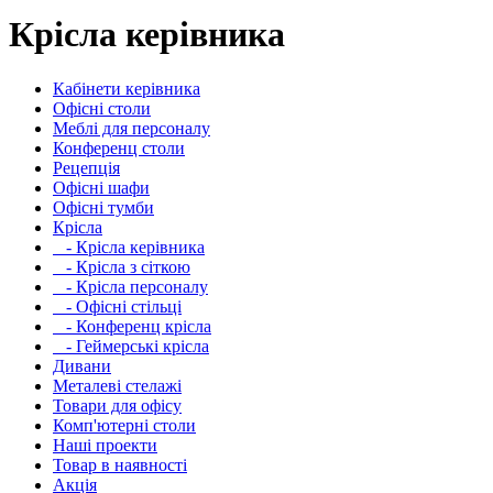
Крісла керівника
Кабінети керівника
Офісні столи
Меблі для персоналу
Конференц столи
Рецепція
Офісні шафи
Офісні тумби
Крісла
- Крісла керівника
- Крісла з сіткою
- Крісла персоналу
- Офісні стільці
- Конференц крісла
- Геймерські крісла
Дивани
Металеві стелажі
Товари для офісу
Комп'ютерні столи
Наші проекти
Товар в наявності
Акція