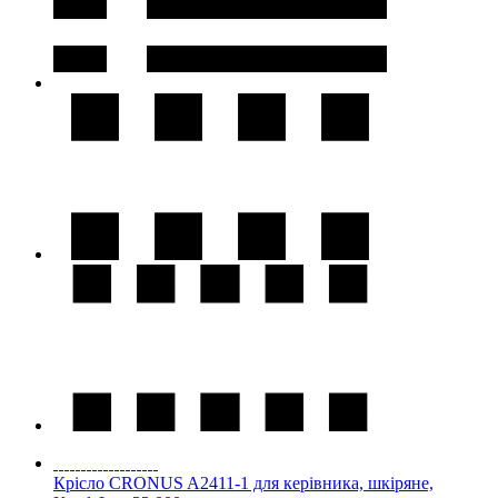
Крісло CRONUS A2411-1 для керівника, шкіряне,