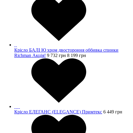
Крісло БАЛІ Ю хром двостороння оббивка спинки
Richman Акція!
9 732
грн
8 199
грн
Крісло ЕЛЕГАНС (ELEGANCE) Примтекс
6 449
грн