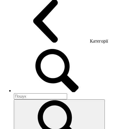
Категорії
Акустика приміщення
Металеві меблі
Металеві тумби