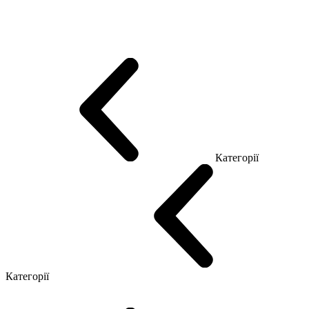
Еко Серія Co_d
Серія Промо Етно (Новинка!)
Серія Promo NEW
Серія Promo Т
Серія Promo Q
Серія Promo R
Promo Топ Менеджер (ЛДСП)
Промо Топ Менеджер T
Промо Топ Менеджер Q
Промо Топ Менеджер R
Столи для Open space
Офісні Столи Лофт
Серія Економ
Категорії
Reception
Simple
Категорії
Крісла керівника
Крісла з сіткою
Крісла персоналу
Офісні стільці
Конференц крісла
Геймерські крісла