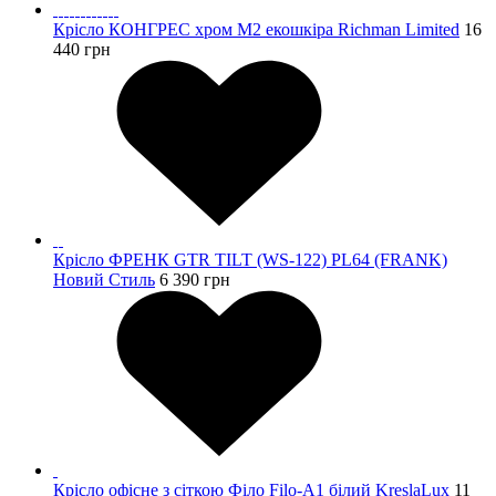
Крісло КОНГРЕС хром М2 екошкіра Richman Limited
16
440
грн
Крісло ФРЕНК GTR TILT (WS-122) PL64 (FRANK)
Новий Стиль
6 390
грн
Крісло офісне з сіткою Філо Filo-А1 білий KreslaLux
11