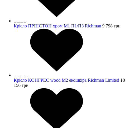
Крісло ПРІНСТОН хром М1 П1/П3 Richman
9 798
грн
Крісло КОНГРЕС wood М2 екошкіра Richman Limited
18
156
грн