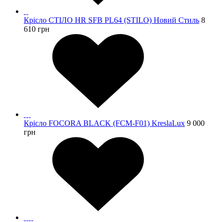
Крісло СТІЛО HR SFB PL64 (STILO) Новий Стиль
8
610
грн
Крісло FOCORA BLACK (FCM-F01) KreslaLux
9 000
грн