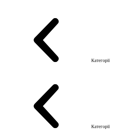
Серія Тріумф (ДСП)
Серія Гранд (МДФ)
Серія Гранд (ДСП)
Серія Софт (МДФ)
Серія Промо ТОП Менеджер
Еко Серія Co_d ТОП
Серія Моріон (МДФ + HPL)
Категорії
Столи керівника
Комп'ютерні столи
Столи Open space
Столи з брифінгом
Шпоновані столи LUX
На дерев'яних ніжках
Столи з еклектричним регулюванням висоти
Скляні столи
Категорії