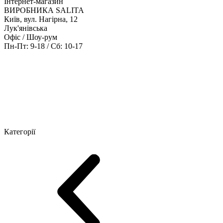
Інтернет-магазин
ВИРОБНИКА SALITA
Київ, вул. Нагірна, 12
Лук'янівська
Офіс / Шоу-рум
Пн-Пт: 9-18 / Сб: 10-17
Кабінети керівника
Офісні столи
Меблі для персоналу
Конференц
Категорії
Шоу-рум меблів
Серія Рейс (ЛДСП+скло)
Серія Урбан (МДФ + 
Серія Еволюшен (МДФ/ДСП)
Серія Тріумф (ДСП)
Серія Гранд 