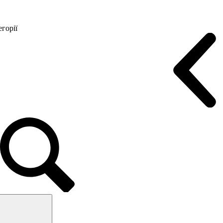
горії
Конференц крісла
Геймерські крісла