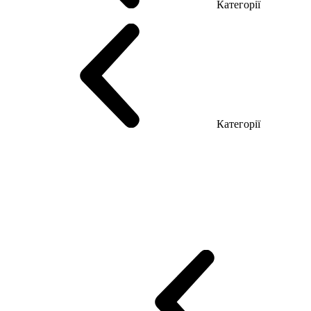
Категорії
Столи керівника
Комп'ютерні столи
Столи Open space
Столи з б
Категорії
Еко Серія Co_d
Серія Промо Етно (Новинка!)
Серія Promo NEW
Промо Топ Менеджер R
Столи для Open space
Офісні Столи Лоф
Reception
Simple