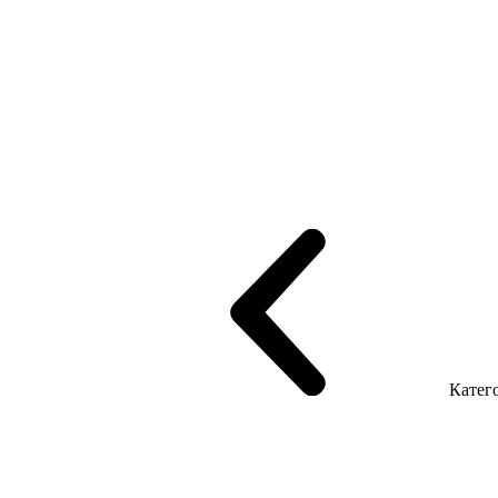
рифінгом
Шпоновані столи LUX
На дерев'яних ніжках
Столи з ек
Серія Promo Т
Серія Promo Q
Серія Promo R
Promo Топ Менеджер 
т
Серія Економ
Катего