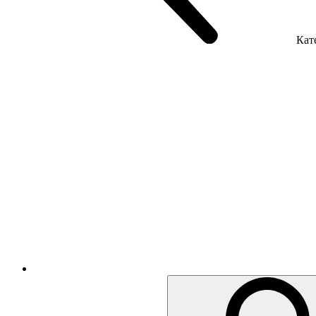
Кате
Крісла керівника
Крісла з сіткою
Крісла персоналу
Офісні стільці
Акустика приміщення
Металеві меблі
Металеві тумби