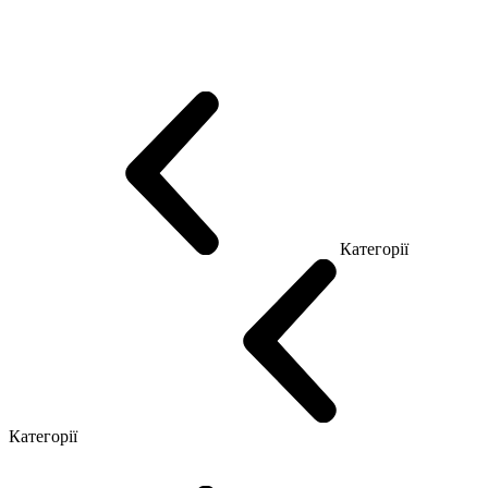
Еко Серія Co_d
Серія Промо Етно (Новинка!)
Серія Promo NEW
Серія Promo Т
Серія Promo Q
Серія Promo R
Promo Топ Менеджер (ЛДСП)
Промо Топ Менеджер T
Промо Топ Менеджер Q
Промо Топ Менеджер R
Столи для Open space
Офісні Столи Лофт
Серія Економ
Категорії
Reception
Simple
Категорії
Крісла керівника
Крісла з сіткою
Крісла персоналу
Офісні стільці
Конференц крісла
Геймерські крісла