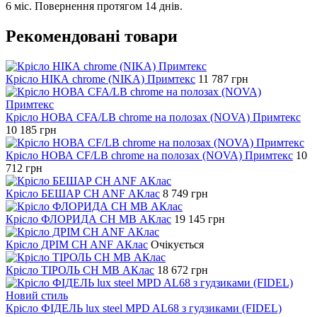
6 міс. Повернення протягом 14 днів.
Рекомендовані товари
Крісло НІКА chrome (NIKA) Примтекс
11 787
грн
Крісло НОВА CFA/LB chrome на полозах (NOVA) Примтекс
10 185
грн
Крісло НОВА CF/LB chrome на полозах (NOVA) Примтекс
10
712
грн
Крісло БЕШАР CH ANF АКлас
8 749
грн
Крісло ФЛОРИДА CH MB АКлас
19 145
грн
Крісло ДРІМ CH ANF АКлас
Очікується
Крісло ТІРОЛЬ CH MB АКлас
18 672
грн
Крісло ФІДЕЛЬ lux steel MPD AL68 з гудзиками (FIDEL)