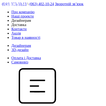
(044) 333-60-13
\
(063) 402-10-24
Зворотній зв’язок
АКЦІЯ 16 %
Про компанію
Наші проекти
Дизайнерам
Доставка
Контакти
Акція
Товар в наявності
Дизайнерам
3D-дизайн
Оплата і Доставка
Самовивіз