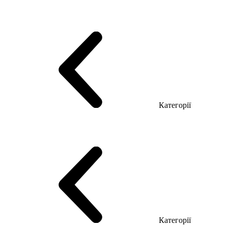
Серія Тріумф (ДСП)
Серія Гранд (МДФ)
Серія Гранд (ДСП)
Серія Софт (МДФ)
Серія Промо ТОП Менеджер
Еко Серія Co_d ТОП
Серія Моріон (МДФ + HPL)
Категорії
Столи керівника
Комп'ютерні столи
Столи Open space
Столи з брифінгом
Шпоновані столи LUX
На дерев'яних ніжках
Столи з еклектричним регулюванням висоти
Скляні столи
Категорії