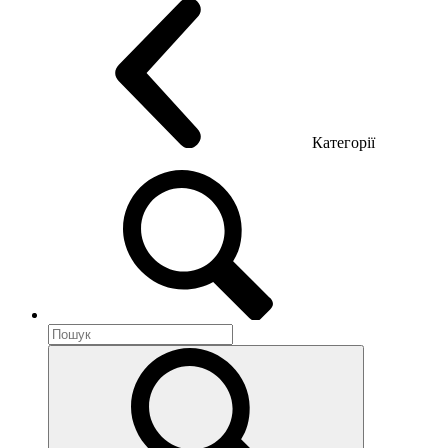
Категорії
Акустика приміщення
Металеві меблі
Металеві тумби