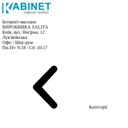
Інтернет-магазин
ВИРОБНИКА SALITA
Київ, вул. Нагірна, 12
Лук'янівська
Офіс / Шоу-рум
Пн-Пт: 9-18 / Сб: 10-17
Кабінети керівника
Офісні столи
Меблі для персоналу
Конференц столи
Рецепція
Офісні шафи
Крісла
Дивани
Металеві стелажі
Товари для офісу
Категорії
Шоу-рум меблів
Серія Рейс (ЛДСП+скло)
Серія Урбан (МДФ + HPL)
Серія Урбан Люкс (шпон)
Cерія Рейс Люкс (шпон)
Серія Статік (МДФ)
Серія Альянс
Серія Класік (МДФ)
Серія Еволюшен (МДФ/ДСП)