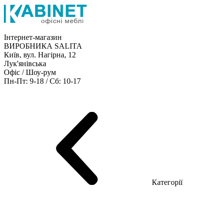
Інтернет-магазин
ВИРОБНИКА SALITA
Київ, вул. Нагірна, 12
Лук'янівська
Офіс / Шоу-рум
Пн-Пт: 9-18 / Сб: 10-17
Кабінети керівника
Офісні столи
Меблі для персоналу
Конференц столи
Рецепція
Офісні шафи
Крісла
Дивани
Металеві стелажі
Товари для офісу
Категорії
Шоу-рум меблів
Серія Рейс (ЛДСП+скло)
Серія Урбан (МДФ + HPL)
Серія Урбан Люкс (шпон)
Cерія Рейс Люкс (шпон)
Серія Статік (МДФ)
Серія Альянс
Серія Класік (МДФ)
Серія Еволюшен (МДФ/ДСП)