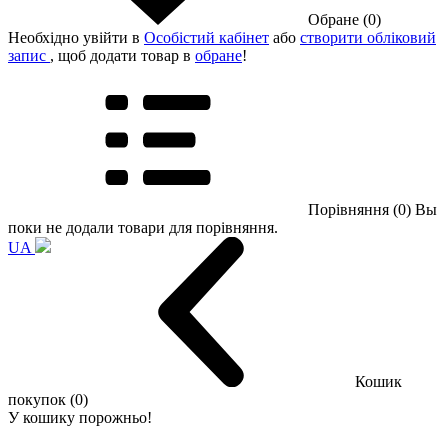
Обране (0)
Необхідно увійти в
Особістий кабінет
або
створити обліковий
запис
, щоб додати товар в
обране
!
Порівняння (0)
Вы
поки не додали товари для порівняння.
UA
Кошик
покупок (0)
У кошику порожньо!