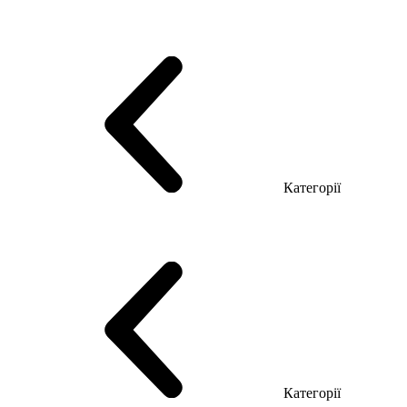
Серія Тріумф (ДСП)
Серія Гранд (МДФ)
Серія Гранд (ДСП)
Серія Софт (МДФ)
Серія Промо ТОП Менеджер
Еко Серія Co_d ТОП
Серія Моріон (МДФ + HPL)
Категорії
Столи керівника
Комп'ютерні столи
Столи Open space
Столи з брифінгом
Шпоновані столи LUX
На дерев'яних ніжках
Столи з еклектричним регулюванням висоти
Скляні столи
Категорії