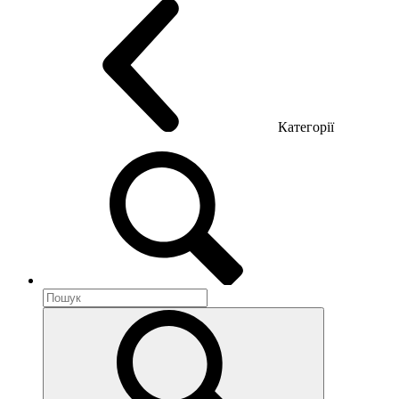
Категорії
Акустика приміщення
Металеві меблі
Металеві тумби