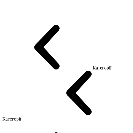
Еко Серія Co_d
Серія Промо Етно (Новинка!)
Серія Promo NEW
Серія Promo Т
Серія Promo Q
Серія Promo R
Promo Топ Менеджер (ЛДСП)
Промо Топ Менеджер T
Промо Топ Менеджер Q
Промо Топ Менеджер R
Столи для Open space
Офісні Столи Лофт
Серія Економ
Категорії
Reception
Simple
Категорії
Крісла керівника
Крісла з сіткою
Крісла персоналу
Офісні стільці
Конференц крісла
Геймерські крісла