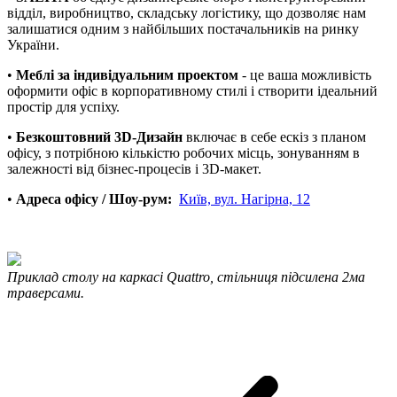
відділ, виробництво, складську логістику, що дозволяє нам
залишатися одним з найбільших постачальників на ринку
України.
•
Меблі за індивідуальним проектом
- це ваша можливість
оформити офіс в корпоративному стилі і створити ідеальний
простір для успіху.
•
Безкоштовний 3D-Дизайн
включає в себе ескіз з планом
офісу, з потрібною кількістю робочих місць, зонуванням в
залежності від бізнес-процесів і 3D-макет.
•
Адреса офісу / Шоу-рум:
Київ, вул. Нагірна, 12
Приклад столу на каркасі Quattro, стільниця підсилена 2ма
траверсами.