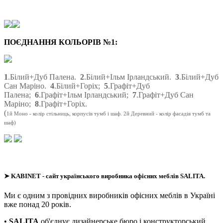
ПОЄДНАННЯ КОЛЬОРІВ №1:
1
.Білий+Дуб Палена.
2
.Білий+Ільм Ірландський.
3
.Білий+Дуб
Сан Маріно.
4
.Білий+Горіх;
5
.Графіт+Дуб
Палена;
6
.Графіт+Ільм Ірландський;
7
.Графіт+Дуб Сан
Маріно;
8
.Графіт+Горіх.
(
1й Моно - колір стільниць, корпусів тумб і шаф. 2й Деревний - колір фасадів тумб та
шаф)
➤
KABINET
- сайт українського виробника офісних меблів SALITA.
Ми є одним з провідних виробників офісних меблів в Україні
вже понад 20 років.
•
SALITA
об'єднує дизайнерське бюро і конструкторський