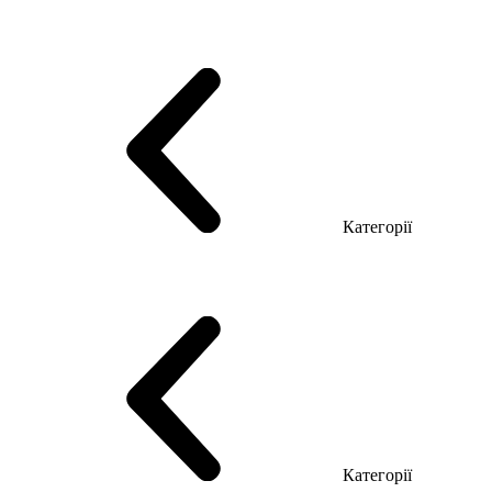
Серія Тріумф (ДСП)
Серія Гранд (МДФ)
Серія Гранд (ДСП)
Серія Софт (МДФ)
Серія Промо ТОП Менеджер
Еко Серія Co_d ТОП
Серія Моріон (МДФ + HPL)
Категорії
Столи керівника
Комп'ютерні столи
Столи Open space
Столи з брифінгом
Шпоновані столи LUX
На дерев'яних ніжках
Столи з еклектричним регулюванням висоти
Скляні столи
Категорії