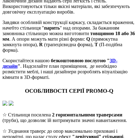
лаконічний дизайн надають серії легкість і стиль.
Використовуються тільки якісні матеріали, які забезпечують
довговічну експлуатацію виробів.
Завдяки особливій конструкції каркасу, складається враження,
начебто стільниця "
парить
" над опорами. За бажанням
замовника стільницю можна виготовити
товщиною 18 або 36
мм
. А опори можуть мати різні форми:
Q
(прямокутна
замкнута опора),
R
(трапецієвидна форма),
Т
(П-подібна
форма).
Скористайтеся нашою
безкоштовною послугою "
3D-
дизайн
"
. Надсилайте план приміщення, де необхідно
розмістити меблі, і наші дизайнери розроблять візуалізацію
кімнати в 3D-форматі.
ОСОБЛИВОСТІ СЕРІЇ PROMO-Q
☆ Стільниця посилена
2 горизонтальними траверсами
(труби), що дозволяє їй витримувати значні навантаження.
☆ З'єднання траверс до опор максимально приховані і
непомітні, що надає столу ефект
"левітуючої" стільниці
.