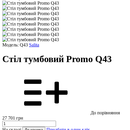
Модель: Q43
Salita
Стіл тумбовий Promo Q43
До порівняння
27 701
грн
На складі
Придбати в один клік
До кошика