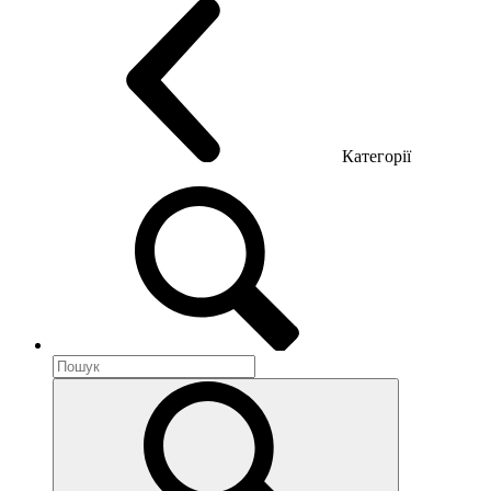
Категорії
Акустика приміщення
Металеві меблі
Металеві тумби