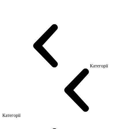
Еко Серія Co_d
Серія Промо Етно (Новинка!)
Серія Promo NEW
Серія Promo Т
Серія Promo Q
Серія Promo R
Promo Топ Менеджер (ЛДСП)
Промо Топ Менеджер T
Промо Топ Менеджер Q
Промо Топ Менеджер R
Столи для Open space
Офісні Столи Лофт
Серія Економ
Категорії
Reception
Simple
Категорії
Крісла керівника
Крісла з сіткою
Крісла персоналу
Офісні стільці
Конференц крісла
Геймерські крісла