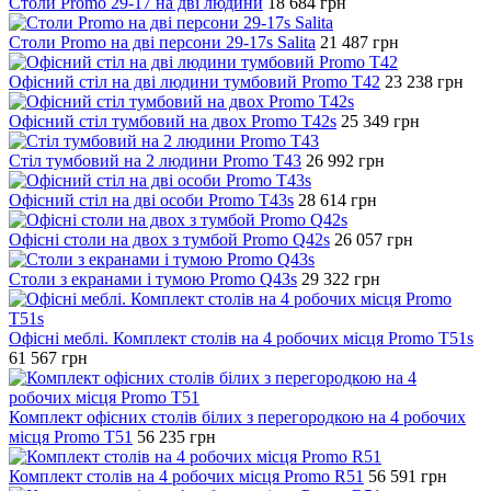
Столи Promo 29-17 на дві людини
18 684
грн
Столи Promo на дві персони 29-17s Salita
21 487
грн
Офісний стіл на дві людини тумбовий Promo T42
23 238
грн
Офісний стіл тумбовий на двох Promo T42s
25 349
грн
Стіл тумбовий на 2 людини Promo T43
26 992
грн
Офісний стіл на дві особи Promo T43s
28 614
грн
Офісні столи на двох з тумбой Promo Q42s
26 057
грн
Столи з екранами і тумою Promo Q43s
29 322
грн
Офісні меблі. Комплект столів на 4 робочих місця Promo T51s
61 567
грн
Комплект офісних столів білих з перегородкою на 4 робочих
місця Promo T51
56 235
грн
Комплект столів на 4 робочих місця Promo R51
56 591
грн