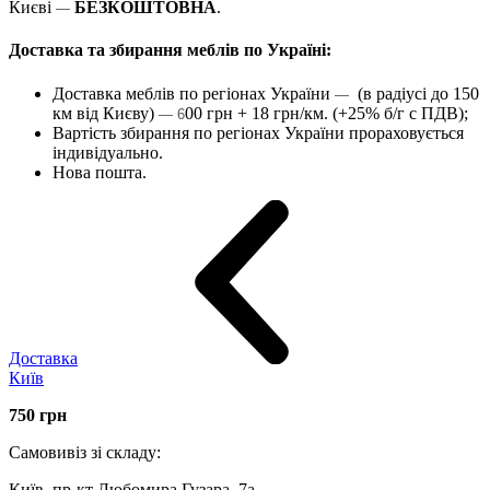
Києві
БЕЗКОШТОВНА
.
—
Доставка та збирання меблів по Україні:
Доставка меблів по регіонах України
(в радіусі до 150
—
км від Києву)
00 грн + 18 грн/км. (+25% б/г с ПДВ);
— 6
Вартість збирання по регіонах України прораховується
індивідуально.
Нова пошта.
Доставка
Київ
750
грн
Самовивіз зі складу:
Київ, пр-кт Любомира Гузара, 7а