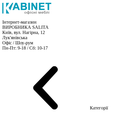
Інтернет-магазин
ВИРОБНИКА SALITA
Київ, вул. Нагірна, 12
Лук'янівська
Офіс / Шоу-рум
Пн-Пт: 9-18 / Сб: 10-17
Кабінети керівника
Офісні столи
Меблі для персоналу
Конференц столи
Рецепція
Офісні шафи
Крісла
Дивани
Металеві стелажі
Товари для офісу
Категорії
Шоу-рум меблів
Серія Рейс (ЛДСП+скло)
Серія Урбан (МДФ + HPL)
Серія Урбан Люкс (шпон)
Cерія Рейс Люкс (шпон)
Серія Статік (МДФ)
Серія Альянс
Серія Класік (МДФ)
Серія Еволюшен (МДФ/ДСП)