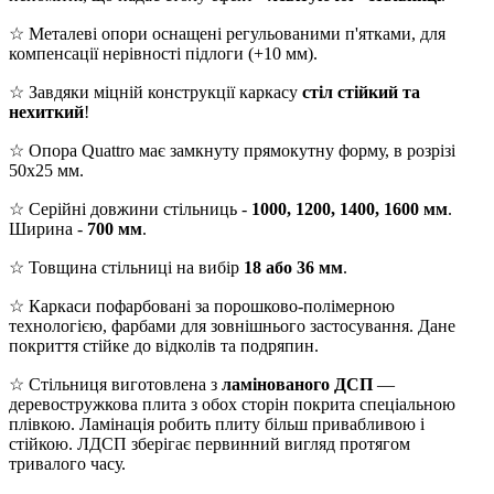
☆ Металеві опори оснащені регульованими п'ятками, для
компенсації нерівності підлоги (+10 мм).
☆ Завдяки міцній конструкції каркасу
стіл стійкий та
нехиткий
!
☆ Опора Quattro має замкнуту прямокутну форму, в розрізі
50х25 мм.
☆ Серійні довжини стільниць -
1000, 1200, 1400, 1600 мм
.
Ширина -
700 мм
.
☆ Товщина стільниці на вибір
18 або 36 мм
.
☆ Каркаси пофарбовані за порошково-полімерною
технологією, фарбами для зовнішнього застосування. Дане
покриття стійке до відколів та подряпин.
☆ Стільниця виготовлена з
ламінованого ДСП
—
деревостружкова плита з обох сторін покрита спеціальною
плівкою. Ламінація робить плиту більш привабливою і
стійкою. ЛДСП зберігає первинний вигляд протягом
тривалого часу.