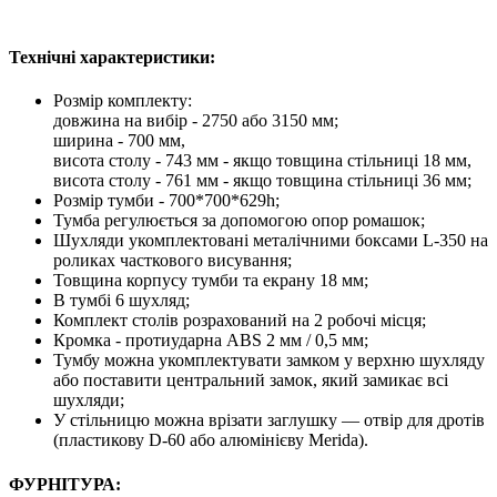
Технічні характеристики:
Розмір комплекту:
довжина на вибір - 2750 або 3150 мм;
ширина - 700 мм,
висота столу - 743 мм - якщо товщина стільниці 18 мм,
висота столу - 761 мм - якщо товщина стільниці 36 мм;
Розмір тумби - 700*700*629h;
Тумба регулюється за допомогою опор ромашок;
Шухляди укомплектовані металічними боксами L-350 на
роликах часткового висування;
Товщина корпусу тумби та екрану 18 мм;
В тумбі 6 шухляд;
Комплект столів розрахований на 2 робочі місця;
Кромка - протиударна ABS 2 мм / 0,5 мм;
Тумбу можна укомплектувати замком у верхню шухляду
або поставити центральний замок, який замикає всі
шухляди;
У стільницю можна врізати заглушку — отвір для дротів
(пластикову D-60 або алюмінієву Merida).
ФУРНІТУРА: