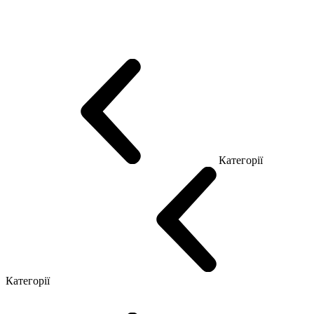
Еко Серія Co_d
Серія Промо Етно (Новинка!)
Серія Promo NEW
Серія Promo Т
Серія Promo Q
Серія Promo R
Promo Топ Менеджер (ЛДСП)
Промо Топ Менеджер T
Промо Топ Менеджер Q
Промо Топ Менеджер R
Столи для Open space
Офісні Столи Лофт
Серія Економ
Категорії
Reception
Simple
Категорії
Крісла керівника
Крісла з сіткою
Крісла персоналу
Офісні стільці
Конференц крісла
Геймерські крісла