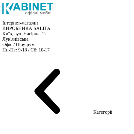
Інтернет-магазин
ВИРОБНИКА SALITA
Київ, вул. Нагірна, 12
Лук'янівська
Офіс / Шоу-рум
Пн-Пт: 9-18 / Сб: 10-17
Кабінети керівника
Офісні столи
Меблі для персоналу
Конференц столи
Рецепція
Офісні шафи
Крісла
Дивани
Металеві стелажі
Товари для офісу
Категорії
Шоу-рум меблів
Серія Рейс (ЛДСП+скло)
Серія Урбан (МДФ + HPL)
Серія Урбан Люкс (шпон)
Cерія Рейс Люкс (шпон)
Серія Статік (МДФ)
Серія Альянс
Серія Класік (МДФ)
Серія Еволюшен (МДФ/ДСП)