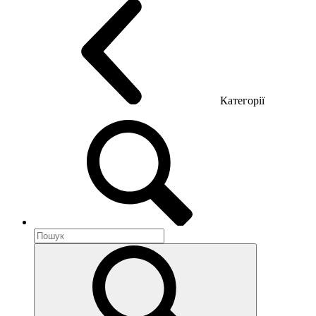
Категорії
Акустика приміщення
Металеві меблі
Металеві тумби