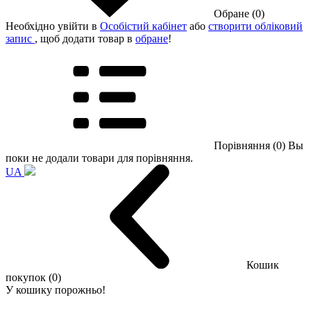
Обране (0)
Необхідно увійти в
Особістий кабінет
або
створити обліковий
запис
, щоб додати товар в
обране
!
Порівняння (0)
Вы
поки не додали товари для порівняння.
UA
Кошик
покупок (0)
У кошику порожньо!