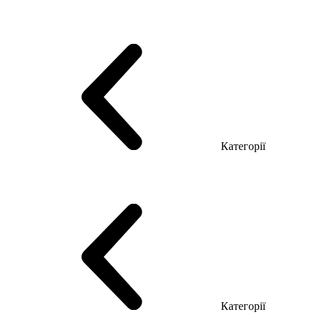
Серія Тріумф (ДСП)
Серія Гранд (МДФ)
Серія Гранд (ДСП)
Серія Софт (МДФ)
Серія Промо ТОП Менеджер
Еко Серія Co_d ТОП
Серія Моріон (МДФ + HPL)
Категорії
Столи керівника
Комп'ютерні столи
Столи Open space
Столи з брифінгом
Шпоновані столи LUX
На дерев'яних ніжках
Столи з еклектричним регулюванням висоти
Скляні столи
Категорії