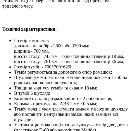
стійкою. ЛДСП зберігає первинний вигляд протягом
тривалого часу.
Технічні характеристики:
Розмір комплекту:
довжина на вибір - 2800 або 3200 мм;
ширина - 700 мм,
висота столу - 743 мм - якщо товщина стільниці 18 мм,
висота столу - 761 мм - якщо товщина стільниці 36 мм;
Розмір тумби - 700*700*629h;
Тумба регулюється за допомогою опор ромашок;
Шухляди укомплектовані металічними боксами L350 на
роликах часткового висування;
Товщина корпусу тумби та екрану 18 мм;
В тумбі 6 шухляд;
Комплект столів розрахований на 2 робочі місця;
Кромка - протиударна ABS 2 мм / 0,5 мм;
Тумбу можна укомплектувати замком у верхню шухляду
або поставити центральний замок, який замикає всі
шухляди;
У стільницю можна врізати заглушку — отвір для дротів
(пластикову D-60 або алюмінієву Merida).