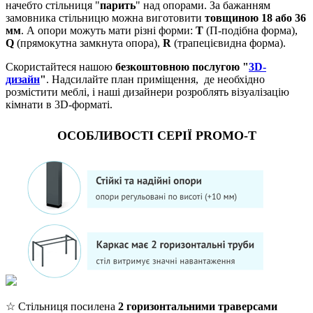
начебто стільниця "
парить
" над опорами. За бажанням
замовника стільницю можна виготовити
товщиною 18 або 36
мм
. А опори можуть мати різні форми:
Т
(П-подібна форма),
Q
(прямокутна замкнута опора),
R
(трапецієвидна форма).
Скористайтеся нашою
безкоштовною послугою "
3D-
дизайн
"
. Надсилайте план приміщення, де необхідно
розмістити меблі, і наші дизайнери розроблять візуалізацію
кімнати в 3D-форматі.
ОСОБЛИВОСТІ СЕРІЇ PROMO-T
☆ Стільниця посилена
2 горизонтальними траверсами