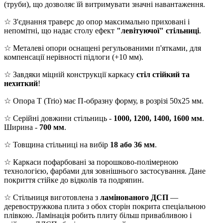
(труби), що дозволяє їй витримувати значні навантаження.
☆ З'єднання траверс до опор максимально приховані і
непомітні, що надає столу ефект
"левітуючої" стільниці
.
☆ Металеві опори оснащені регульованими п'ятками, для
компенсації нерівності підлоги (+10 мм).
☆ Завдяки міцній конструкції каркасу
стіл стійкий та
нехиткий
!
☆ Опора T (Trio) має П-образну форму, в розрізі 50х25 мм.
☆ Серійні довжини стільниць -
1000, 1200, 1400, 1600 мм
.
Ширина -
700 мм
.
☆ Товщина стільниці на вибір
18 або 36 мм
.
☆ Каркаси пофарбовані за порошково-полімерною
технологією, фарбами для зовнішнього застосування. Дане
покриття стійке до відколів та подряпин.
☆ Стільниця виготовлена з
ламінованого ДСП
—
деревостружкова плита з обох сторін покрита спеціальною
плівкою. Ламінація робить плиту більш привабливою і