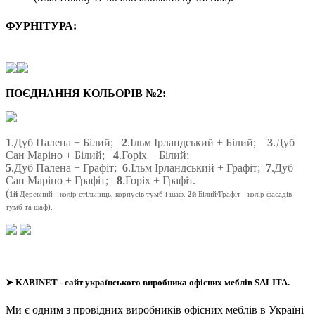
ФУРНІТУРА:
ПОЄДНАННЯ КОЛЬОРІВ №2:
1
.Дуб Палена + Білий;
2
.Ільм Ірландський + Білий;
3
.Дуб
Сан Маріно + Білий;
4
.Горіх + Білий;
5
.Дуб Палена + Графіт;
6
.Ільм Ірландський + Графіт;
7
.Дуб
Сан Маріно + Графіт;
8
.Горіх + Графіт.
(
1й
Деревний
- колір стільниць, корпусів тумб і шаф.
2й
Білий/Графіт - колір фасадів
тумб та шаф).
➤
KABINET
- сайт українського виробника офісних меблів SALITA.
Ми є одним з провідних виробників офісних меблів в Україні