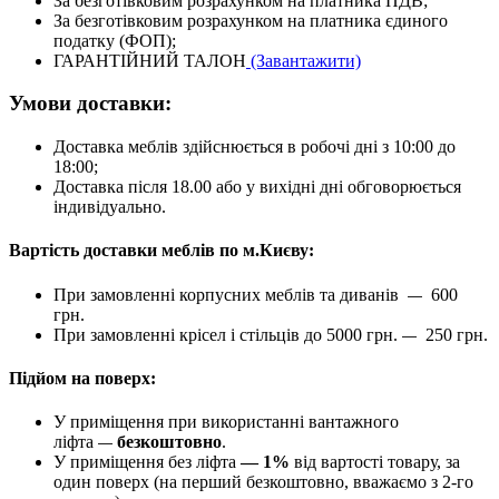
За безготівковим розрахунком на платника ПДВ;
За безготівковим розрахунком на платника єдиного
податку (ФОП);
ГАРАНТІЙНИЙ ТАЛОН
(Завантажити)
Умови доставки:
Доставка меблів здійснюється в робочі дні з 10:00 до
18:00;
Доставка після 18.00 або у вихідні дні обговорюється
індивідуально.
Вартість доставки меблів по м.Києву:
При замовленні корпусних меблів та диванів
600
—
грн.
При замовленні крісел і стільців до 5000 грн.
250 грн.
—
Підйом на поверх:
У приміщення при використанні вантажного
ліфта
безкоштовно
.
—
У приміщення без ліфта
— 1%
від вартості товару, за
один поверх (на перший безкоштовно, вважаємо з 2-го