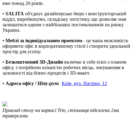
вже понад 20 років.
•
SALITA
об'єднує дизайнерське бюро і конструкторський
відділ, виробництво, складську логістику, що дозволяє нам
залишатися одним з найбільших постачальників на ринку
України.
•
Меблі за індивідуальним проектом
- це ваша можливість
оформити офіс в корпоративному стилі і створити ідеальний
простір для успіху.
•
Безкоштовний 3D-Дизайн
включає в себе ескіз з планом
офісу, з потрібною кількістю робочих місць, зонуванням в
залежності від бізнес-процесів і 3D-макет.
•
Адреса офісу / Шоу-рум:
Київ, вул. Нагірна, 12
Приклад столу на каркасі Trio, стільниця підсилена 2ма
траверсами