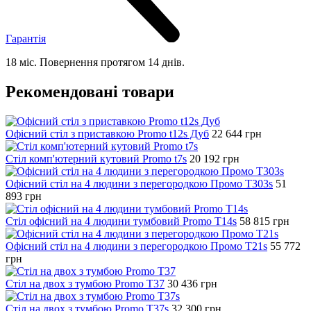
Гарантія
18 міс. Повернення протягом 14 днів.
Рекомендовані товари
Офісний стіл з приставкою Promo t12s Дуб
22 644
грн
Стіл комп'ютерний кутовий Promo t7s
20 192
грн
Офісний стіл на 4 людини з перегородкою Промо T303s
51
893
грн
Стіл офісний на 4 людини тумбовий Promo T14s
58 815
грн
Офісний стіл на 4 людини з перегородкою Промо T21s
55 772
грн
Стіл на двох з тумбою Promo T37
30 436
грн
Стіл на двох з тумбою Promo T37s
32 300
грн