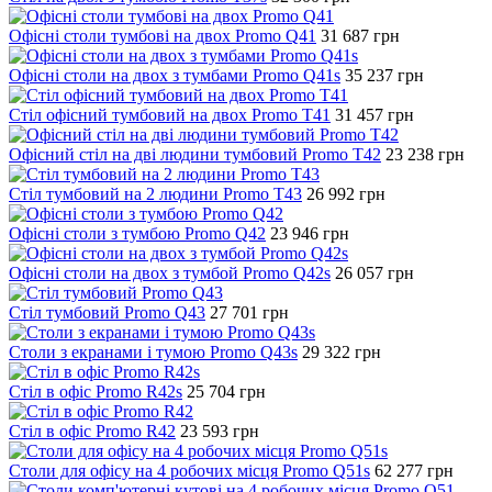
Офісні столи тумбові на двох Promo Q41
31 687
грн
Офісні столи на двох з тумбами Promo Q41s
35 237
грн
Стіл офісний тумбовий на двох Promo T41
31 457
грн
Офісний стіл на дві людини тумбовий Promo T42
23 238
грн
Стіл тумбовий на 2 людини Promo T43
26 992
грн
Офісні столи з тумбою Promo Q42
23 946
грн
Офісні столи на двох з тумбой Promo Q42s
26 057
грн
Стіл тумбовий Promo Q43
27 701
грн
Столи з екранами і тумою Promo Q43s
29 322
грн
Стіл в офіс Promo R42s
25 704
грн
Стіл в офіс Promo R42
23 593
грн
Столи для офісу на 4 робочих місця Promo Q51s
62 277
грн