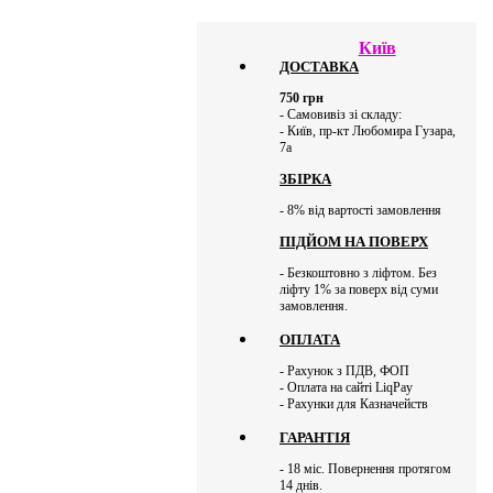
Київ
ДОСТАВКА
750
грн
- Самовивіз зі складу:
- Київ, пр-кт Любомира Гузара,
7а
ЗБІРКА
- 8% від вартості замовлення
ПІДЙОМ НА ПОВЕРХ
- Безкоштовно з ліфтом. Без
ліфту 1% за поверх від суми
замовлення.
ОПЛАТА
- Рахунок з ПДВ, ФОП
- Оплата на сайті LiqPay
- Рахунки для Казначейств
ГАРАНТІЯ
- 18 міс. Повернення протягом
14 днів.