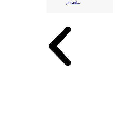
деталі...
и для офісу
ік (МДФ)
Серія Альянс
Серія Класік (МДФ)
неджер
Еко Серія Co_d ТОП
Серія Моріон (МДФ + HPL)