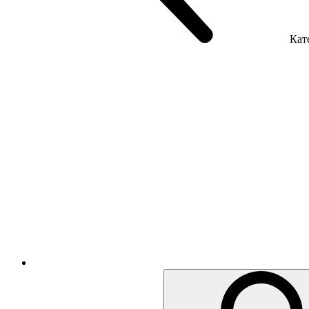
Кате
Крісла керівника
Крісла з сіткою
Крісла персоналу
Офісні стільці
Акустика приміщення
Металеві меблі
Металеві тумби