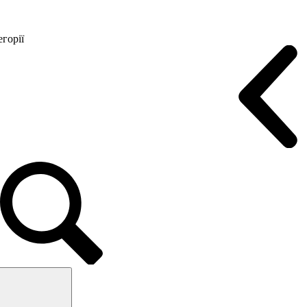
горії
Конференц крісла
Геймерські крісла