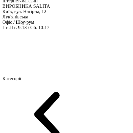
Інтернет-магазин
ВИРОБНИКА SALITA
Київ, вул. Нагірна, 12
Лук'янівська
Офіс / Шоу-рум
Пн-Пт: 9-18 / Сб: 10-17
Кабінети керівника
Офісні столи
Меблі для персоналу
Конференц
Категорії
Шоу-рум меблів
Серія Рейс (ЛДСП+скло)
Серія Урбан (МДФ + 
Серія Еволюшен (МДФ/ДСП)
Серія Тріумф (ДСП)
Серія Гранд 