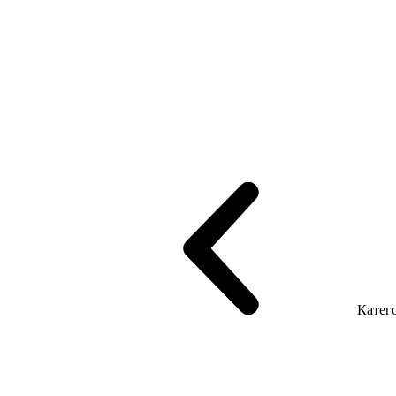
рифінгом
Шпоновані столи LUX
На дерев'яних ніжках
Столи з ек
Серія Promo Т
Серія Promo Q
Серія Promo R
Promo Топ Менеджер 
т
Серія Економ
Катего