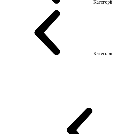
Категорії
Столи керівника
Комп'ютерні столи
Столи Open space
Столи з б
Категорії
Еко Серія Co_d
Серія Промо Етно (Новинка!)
Серія Promo NEW
Промо Топ Менеджер R
Столи для Open space
Офісні Столи Лоф
Reception
Simple