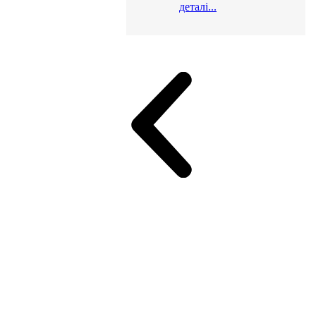
деталі...
и для офісу
ік (МДФ)
Серія Альянс
Серія Класік (МДФ)
неджер
Еко Серія Co_d ТОП
Серія Моріон (МДФ + HPL)