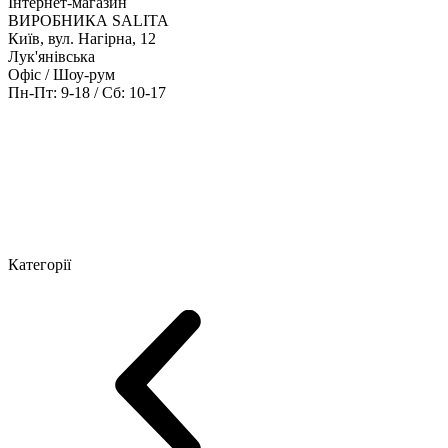
Інтернет-магазин
ВИРОБНИКА SALITA
Київ, вул. Нагірна, 12
Лук'янівська
Офіс / Шоу-рум
Пн-Пт: 9-18 / Сб: 10-17
Кабінети керівника
Офісні столи
Меблі для персоналу
Конференц
Категорії
Шоу-рум меблів
Серія Рейс (ЛДСП+скло)
Серія Урбан (МДФ + 
Серія Еволюшен (МДФ/ДСП)
Серія Тріумф (ДСП)
Серія Гранд 