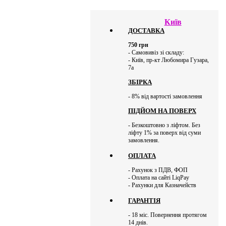
Київ
ДОСТАВКА
750
грн
- Самовивіз зі складу:
- Київ, пр-кт Любомира Гузара,
7а
ЗБІРКА
- 8% від вартості замовлення
ПІДЙОМ НА ПОВЕРХ
- Безкоштовно з ліфтом. Без
ліфту 1% за поверх від суми
замовлення.
ОПЛАТА
- Рахунок з ПДВ, ФОП
- Оплата на сайті LiqPay
- Рахунки для Казначейств
ГАРАНТІЯ
- 18 міс. Повернення протягом
14 днів.