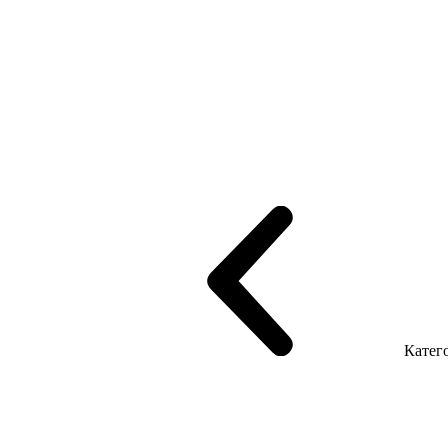
рифінгом
Шпоновані столи LUX
На дерев'яних ніжках
Столи з ек
Серія Promo Т
Серія Promo Q
Серія Promo R
Promo Топ Менеджер 
т
Серія Економ
Катего