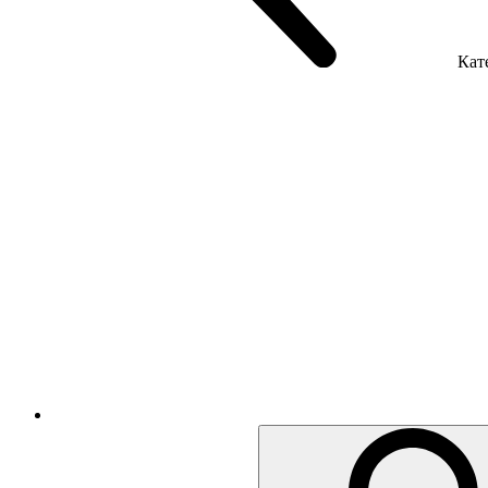
Кате
Крісла керівника
Крісла з сіткою
Крісла персоналу
Офісні стільці
Акустика приміщення
Металеві меблі
Металеві тумби