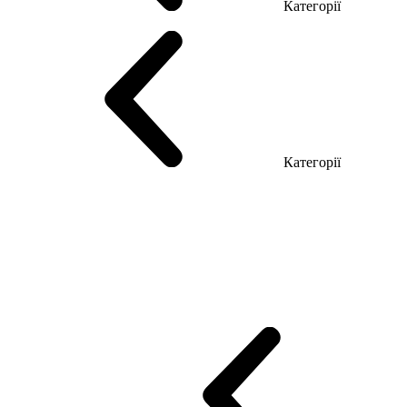
Категорії
Столи керівника
Комп'ютерні столи
Столи Open space
Столи з б
Категорії
Еко Серія Co_d
Серія Промо Етно (Новинка!)
Серія Promo NEW
Промо Топ Менеджер R
Столи для Open space
Офісні Столи Лоф
Reception
Simple