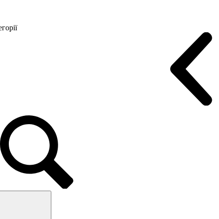
горії
Конференц крісла
Геймерські крісла