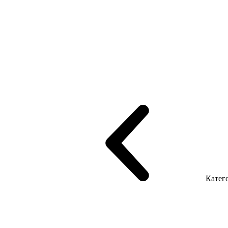
рифінгом
Шпоновані столи LUX
На дерев'яних ніжках
Столи з ек
Серія Promo Т
Серія Promo Q
Серія Promo R
Promo Топ Менеджер 
т
Серія Економ
Катего