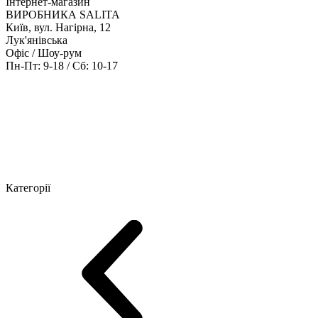
Інтернет-магазин
ВИРОБНИКА SALITA
Київ, вул. Нагірна, 12
Лук'янівська
Офіс / Шоу-рум
Пн-Пт: 9-18 / Сб: 10-17
Кабінети керівника
Офісні столи
Меблі для персоналу
Конференц
Категорії
Шоу-рум меблів
Серія Рейс (ЛДСП+скло)
Серія Урбан (МДФ + 
Серія Еволюшен (МДФ/ДСП)
Серія Тріумф (ДСП)
Серія Гранд 