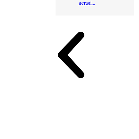
деталі...
и для офісу
ік (МДФ)
Серія Альянс
Серія Класік (МДФ)
неджер
Еко Серія Co_d ТОП
Серія Моріон (МДФ + HPL)