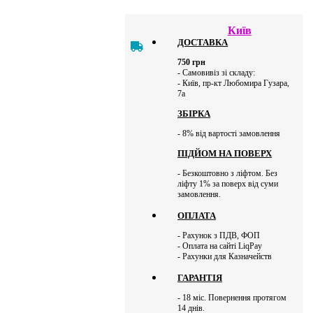
Київ
ДОСТАВКА
750
грн
- Самовивіз зі складу:
- Київ, пр-кт Любомира Гузара,
7а
ЗБІРКА
- 8% від вартості замовлення
ПІДЙОМ НА ПОВЕРХ
- Безкоштовно з ліфтом. Без
ліфту 1% за поверх від суми
замовлення.
ОПЛАТА
- Рахунок з ПДВ, ФОП
- Оплата на сайті LiqPay
- Рахунки для Казначейств
ГАРАНТІЯ
- 18 міс. Повернення протягом
14 днів.