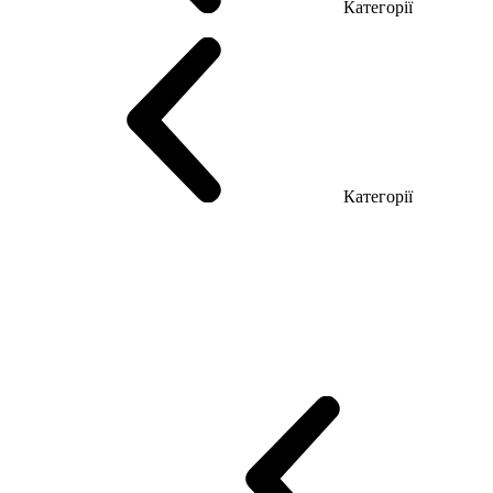
Категорії
Столи керівника
Комп'ютерні столи
Столи Open space
Столи з б
Категорії
Еко Серія Co_d
Серія Промо Етно (Новинка!)
Серія Promo NEW
Промо Топ Менеджер R
Столи для Open space
Офісні Столи Лоф
Reception
Simple