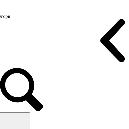
горії
Конференц крісла
Геймерські крісла