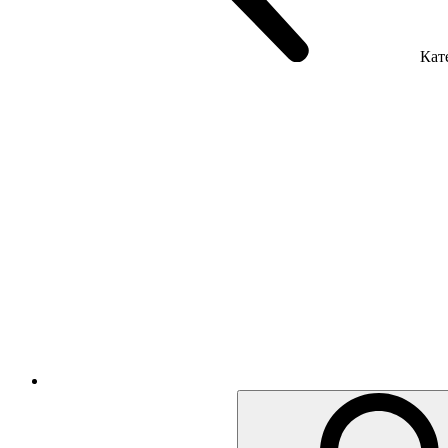
Кате
Крісла керівника
Крісла з сіткою
Крісла персоналу
Офісні стільці
Акустика приміщення
Металеві меблі
Металеві тумби