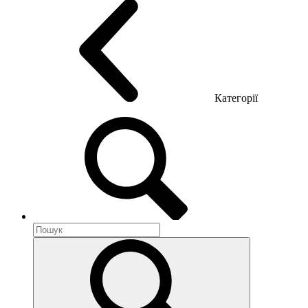
Категорії
Акустика приміщення
Металеві меблі
Металеві тумби