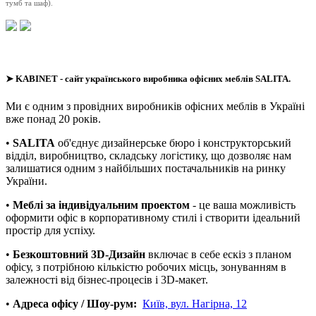
тумб та шаф).
➤
KABINET
- сайт українського виробника офісних меблів SALITA.
Ми є одним з провідних виробників офісних меблів в Україні
вже понад 20 років.
•
SALITA
об'єднує дизайнерське бюро і конструкторський
відділ, виробництво, складську логістику, що дозволяє нам
залишатися одним з найбільших постачальників на ринку
України.
•
Меблі за індивідуальним проектом
- це ваша можливість
оформити офіс в корпоративному стилі і створити ідеальний
простір для успіху.
•
Безкоштовний 3D-Дизайн
включає в себе ескіз з планом
офісу, з потрібною кількістю робочих місць, зонуванням в
залежності від бізнес-процесів і 3D-макет.
•
Адреса офісу / Шоу-рум:
Київ, вул. Нагірна, 12