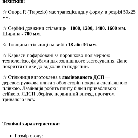
нехиткий
!
☆ Опора R (Trapezio) має трапецієвидну форму, в розрізі 50х25
мм.
☆ Серійні довжини стільниць -
1000, 1200, 1400, 1600 мм
.
Ширина -
700 мм
.
☆ Товщина стільниці на вибір
18 або 36 мм
.
☆ Каркаси пофарбовані за порошково-полімерною
технологією, фарбами для зовнішнього застосування. Дане
покриття стійке до відколів та подряпин.
☆ Стільниця виготовлена з
ламінованого ДСП
—
деревостружкова плита з обох сторін покрита спеціальною
плівкою. Ламінація робить плиту більш привабливою і
стійкою. ЛДСП зберігає первинний вигляд протягом
тривалого часу.
Технічні характеристики:
Розмір столу: