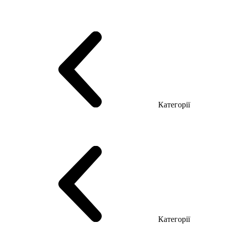
Серія Тріумф (ДСП)
Серія Гранд (МДФ)
Серія Гранд (ДСП)
Серія Софт (МДФ)
Серія Промо ТОП Менеджер
Еко Серія Co_d ТОП
Серія Моріон (МДФ + HPL)
Категорії
Столи керівника
Комп'ютерні столи
Столи Open space
Столи з брифінгом
Шпоновані столи LUX
На дерев'яних ніжках
Столи з еклектричним регулюванням висоти
Скляні столи
Категорії