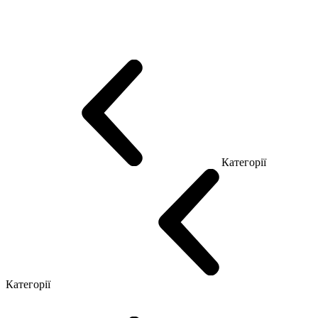
Еко Серія Co_d
Серія Промо Етно (Новинка!)
Серія Promo NEW
Серія Promo Т
Серія Promo Q
Серія Promo R
Promo Топ Менеджер (ЛДСП)
Промо Топ Менеджер T
Промо Топ Менеджер Q
Промо Топ Менеджер R
Столи для Open space
Офісні Столи Лофт
Серія Економ
Категорії
Reception
Simple
Категорії
Крісла керівника
Крісла з сіткою
Крісла персоналу
Офісні стільці
Конференц крісла
Геймерські крісла