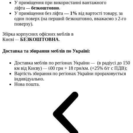
У приміщення при використанні вантажного
ліфта
безкоштовно
.
—
У приміщення без ліфта
— 1%
від вартості товару, за
один поверх (на перший безкоштовно, вважаємо з 2-го
поверху).
Збірка корпусних офісних меблів в
Києві
БЕЗКОШТОВНА
.
—
Доставка та збирання меблів по Україні:
Доставка меблів по регіонах України
(в радіусі до 150
—
км від Києву)
00 грн + 18 грн/км. (+25% б/г с ПДВ);
— 6
Вартість збирання по регіонах України прораховується
індивідуально.
Нова пошта.