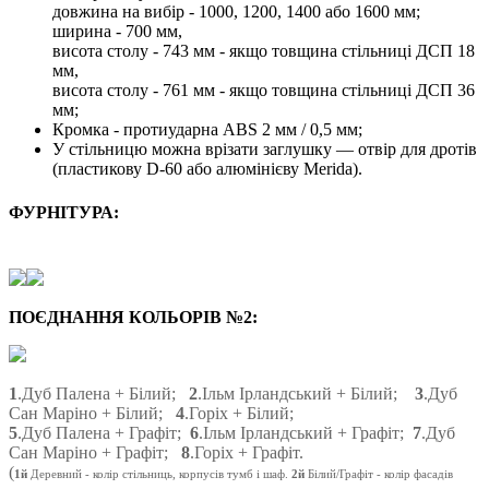
довжина на вибір - 1000, 1200, 1400 або 1600 мм;
ширина - 700 мм,
висота столу - 743 мм - якщо товщина стільниці ДСП 18
мм,
висота столу - 761 мм - якщо товщина стільниці ДСП 36
мм;
Кромка - протиударна ABS 2 мм / 0,5 мм;
У стільницю можна врізати заглушку — отвір для дротів
(пластикову D-60 або алюмінієву Merida).
ФУРНІТУРА:
ПОЄДНАННЯ КОЛЬОРІВ №2:
1
.Дуб Палена + Білий;
2
.Ільм Ірландський + Білий;
3
.Дуб
Сан Маріно + Білий;
4
.Горіх + Білий;
5
.Дуб Палена + Графіт;
6
.Ільм Ірландський + Графіт;
7
.Дуб
Сан Маріно + Графіт;
8
.Горіх + Графіт.
(
1й
Деревний
- колір стільниць, корпусів тумб і шаф.
2й
Білий/Графіт - колір фасадів