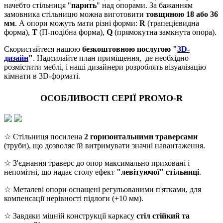
начебто стільниця "
парить
" над опорами. За бажанням
замовника стільницю можна виготовити
товщиною 18 або 36
мм
. А опори можуть мати різні форми:
R
(трапецієвидна
форма),
Т
(П-подібна форма),
Q
(прямокутна замкнута опора).
Скористайтеся нашою
безкоштовною послугою "
3D-
дизайн
"
. Надсилайте план приміщення, де необхідно
розмістити меблі, і наші дизайнери розроблять візуалізацію
кімнати в 3D-форматі.
ОСОБЛИВОСТІ СЕРІЇ PROMO-R
☆ Стільниця посилена
2 горизонтальними траверсами
(труби), що дозволяє їй витримувати значні навантаження.
☆ З'єднання траверс до опор максимально приховані і
непомітні, що надає столу ефект
"левітуючої" стільниці
.
☆ Металеві опори оснащені регульованими п'ятками, для
компенсації нерівності підлоги (+10 мм).
☆ Завдяки міцній конструкції каркасу
стіл стійкий та