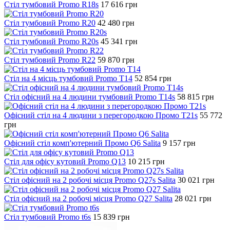
Стіл тумбовий Promo R18s
17 616
грн
Стіл тумбовий Promo R20
42 480
грн
Стіл тумбовий Promo R20s
45 341
грн
Стіл тумбовий Promo R22
59 870
грн
Стіл на 4 місць тумбовий Promo T14
52 854
грн
Стіл офісний на 4 людини тумбовий Promo T14s
58 815
грн
Офісний стіл на 4 людини з перегородкою Промо T21s
55 772
грн
Офісний стіл комп'ютерний Промо Q6 Salita
9 157
грн
Стіл для офісу кутовий Promo Q13
10 215
грн
Стіл офісний на 2 робочі місця Promo Q27s Salita
30 021
грн
Стіл офісний на 2 робочі місця Promo Q27 Salita
28 021
грн
Стіл тумбовий Promo t6s
15 839
грн