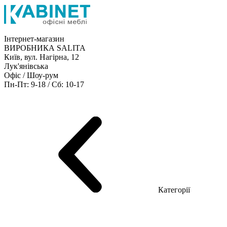
Інтернет-магазин
ВИРОБНИКА SALITA
Київ, вул. Нагірна, 12
Лук'янівська
Офіс / Шоу-рум
Пн-Пт: 9-18 / Сб: 10-17
Кабінети керівника
Офісні столи
Меблі для персоналу
Конференц столи
Рецепція
Офісні шафи
Крісла
Дивани
Металеві стелажі
Товари для офісу
Категорії
Шоу-рум меблів
Серія Рейс (ЛДСП+скло)
Серія Урбан (МДФ + HPL)
Серія Урбан Люкс (шпон)
Cерія Рейс Люкс (шпон)
Серія Статік (МДФ)
Серія Альянс
Серія Класік (МДФ)
Серія Еволюшен (МДФ/ДСП)