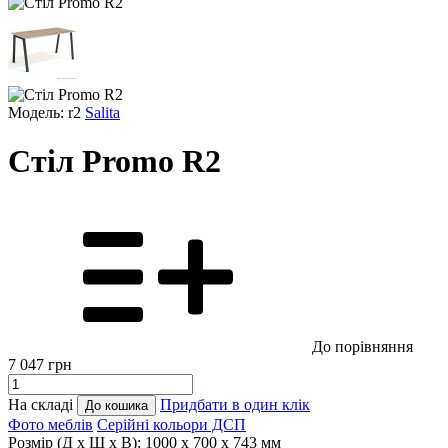
Модель: r2
Salita
Стіл Promo R2
До порівняння
7 047
грн
На складі
Придбати в один клік
До кошика
Фото меблів
Серійні кольори ДСП
Розмір (Д x Ш x В):
1000 x 700 x 743 мм