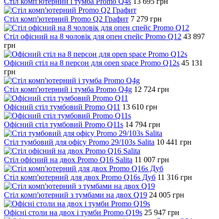
Стіл комп'ютерний і тумба Promo Q4s
13 695
грн
Стіл комп'ютерний Promo Q2 Графит
7 279
грн
Стіл офісний на 8 чоловік для опен спейс Promo Q12
43 897
грн
Офісний стіл на 8 персон для open space Promo Q12s
45 131
грн
Стіл комп'ютерний і тумба Promo Q4g
12 724
грн
Офісний стіл тумбовий Promo Q11
13 610
грн
Офісний стіл тумбовий Promo Q11s
14 794
грн
Стіл тумбовий для офісу Promo 29/103s Salita
10 441
грн
Стіл офісний на двох Promo Q16 Salita
11 007
грн
Стіл комп'ютерний для двох Promo Q16s Дуб
11 316
грн
Стіл комп'ютерний з тумбами на двох Q19
24 005
грн
Офісні столи на двох і тумби Promo Q19s
25 947
грн