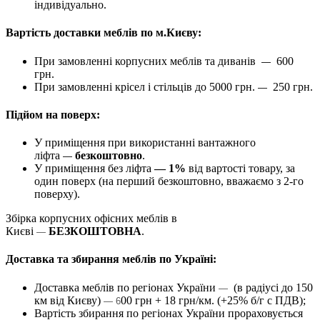
індивідуально.
Вартість доставки меблів по м.Києву:
При замовленні корпусних меблів та диванів
600
—
грн.
При замовленні крісел і стільців до 5000 грн.
250 грн.
—
Підйом на поверх:
У приміщення при використанні вантажного
ліфта
безкоштовно
.
—
У приміщення без ліфта
— 1%
від вартості товару, за
один поверх (на перший безкоштовно, вважаємо з 2-го
поверху).
Збірка корпусних офісних меблів в
Києві
БЕЗКОШТОВНА
.
—
Доставка та збирання меблів по Україні:
Доставка меблів по регіонах України
(в радіусі до 150
—
км від Києву)
00 грн + 18 грн/км. (+25% б/г с ПДВ);
— 6
Вартість збирання по регіонах України прораховується