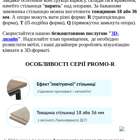
Завдяки особливій конструкції каркасу, складається враження,
начебто стільниця "
парить
" над опорами. За бажанням
замовника стільницю можна виготовити
товщиною 18 або 36
мм
. А опори можуть мати різні форми:
R
(трапецієвидна
форма),
Т
(П-подібна форма),
Q
(прямокутна замкнута опора).
Скористайтеся нашою
безкоштовною послугою "
3D-
дизайн
"
. Надсилайте план приміщення, де необхідно
розмістити меблі, і наші дизайнери розроблять візуалізацію
кімнати в 3D-форматі.
ОСОБЛИВОСТІ СЕРІЇ PROMO-R