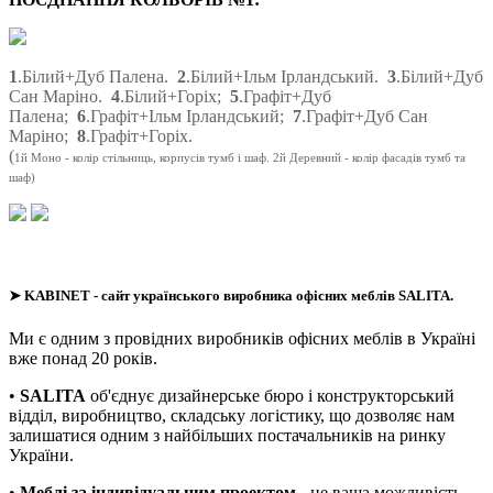
1
.Білий+Дуб Палена.
2
.Білий+Ільм Ірландський.
3
.Білий+Дуб
Сан Маріно.
4
.Білий+Горіх;
5
.Графіт+Дуб
Палена;
6
.Графіт+Ільм Ірландський;
7
.Графіт+Дуб Сан
Маріно;
8
.Графіт+Горіх.
(
1й Моно - колір стільниць, корпусів тумб і шаф. 2й Деревний - колір фасадів тумб та
шаф)
➤
KABINET
- сайт українського виробника офісних меблів SALITA.
Ми є одним з провідних виробників офісних меблів в Україні
вже понад 20 років.
•
SALITA
об'єднує дизайнерське бюро і конструкторський
відділ, виробництво, складську логістику, що дозволяє нам
залишатися одним з найбільших постачальників на ринку
України.
•
Меблі за індивідуальним проектом
- це ваша можливість