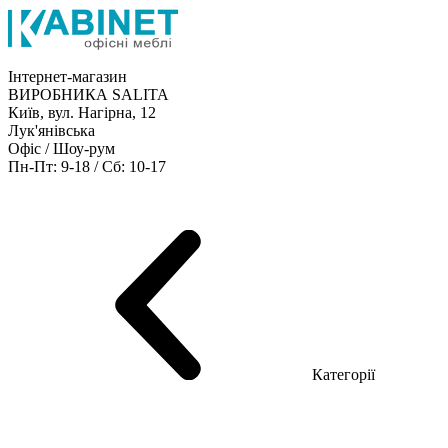
Інтернет-магазин
ВИРОБНИКА SALITA
Київ, вул. Нагірна, 12
Лук'янівська
Офіс / Шоу-рум
Пн-Пт: 9-18 / Сб: 10-17
Кабінети керівника
Офісні столи
Меблі для персоналу
Конференц столи
Рецепція
Офісні шафи
Крісла
Дивани
Металеві стелажі
Товари для офісу
Категорії
Шоу-рум меблів
Серія Рейс (ЛДСП+скло)
Серія Урбан (МДФ + HPL)
Серія Урбан Люкс (шпон)
Cерія Рейс Люкс (шпон)
Серія Статік (МДФ)
Серія Альянс
Серія Класік (МДФ)
Серія Еволюшен (МДФ/ДСП)