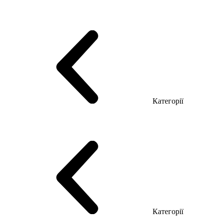
Серія Тріумф (ДСП)
Серія Гранд (МДФ)
Серія Гранд (ДСП)
Серія Софт (МДФ)
Серія Промо ТОП Менеджер
Еко Серія Co_d ТОП
Серія Моріон (МДФ + HPL)
Категорії
Столи керівника
Комп'ютерні столи
Столи Open space
Столи з брифінгом
Шпоновані столи LUX
На дерев'яних ніжках
Столи з еклектричним регулюванням висоти
Скляні столи
Категорії