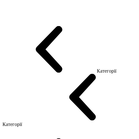
Еко Серія Co_d
Серія Промо Етно (Новинка!)
Серія Promo NEW
Серія Promo Т
Серія Promo Q
Серія Promo R
Promo Топ Менеджер (ЛДСП)
Промо Топ Менеджер T
Промо Топ Менеджер Q
Промо Топ Менеджер R
Столи для Open space
Офісні Столи Лофт
Серія Економ
Категорії
Reception
Simple
Категорії
Крісла керівника
Крісла з сіткою
Крісла персоналу
Офісні стільці
Конференц крісла
Геймерські крісла