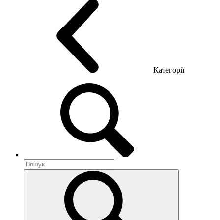
Категорії
Акустика приміщення
Металеві меблі
Металеві тумби