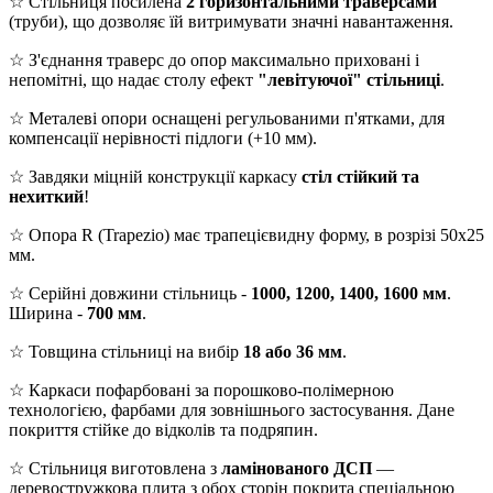
☆ Стільниця посилена
2 горизонтальними траверсами
(труби), що дозволяє їй витримувати значні навантаження.
☆ З'єднання траверс до опор максимально приховані і
непомітні, що надає столу ефект
"левітуючої" стільниці
.
☆ Металеві опори оснащені регульованими п'ятками, для
компенсації нерівності підлоги (+10 мм).
☆ Завдяки міцній конструкції каркасу
стіл стійкий та
нехиткий
!
☆ Опора R (Trapezio) має трапецієвидну форму, в розрізі 50х25
мм.
☆ Серійні довжини стільниць -
1000, 1200, 1400, 1600 мм
.
Ширина -
700 мм
.
☆ Товщина стільниці на вибір
18 або 36 мм
.
☆ Каркаси пофарбовані за порошково-полімерною
технологією, фарбами для зовнішнього застосування. Дане
покриття стійке до відколів та подряпин.
☆ Стільниця виготовлена з
ламінованого ДСП
—
деревостружкова плита з обох сторін покрита спеціальною