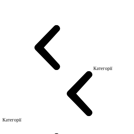
Еко Серія Co_d
Серія Промо Етно (Новинка!)
Серія Promo NEW
Серія Promo Т
Серія Promo Q
Серія Promo R
Promo Топ Менеджер (ЛДСП)
Промо Топ Менеджер T
Промо Топ Менеджер Q
Промо Топ Менеджер R
Столи для Open space
Офісні Столи Лофт
Серія Економ
Категорії
Reception
Simple
Категорії
Крісла керівника
Крісла з сіткою
Крісла персоналу
Офісні стільці
Конференц крісла
Геймерські крісла