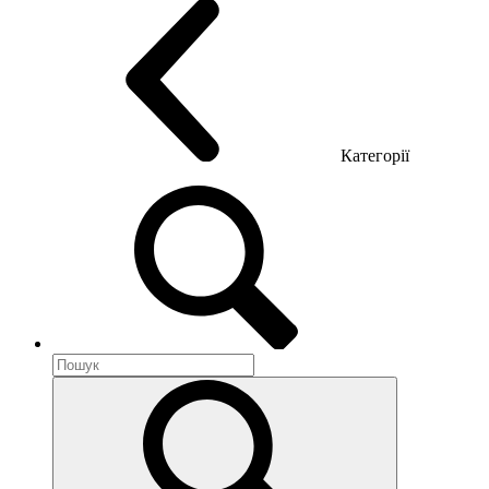
Категорії
Акустика приміщення
Металеві меблі
Металеві тумби