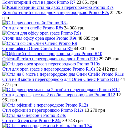
Комп'ютерний стіл на двох Promo R7
23 851
грн
Комп'ютерний стіл на двох з перегородкою Promo R7s
25 793
грн
Стіл для опен спейс Promo R8s
34 008
грн
Столи для офісу open space Promo R9s
48 685
грн
Столи офісні Опен Спейс Promo R9
44 801
грн
Офісний стіл з перегородкою на двох Promo R10
29 745
грн
Стіл для open space з перегородкою Promo R10s
32 412
грн
Стіл на 8 мість з перегородкою для Опен Спейс Promo R11s
44
377
грн
Стіл для open space на 2 особи з перегородкою Promo R12
12
961
грн
Стіл офісний з перегородкою Promo R12s
13 270
грн
Стіл на 6 персони Promo R24s
39 743
грн