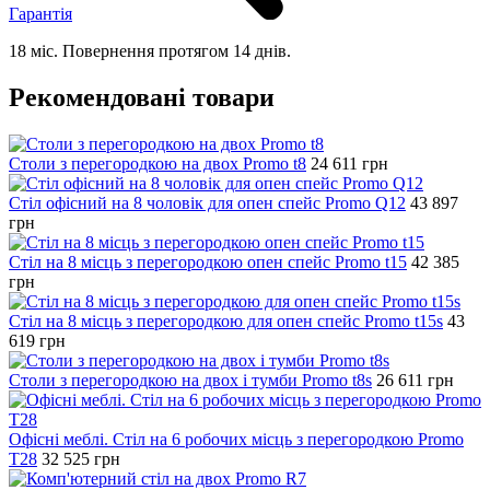
Гарантія
18 міс. Повернення протягом 14 днів.
Рекомендовані товари
Столи з перегородкою на двох Promo t8
24 611
грн
Стіл офісний на 8 чоловік для опен спейс Promo Q12
43 897
грн
Стіл на 8 місць з перегородкою опен спейс Promo t15
42 385
грн
Стіл на 8 місць з перегородкою для опен спейс Promo t15s
43
619
грн
Столи з перегородкою на двох і тумби Promo t8s
26 611
грн
Офісні меблі. Стіл на 6 робочих місць з перегородкою Promo
T28
32 525
грн