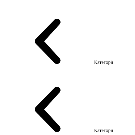
Серія Тріумф (ДСП)
Серія Гранд (МДФ)
Серія Гранд (ДСП)
Серія Софт (МДФ)
Серія Промо ТОП Менеджер
Еко Серія Co_d ТОП
Серія Моріон (МДФ + HPL)
Категорії
Столи керівника
Комп'ютерні столи
Столи Open space
Столи з брифінгом
Шпоновані столи LUX
На дерев'яних ніжках
Столи з еклектричним регулюванням висоти
Скляні столи
Категорії