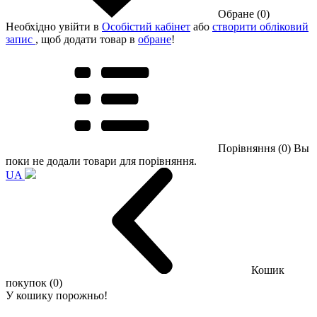
Обране (0)
Необхідно увійти в
Особістий кабінет
або
створити обліковий
запис
, щоб додати товар в
обране
!
Порівняння (0)
Вы
поки не додали товари для порівняння.
UA
Кошик
покупок (0)
У кошику порожньо!