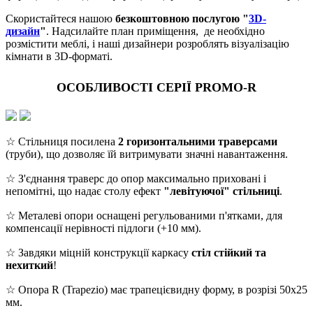
Скористайтеся нашою
безкоштовною послугою "
3D-
дизайн
"
. Надсилайте план приміщення, де необхідно
розмістити меблі, і наші дизайнери розроблять візуалізацію
кімнати в 3D-форматі.
ОСОБЛИВОСТІ СЕРІЇ PROMO-R
☆ Стільниця посилена
2 горизонтальними траверсами
(труби), що дозволяє їй витримувати значні навантаження.
☆ З'єднання траверс до опор максимально приховані і
непомітні, що надає столу ефект
"левітуючої" стільниці
.
☆ Металеві опори оснащені регульованими п'ятками, для
компенсації нерівності підлоги (+10 мм).
☆ Завдяки міцній конструкції каркасу
стіл стійкий та
нехиткий
!
☆ Опора R (Trapezio) має трапецієвидну форму, в розрізі 50х25
мм.