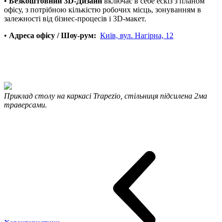
•
Безкоштовний 3D-Дизайн
включає в себе ескіз з планом
офісу, з потрібною кількістю робочих місць, зонуванням в
залежності від бізнес-процесів і 3D-макет.
•
Адреса офісу / Шоу-рум:
Київ, вул. Нагірна, 12
Приклад столу на каркасі Trapezio, стільниця підсилена 2ма
траверсами.