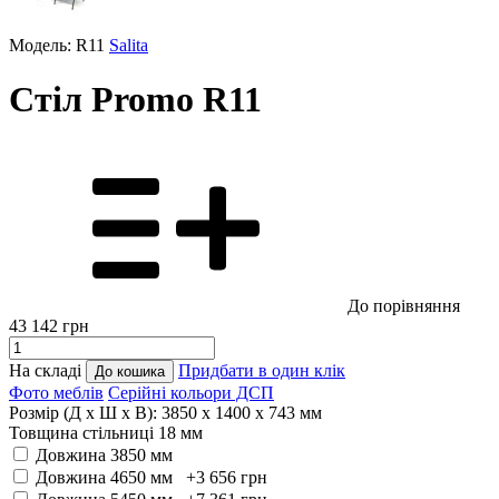
Модель: R11
Salita
Стіл Promo R11
До порівняння
43 142
грн
На складі
Придбати в один клік
До кошика
Фото меблів
Серійні кольори ДСП
Розмір (Д x Ш x В):
3850 x 1400 x 743 мм
Товщина стільниці 18 мм
Довжина 3850 мм
Довжина 4650 мм +3 656
грн