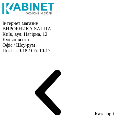
Інтернет-магазин
ВИРОБНИКА SALITA
Київ, вул. Нагірна, 12
Лук'янівська
Офіс / Шоу-рум
Пн-Пт: 9-18 / Сб: 10-17
Кабінети керівника
Офісні столи
Меблі для персоналу
Конференц столи
Рецепція
Офісні шафи
Крісла
Дивани
Металеві стелажі
Товари для офісу
Категорії
Шоу-рум меблів
Серія Рейс (ЛДСП+скло)
Серія Урбан (МДФ + HPL)
Серія Урбан Люкс (шпон)
Cерія Рейс Люкс (шпон)
Серія Статік (МДФ)
Серія Альянс
Серія Класік (МДФ)
Серія Еволюшен (МДФ/ДСП)