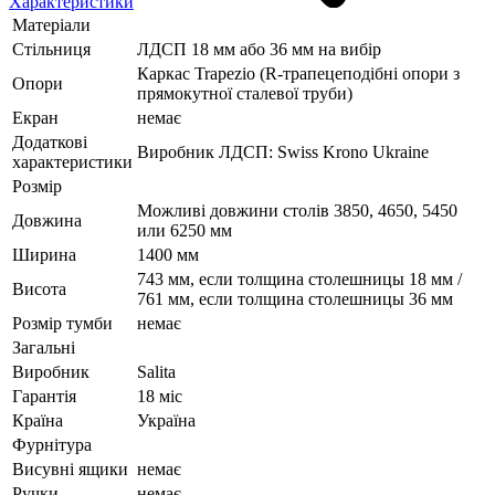
Характеристики
Матеріали
Стільниця
ЛДСП 18 мм або 36 мм на вибір
Каркас Trapezio (R-трапецеподібні опори з
Опори
прямокутної сталевої труби)
Екран
немає
Додаткові
Виробник ЛДСП: Swiss Krono Ukraine
характеристики
Розмір
Можливі довжини столів 3850, 4650, 5450
Довжина
или 6250 мм
Ширина
1400 мм
743 мм, если толщина столешницы 18 мм /
Висота
761 мм, если толщина столешницы 36 мм
Розмір тумби
немає
Загальні
Виробник
Salita
Гарантія
18 міс
Країна
Україна
Фурнітура
Висувні ящики
немає
Ручки
немає