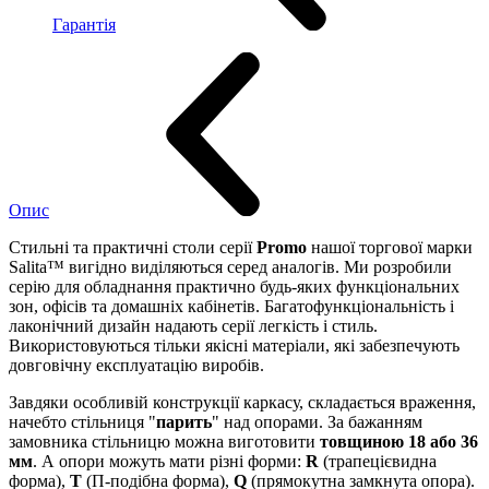
Гарантія
Опис
Стильні та практичні столи серії
Promo
нашої торгової марки
Salita™ вигідно виділяються серед аналогів. Ми розробили
серію для обладнання практично будь-яких функціональних
зон, офісів та домашніх кабінетів. Багатофункціональність і
лаконічний дизайн надають серії легкість і стиль.
Використовуються тільки якісні матеріали, які забезпечують
довговічну експлуатацію виробів.
Завдяки особливій конструкції каркасу, складається враження,
начебто стільниця "
парить
" над опорами. За бажанням
замовника стільницю можна виготовити
товщиною 18 або 36
мм
. А опори можуть мати різні форми:
R
(трапецієвидна
форма),
Т
(П-подібна форма),
Q
(прямокутна замкнута опора).