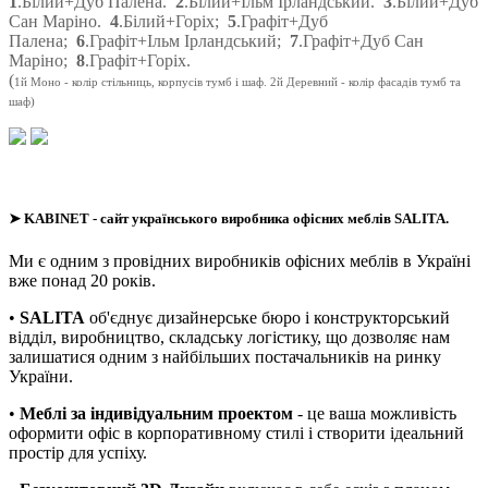
1
.Білий+Дуб Палена.
2
.Білий+Ільм Ірландський.
3
.Білий+Дуб
Сан Маріно.
4
.Білий+Горіх;
5
.Графіт+Дуб
Палена;
6
.Графіт+Ільм Ірландський;
7
.Графіт+Дуб Сан
Маріно;
8
.Графіт+Горіх.
(
1й Моно - колір стільниць, корпусів тумб і шаф. 2й Деревний - колір фасадів тумб та
шаф)
➤
KABINET
- сайт українського виробника офісних меблів SALITA.
Ми є одним з провідних виробників офісних меблів в Україні
вже понад 20 років.
•
SALITA
об'єднує дизайнерське бюро і конструкторський
відділ, виробництво, складську логістику, що дозволяє нам
залишатися одним з найбільших постачальників на ринку
України.
•
Меблі за індивідуальним проектом
- це ваша можливість
оформити офіс в корпоративному стилі і створити ідеальний
простір для успіху.