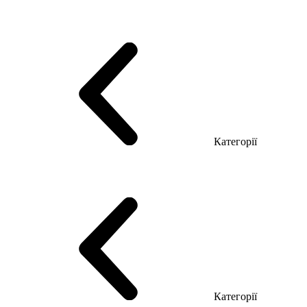
Серія Тріумф (ДСП)
Серія Гранд (МДФ)
Серія Гранд (ДСП)
Серія Софт (МДФ)
Серія Промо ТОП Менеджер
Еко Серія Co_d ТОП
Серія Моріон (МДФ + HPL)
Категорії
Столи керівника
Комп'ютерні столи
Столи Open space
Столи з брифінгом
Шпоновані столи LUX
На дерев'яних ніжках
Столи з еклектричним регулюванням висоти
Скляні столи
Категорії