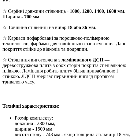
мм.
☆ Серійні довжини стільниць -
1000, 1200, 1400, 1600 мм
.
Ширина -
700 мм
.
☆ Товщина стільниці на вибір
18 або 36 мм
.
☆ Каркаси пофарбовані за порошково-полімерною
технологією, фарбами для зовнішнього застосування. Дане
покриття стійке до відколів та подряпин.
☆ Стільниця виготовлена з
ламінованого ДСП
—
деревостружкова плита з обох сторін покрита спеціальною
плівкою. Ламінація робить плиту більш привабливою і
стійкою. ЛДСП зберігає первинний вигляд протягом
тривалого часу.
Технічні характеристики:
Розмір комплекту:
довжина - 2800 мм,
ширина - 1500 мм,
висота столу - 743 мм - якщо товщина стільниці 18 мм,