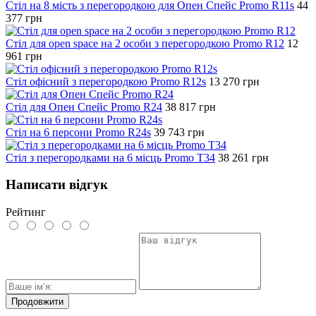
Стіл на 8 мість з перегородкою для Опен Спейс Promo R11s
44
377
грн
Стіл для open space на 2 особи з перегородкою Promo R12
12
961
грн
Стіл офісний з перегородкою Promo R12s
13 270
грн
Стіл для Опен Спейс Promo R24
38 817
грн
Стіл на 6 персони Promo R24s
39 743
грн
Стіл з перегородками на 6 місць Promo T34
38 261
грн
Написати відгук
Рейтинг
Продовжити