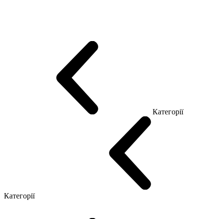
Еко Серія Co_d
Серія Промо Етно (Новинка!)
Серія Promo NEW
Серія Promo Т
Серія Promo Q
Серія Promo R
Promo Топ Менеджер (ЛДСП)
Промо Топ Менеджер T
Промо Топ Менеджер Q
Промо Топ Менеджер R
Столи для Open space
Офісні Столи Лофт
Серія Економ
Категорії
Reception
Simple
Категорії
Крісла керівника
Крісла з сіткою
Крісла персоналу
Офісні стільці
Конференц крісла
Геймерські крісла