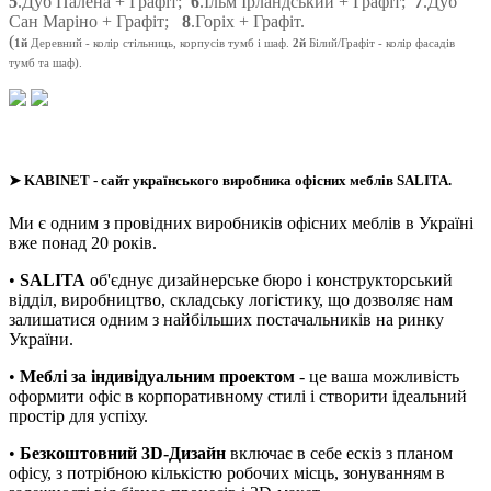
5
.Дуб Палена + Графіт;
6
.Ільм Ірландський + Графіт;
7
.Дуб
Сан Маріно + Графіт;
8
.Горіх + Графіт.
(
1й
Деревний
- колір стільниць, корпусів тумб і шаф.
2й
Білий/Графіт - колір фасадів
тумб та шаф).
➤
KABINET
- сайт українського виробника офісних меблів SALITA.
Ми є одним з провідних виробників офісних меблів в Україні
вже понад 20 років.
•
SALITA
об'єднує дизайнерське бюро і конструкторський
відділ, виробництво, складську логістику, що дозволяє нам
залишатися одним з найбільших постачальників на ринку
України.
•
Меблі за індивідуальним проектом
- це ваша можливість
оформити офіс в корпоративному стилі і створити ідеальний
простір для успіху.
•
Безкоштовний 3D-Дизайн
включає в себе ескіз з планом
офісу, з потрібною кількістю робочих місць, зонуванням в