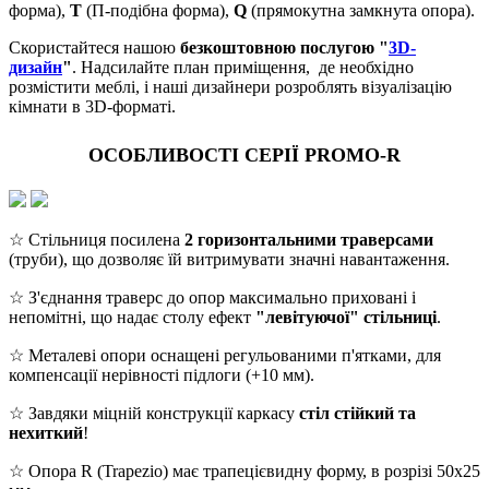
форма),
Т
(П-подібна форма),
Q
(прямокутна замкнута опора).
Скористайтеся нашою
безкоштовною послугою "
3D-
дизайн
"
. Надсилайте план приміщення, де необхідно
розмістити меблі, і наші дизайнери розроблять візуалізацію
кімнати в 3D-форматі.
ОСОБЛИВОСТІ СЕРІЇ PROMO-R
☆ Стільниця посилена
2 горизонтальними траверсами
(труби), що дозволяє їй витримувати значні навантаження.
☆ З'єднання траверс до опор максимально приховані і
непомітні, що надає столу ефект
"левітуючої" стільниці
.
☆ Металеві опори оснащені регульованими п'ятками, для
компенсації нерівності підлоги (+10 мм).
☆ Завдяки міцній конструкції каркасу
стіл стійкий та
нехиткий
!
☆ Опора R (Trapezio) має трапецієвидну форму, в розрізі 50х25