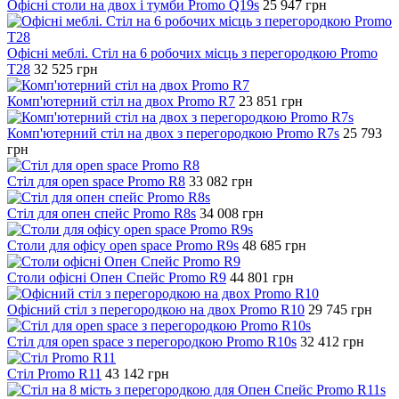
Офісні столи на двох і тумби Promo Q19s
25 947
грн
Офісні меблі. Стіл на 6 робочих місць з перегородкою Promo
T28
32 525
грн
Комп'ютерний стіл на двох Promo R7
23 851
грн
Комп'ютерний стіл на двох з перегородкою Promo R7s
25 793
грн
Стіл для open space Promo R8
33 082
грн
Стіл для опен спейс Promo R8s
34 008
грн
Столи для офісу open space Promo R9s
48 685
грн
Столи офісні Опен Спейс Promo R9
44 801
грн
Офісний стіл з перегородкою на двох Promo R10
29 745
грн
Стіл для open space з перегородкою Promo R10s
32 412
грн
Стіл Promo R11
43 142
грн