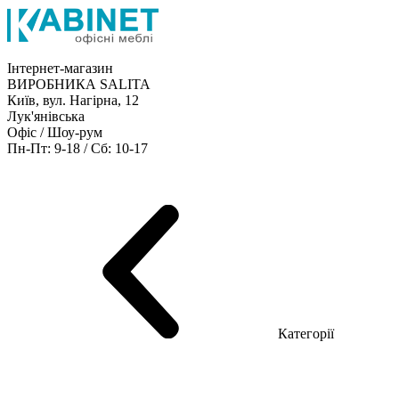
Інтернет-магазин
ВИРОБНИКА SALITA
Київ, вул. Нагірна, 12
Лук'янівська
Офіс / Шоу-рум
Пн-Пт: 9-18 / Сб: 10-17
Кабінети керівника
Офісні столи
Меблі для персоналу
Конференц столи
Рецепція
Офісні шафи
Крісла
Дивани
Металеві стелажі
Товари для офісу
Категорії
Шоу-рум меблів
Серія Рейс (ЛДСП+скло)
Серія Урбан (МДФ + HPL)
Серія Урбан Люкс (шпон)
Cерія Рейс Люкс (шпон)
Серія Статік (МДФ)
Серія Альянс
Серія Класік (МДФ)
Серія Еволюшен (МДФ/ДСП)