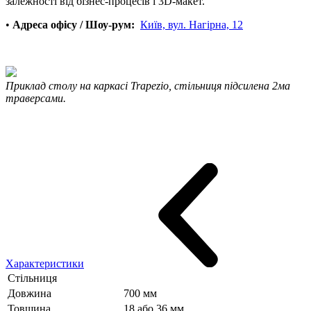
залежності від бізнес-процесів і 3D-макет.
•
Адреса офісу / Шоу-рум:
Київ, вул. Нагірна, 12
Приклад столу на каркасі Trapezio, стільниця підсилена 2ма
траверсами.
Характеристики
Стільниця
Довжина
700 мм
Товщина
18 або 36 мм