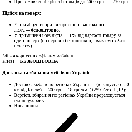
При замовленні крісел і стільців до 5000 грн.
250 грн.
—
Підйом на поверх:
У приміщення при використанні вантажного
ліфта
безкоштовно
.
—
У приміщення без ліфта
— 1%
від вартості товару, за
один поверх (на перший безкоштовно, вважаємо з 2-го
поверху).
Збірка корпусних офісних меблів в
Києві
БЕЗКОШТОВНА
.
—
Доставка та збирання меблів по Україні:
Доставка меблів по регіонах України
(в радіусі до 150
—
км від Києву)
00 грн + 18 грн/км. (+25% б/г с ПДВ);
— 6
Вартість збирання по регіонах України прораховується
індивідуально.
Нова пошта.