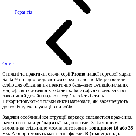
Гарантія
Опис
Стильні та практичні столи серії
Promo
нашої торгової марки
Salita™ вигідно виділяються серед аналогів. Ми розробили
серію для обладнання практично будь-яких функціональних
зон, офісів та домашніх кабінетів. Багатофункціональність і
лаконічний дизайн надають серії легкість і стиль.
Використовуються тільки якісні матеріали, які забезпечують
довговічну експлуатацію виробів.
Завдяки особливій конструкції каркасу, складається враження,
начебто стільниця "
парить
" над опорами. За бажанням
замовника стільницю можна виготовити
товщиною 18 або 36
мм
. А опори можуть мати різні форми:
R
(трапецієвидна