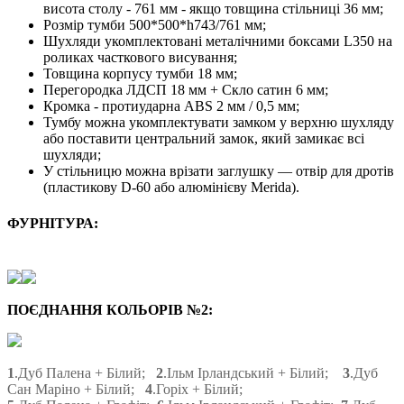
висота столу - 761 мм - якщо товщина стільниці 36 мм;
Розмір тумби 500*500*h743/761 мм;
Шухляди укомплектовані металічними боксами L350 на
роликах часткового висування;
Товщина корпусу тумби 18 мм;
Перегородка ЛДСП 18 мм + Скло сатин 6 мм;
Кромка - протиударна ABS 2 мм / 0,5 мм;
Тумбу можна укомплектувати замком у верхню шухляду
або поставити центральний замок, який замикає всі
шухляди;
У стільницю можна врізати заглушку — отвір для дротів
(пластикову D-60 або алюмінієву Merida).
ФУРНІТУРА:
ПОЄДНАННЯ КОЛЬОРІВ №2:
1
.Дуб Палена + Білий;
2
.Ільм Ірландський + Білий;
3
.Дуб
Сан Маріно + Білий;
4
.Горіх + Білий;