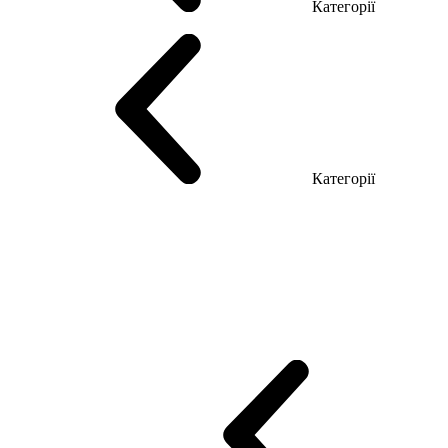
Категорії
Столи керівника
Комп'ютерні столи
Столи Open space
Столи з б
Категорії
Еко Серія Co_d
Серія Промо Етно (Новинка!)
Серія Promo NEW
Промо Топ Менеджер R
Столи для Open space
Офісні Столи Лоф
Reception
Simple