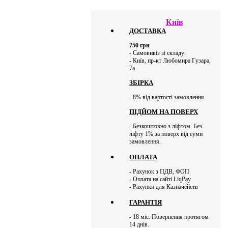
Київ
ДОСТАВКА
750
грн
- Самовивіз зі складу:
- Київ, пр-кт Любомира Гузара,
7а
ЗБІРКА
- 8% від вартості замовлення
ПІДЙОМ НА ПОВЕРХ
- Безкоштовно з ліфтом. Без
ліфту 1% за поверх від суми
замовлення.
ОПЛАТА
- Рахунок з ПДВ, ФОП
- Оплата на сайті LiqPay
- Рахунки для Казначейств
ГАРАНТІЯ
- 18 міс. Повернення протягом
14 днів.