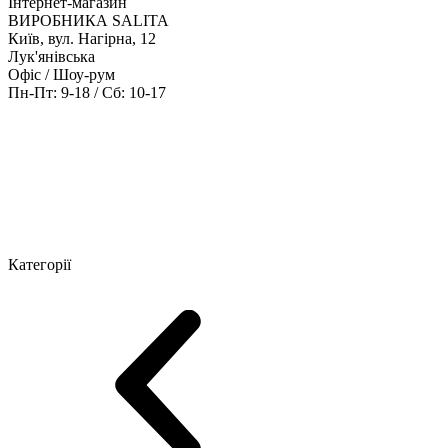
Інтернет-магазин
ВИРОБНИКА SALITA
Київ, вул. Нагірна, 12
Лук'янівська
Офіс / Шоу-рум
Пн-Пт: 9-18 / Сб: 10-17
Кабінети керівника
Офісні столи
Меблі для персоналу
Конференц
Категорії
Шоу-рум меблів
Серія Рейс (ЛДСП+скло)
Серія Урбан (МДФ + 
Серія Еволюшен (МДФ/ДСП)
Серія Тріумф (ДСП)
Серія Гранд 