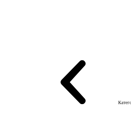
рифінгом
Шпоновані столи LUX
На дерев'яних ніжках
Столи з ек
Серія Promo Т
Серія Promo Q
Серія Promo R
Promo Топ Менеджер 
т
Серія Економ
Катего