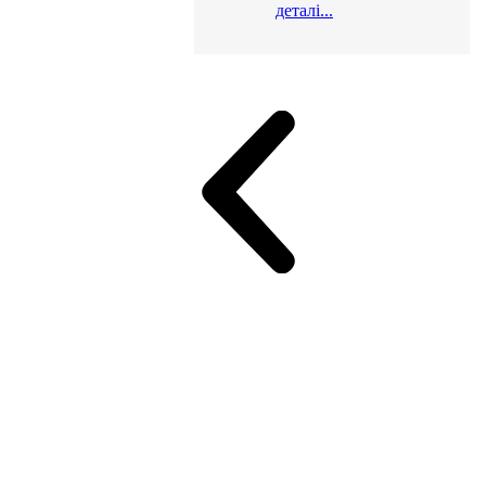
деталі...
и для офісу
ік (МДФ)
Серія Альянс
Серія Класік (МДФ)
неджер
Еко Серія Co_d ТОП
Серія Моріон (МДФ + HPL)