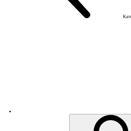
Кате
Крісла керівника
Крісла з сіткою
Крісла персоналу
Офісні стільці
Акустика приміщення
Металеві меблі
Металеві тумби