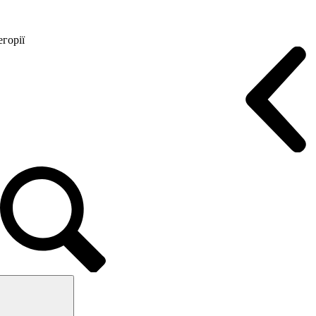
горії
Конференц крісла
Геймерські крісла