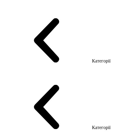
Серія Тріумф (ДСП)
Серія Гранд (МДФ)
Серія Гранд (ДСП)
Серія Софт (МДФ)
Серія Промо ТОП Менеджер
Еко Серія Co_d ТОП
Серія Моріон (МДФ + HPL)
Категорії
Столи керівника
Комп'ютерні столи
Столи Open space
Столи з брифінгом
Шпоновані столи LUX
На дерев'яних ніжках
Столи з еклектричним регулюванням висоти
Скляні столи
Категорії