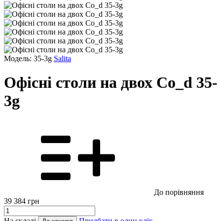
Модель: 35-3g
Salita
Офісні столи на двох Co_d 35-
3g
До порівняння
39 384
грн
На складі
Придбати в один клік