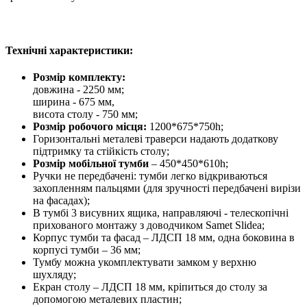
Технічні характеристики:
Розмір комплекту:
довжина - 2250 мм;
ширина - 675 мм,
висота столу - 750 мм;
Розмір робочого місця:
1200*675*750h;
Горизонтальні металеві траверси надають додаткову
підтримку та стійкість столу;
Розмір мобільної тумби
– 450*450*610h;
Ручки не передбачені: тумби легко відкриваються
захопленням пальцями (для зручності передбачені вирізи
на фасадах);
В тумбі 3 висувних ящика, направляючі - телескопічні
прихованого монтажу з доводчиком Samet Slidea;
Корпус тумби та фасад – ЛДСП 18 мм, одна боковина в
корпусі тумби – 36 мм;
Тумбу можна укомплектувати замком у верхню
шухляду;
Екран столу – ЛДСП 18 мм, кріпиться до столу за
допомогою металевих пластин;