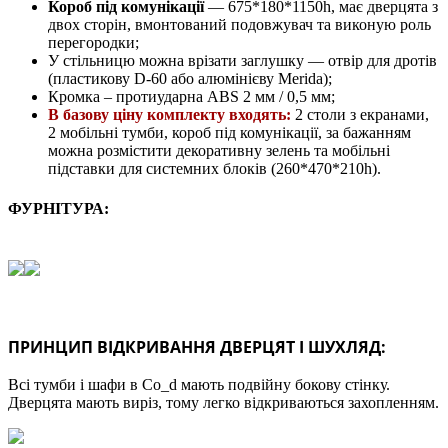
Короб під комунікації
— 675*180*1150h, має дверцята з
двох сторін, вмонтований подовжувач та виконую роль
перегородки;
У стільницю можна врізати заглушку — отвір для дротів
(пластикову D-60 або алюмінієву Merida);
Кромка – протиударна ABS 2 мм / 0,5 мм;
В базову ціну комплекту входять:
2 столи з екранами,
2 мобільні тумби, короб під комунікації, за бажанням
можна розмістити декоративну зелень та мобільні
підставки для системних блоків (260*470*210h).
ФУРНІТУРА:
ПРИНЦИП ВІДКРИВАННЯ ДВЕРЦЯТ І ШУХЛЯД:
Всі тумби і шафи в Co_d мають подвійну бокову стінку.
Дверцята мають виріз, тому легко відкриваються захопленням.