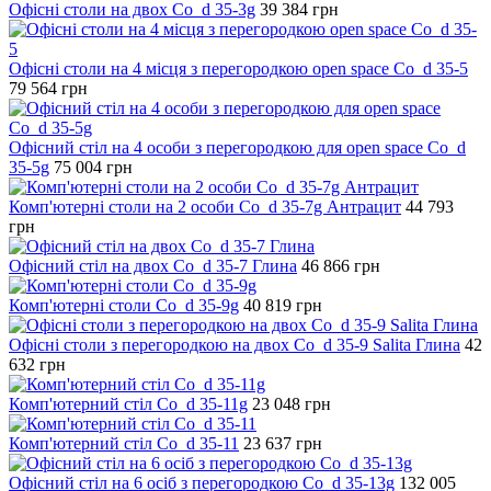
Офісні столи на двох Co_d 35-3g
39 384
грн
Офісні столи на 4 місця з перегородкою open space Co_d 35-5
79 564
грн
Офісний стіл на 4 особи з перегородкою для open space Co_d
35-5g
75 004
грн
Комп'ютерні столи на 2 особи Co_d 35-7g Антрацит
44 793
грн
Офісний стіл на двох Co_d 35-7 Глина
46 866
грн
Комп'ютерні столи Co_d 35-9g
40 819
грн
Офісні столи з перегородкою на двох Co_d 35-9 Salita Глина
42
632
грн
Комп'ютерний стіл Co_d 35-11g
23 048
грн
Комп'ютерний стіл Co_d 35-11
23 637
грн
Офісний стіл на 6 осіб з перегородкою Co_d 35-13g
132 005