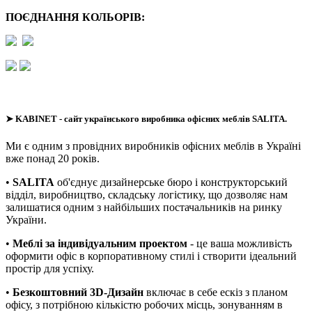
ПОЄДНАННЯ КОЛЬОРІВ:
➤
KABINET
- сайт українського виробника офісних меблів SALITA.
Ми є одним з провідних виробників офісних меблів в Україні
вже понад 20 років.
•
SALITA
об'єднує дизайнерське бюро і конструкторський
відділ, виробництво, складську логістику, що дозволяє нам
залишатися одним з найбільших постачальників на ринку
України.
•
Меблі за індивідуальним проектом
- це ваша можливість
оформити офіс в корпоративному стилі і створити ідеальний
простір для успіху.
•
Безкоштовний 3D-Дизайн
включає в себе ескіз з планом
офісу, з потрібною кількістю робочих місць, зонуванням в