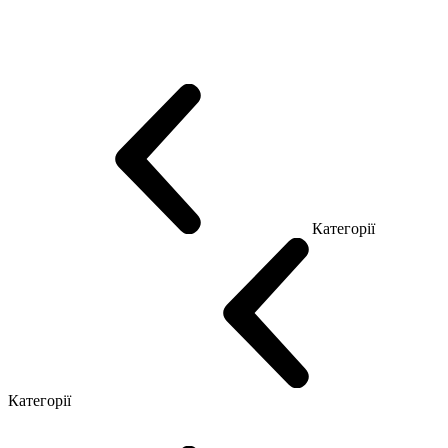
Еко Серія Co_d
Серія Промо Етно (Новинка!)
Серія Promo NEW
Серія Promo Т
Серія Promo Q
Серія Promo R
Promo Топ Менеджер (ЛДСП)
Промо Топ Менеджер T
Промо Топ Менеджер Q
Промо Топ Менеджер R
Столи для Open space
Офісні Столи Лофт
Серія Економ
Категорії
Reception
Simple
Категорії
Крісла керівника
Крісла з сіткою
Крісла персоналу
Офісні стільці
Конференц крісла
Геймерські крісла