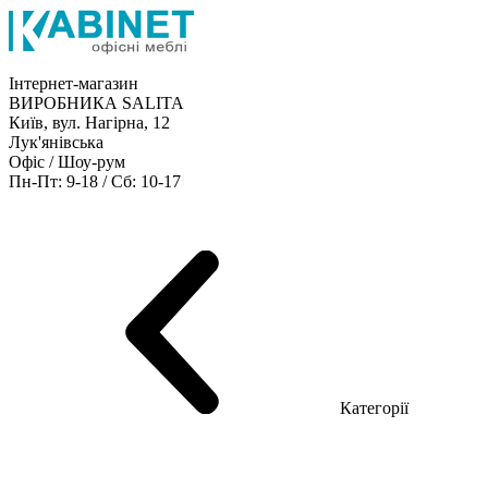
Інтернет-магазин
ВИРОБНИКА SALITA
Київ, вул. Нагірна, 12
Лук'янівська
Офіс / Шоу-рум
Пн-Пт: 9-18 / Сб: 10-17
Кабінети керівника
Офісні столи
Меблі для персоналу
Конференц столи
Рецепція
Офісні шафи
Крісла
Дивани
Металеві стелажі
Товари для офісу
Категорії
Шоу-рум меблів
Серія Рейс (ЛДСП+скло)
Серія Урбан (МДФ + HPL)
Серія Урбан Люкс (шпон)
Cерія Рейс Люкс (шпон)
Серія Статік (МДФ)
Серія Альянс
Серія Класік (МДФ)
Серія Еволюшен (МДФ/ДСП)