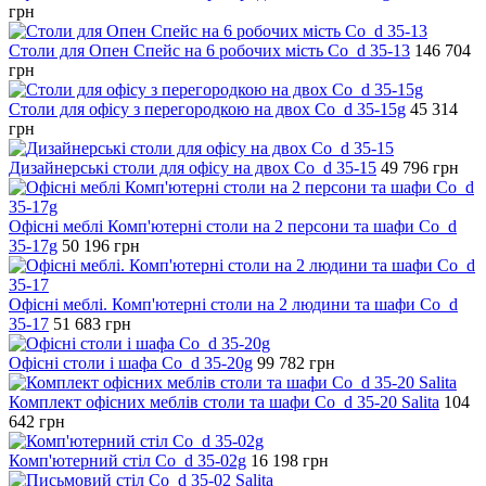
грн
Столи для Опен Спейс на 6 робочих мість Co_d 35-13
146 704
грн
Столи для офісу з перегородкою на двох Co_d 35-15g
45 314
грн
Дизайнерські столи для офісу на двох Co_d 35-15
49 796
грн
Офісні меблі Комп'ютерні столи на 2 персони та шафи Co_d
35-17g
50 196
грн
Офісні меблі. Комп'ютерні столи на 2 людини та шафи Co_d
35-17
51 683
грн
Офісні столи і шафа Co_d 35-20g
99 782
грн
Комплект офісних меблів столи та шафи Co_d 35-20 Salita
104
642
грн
Комп'ютерний стіл Co_d 35-02g
16 198
грн