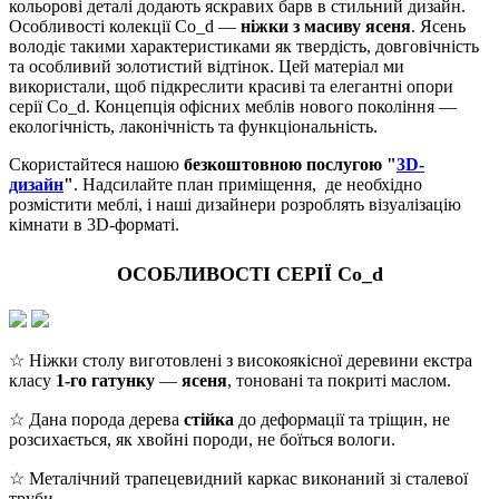
кольорові деталі додають яскравих барв в стильний дизайн.
Особливості колекції Co_d —
ніжки з масиву ясеня
. Ясень
володіє такими характеристиками як твердість, довговічність
та особливий золотистий відтінок. Цей матеріал ми
використали, щоб підкреслити красиві та елегантні опори
серії Co_d. Концепція офісних меблів нового покоління —
екологічність, лаконічність та функціональність.
Скористайтеся нашою
безкоштовною послугою "
3D-
дизайн
"
. Надсилайте план приміщення, де необхідно
розмістити меблі, і наші дизайнери розроблять візуалізацію
кімнати в 3D-форматі.
ОСОБЛИВОСТІ СЕРІЇ Co_d
☆ Ніжки столу виготовлені з високоякісної деревини екстра
класу
1-го гатунку
—
ясеня
, тоновані та покриті маслом.
☆ Дана порода дерева
стійка
до деформації та тріщин, не
розсихається, як хвойні породи, не боїться вологи.
☆ Металічний трапецевидний каркас виконаний зі сталевої
труби.