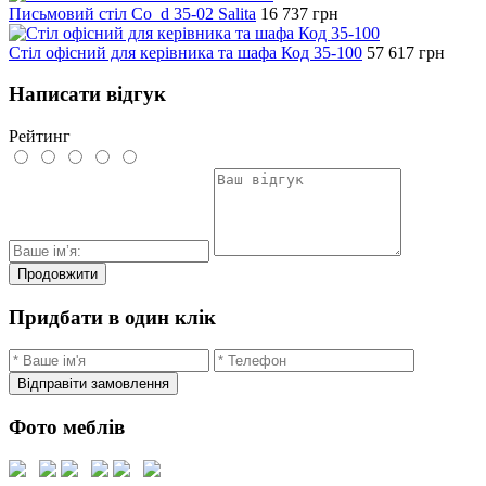
Письмовий стіл Co_d 35-02 Salita
16 737
грн
Стіл офісний для керівника та шафа Код 35-100
57 617
грн
Написати відгук
Рейтинг
Продовжити
Придбати в один клік
Відправіти замовлення
Фото меблів