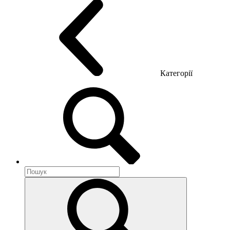
Категорії
Акустика приміщення
Металеві меблі
Металеві тумби