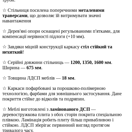
☆ Стільниця посилена поперечними
металевими
траверсами
, що дозволяє їй витримувати значні
навантаження
☆ Дерев'яні опори оснащені регульованими п'ятками, для
компенсації нерівності підлоги (+10 мм).
☆ Завдяки міцній конструкції каркасу
стіл стійкий та
нехиткий
!
☆ Серійні довжини стільниць —
1200, 1350, 1600 мм
.
Ширина —
675 мм
.
☆ Товщина ЛДСП меблів —
18 мм
.
☆ Каркаси пофарбовані за порошково-полімерною
технологією, фарбами для зовнішнього застосування. Дане
покриття стійке до відколів та подряпин.
☆ Меблі виготовлені з
ламінованого ДСП
—
деревостружкова плита з обох сторін покрита спеціальною
плівкою. Ламінація робить плиту більш привабливою і
стійкою. ЛДСП зберігає первинний вигляд протягом
тривалого часу.