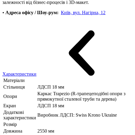
залежності від бізнес-процесів і 3D-макет.
•
Адреса офісу / Шоу-рум:
Київ, вул. Нагірна, 12
Характеристики
Матеріали
Стільниця
ЛДСП 18 мм
Каркас Trapezio (R-трапецеподібні опори з
Опори
прямокутної сталевої труби та дерева)
Екран
ЛДСП 18 мм
Додаткові
Виробник ЛДСП: Swiss Krono Ukraine
характеристики
Розмір
Довжина
2550 мм