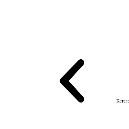
рифінгом
Шпоновані столи LUX
На дерев'яних ніжках
Столи з ек
Серія Promo Т
Серія Promo Q
Серія Promo R
Promo Топ Менеджер 
т
Серія Економ
Катего