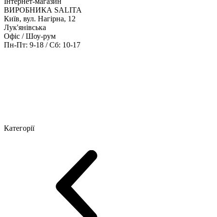
Інтернет-магазин
ВИРОБНИКА SALITA
Київ, вул. Нагірна, 12
Лук'янівська
Офіс / Шоу-рум
Пн-Пт: 9-18 / Сб: 10-17
Кабінети керівника
Офісні столи
Меблі для персоналу
Конференц
Категорії
Шоу-рум меблів
Серія Рейс (ЛДСП+скло)
Серія Урбан (МДФ + 
Серія Еволюшен (МДФ/ДСП)
Серія Тріумф (ДСП)
Серія Гранд 