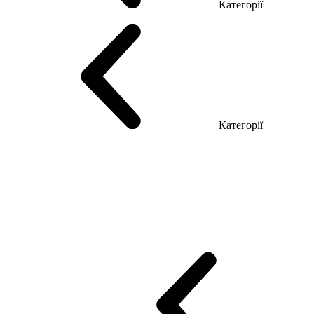
Категорії
Столи керівника
Комп'ютерні столи
Столи Open space
Столи з б
Категорії
Еко Серія Co_d
Серія Промо Етно (Новинка!)
Серія Promo NEW
Промо Топ Менеджер R
Столи для Open space
Офісні Столи Лоф
Reception
Simple