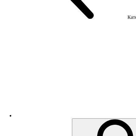
Кате
Крісла керівника
Крісла з сіткою
Крісла персоналу
Офісні стільці
Акустика приміщення
Металеві меблі
Металеві тумби