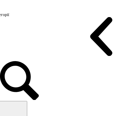
горії
Конференц крісла
Геймерські крісла