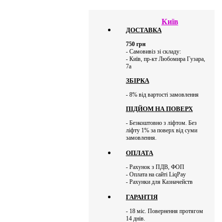
Київ
ДОСТАВКА
750
грн
- Самовивіз зі складу:
- Київ, пр-кт Любомира Гузара,
7а
ЗБІРКА
- 8% від вартості замовлення
ПІДЙОМ НА ПОВЕРХ
- Безкоштовно з ліфтом. Без
ліфту 1% за поверх від суми
замовлення.
ОПЛАТА
- Рахунок з ПДВ, ФОП
- Оплата на сайті LiqPay
- Рахунки для Казначейств
ГАРАНТІЯ
- 18 міс. Повернення протягом
14 днів.