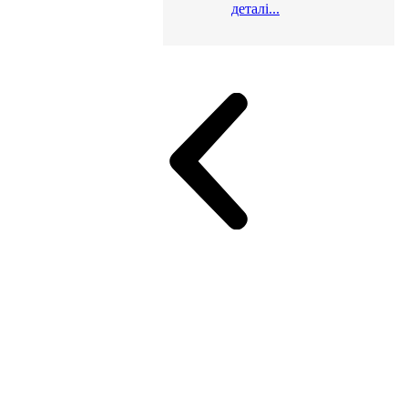
деталі...
и для офісу
ік (МДФ)
Серія Альянс
Серія Класік (МДФ)
неджер
Еко Серія Co_d ТОП
Серія Моріон (МДФ + HPL)