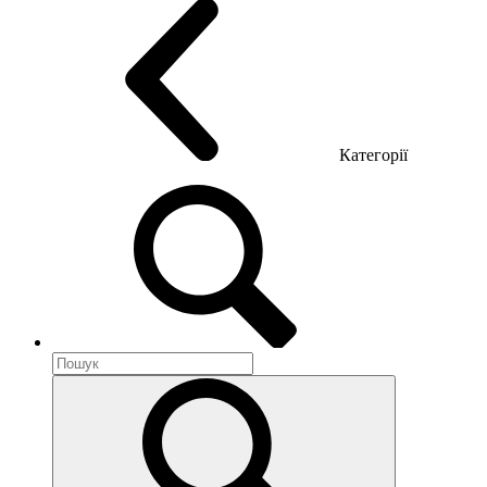
Категорії
Акустика приміщення
Металеві меблі
Металеві тумби