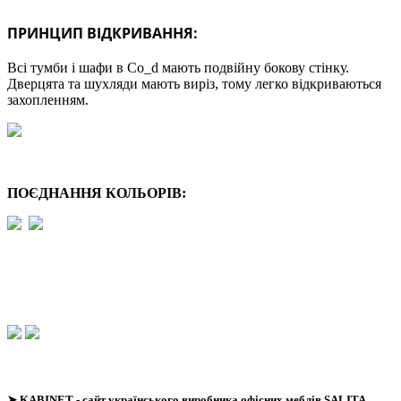
ПРИНЦИП ВІДКРИВАННЯ:
Всі тумби і шафи в Co_d мають подвійну бокову стінку.
Дверцята та шухляди мають виріз, тому легко відкриваються
захопленням.
ПОЄДНАННЯ КОЛЬОРІВ:
➤
KABINET
- сайт українського виробника офісних меблів SALITA.