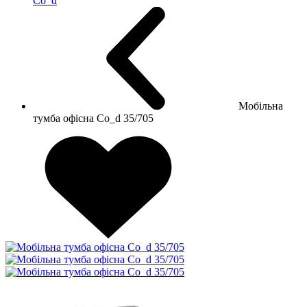
Co_d
Мобільна
тумба офісна Co_d 35/705