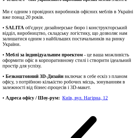
Ми є одним з провідних виробників офісних меблів в Україні
вже понад 20 років.
•
SALITA
об'єднує дизайнерське бюро і конструкторський
відділ, виробництво, складську логістику, що дозволяє нам
залишатися одним з найбільших постачальників на ринку
України.
•
Меблі за індивідуальним проектом
- це ваша можливість
оформити офіс в корпоративному стилі і створити ідеальний
простір для успіху.
•
Безкоштовний 3D-Дизайн
включає в себе ескіз з планом
офісу, з потрібною кількістю робочих місць, зонуванням в
залежності від бізнес-процесів і 3D-макет.
•
Адреса офісу / Шоу-рум:
Київ, вул. Нагірна, 12