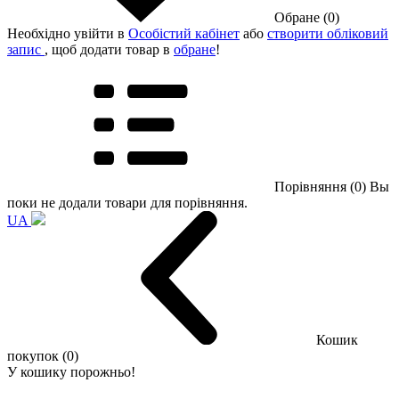
Обране (0)
Необхідно увійти в
Особістий кабінет
або
створити обліковий
запис
, щоб додати товар в
обране
!
Порівняння (0)
Вы
поки не додали товари для порівняння.
UA
Кошик
покупок (0)
У кошику порожньо!