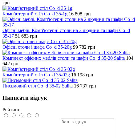
грн
Комп'ютерний стіл Co_d 35-1g
16 808
грн
Офісні меблі. Комп'ютерні столи на 2 людини та шафи Co_d
35-17
51 683
грн
Офісні столи і шафа Co_d 35-20g
99 782
грн
Комплект офісних меблів столи та шафи Co_d 35-20 Salita
104
642
грн
Комп'ютерний стіл Co_d 35-02g
16 198
грн
Письмовий стіл Co_d 35-02 Salita
16 737
грн
Написати відгук
Рейтинг