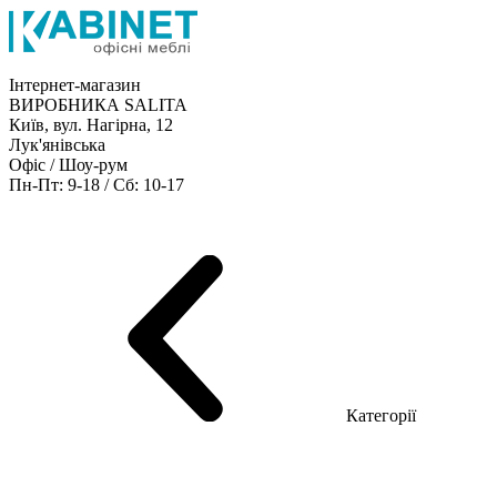
Інтернет-магазин
ВИРОБНИКА SALITA
Київ, вул. Нагірна, 12
Лук'янівська
Офіс / Шоу-рум
Пн-Пт: 9-18 / Сб: 10-17
Кабінети керівника
Офісні столи
Меблі для персоналу
Конференц столи
Рецепція
Офісні шафи
Крісла
Дивани
Металеві стелажі
Товари для офісу
Категорії
Шоу-рум меблів
Серія Рейс (ЛДСП+скло)
Серія Урбан (МДФ + HPL)
Серія Урбан Люкс (шпон)
Cерія Рейс Люкс (шпон)
Серія Статік (МДФ)
Серія Альянс
Серія Класік (МДФ)
Серія Еволюшен (МДФ/ДСП)