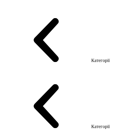
Серія Тріумф (ДСП)
Серія Гранд (МДФ)
Серія Гранд (ДСП)
Серія Софт (МДФ)
Серія Промо ТОП Менеджер
Еко Серія Co_d ТОП
Серія Моріон (МДФ + HPL)
Категорії
Столи керівника
Комп'ютерні столи
Столи Open space
Столи з брифінгом
Шпоновані столи LUX
На дерев'яних ніжках
Столи з еклектричним регулюванням висоти
Скляні столи
Категорії