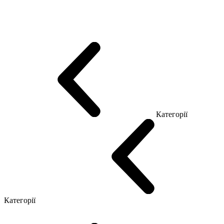
Еко Серія Co_d
Серія Промо Етно (Новинка!)
Серія Promo NEW
Серія Promo Т
Серія Promo Q
Серія Promo R
Promo Топ Менеджер (ЛДСП)
Промо Топ Менеджер T
Промо Топ Менеджер Q
Промо Топ Менеджер R
Столи для Open space
Офісні Столи Лофт
Серія Економ
Категорії
Reception
Simple
Категорії
Крісла керівника
Крісла з сіткою
Крісла персоналу
Офісні стільці
Конференц крісла
Геймерські крісла