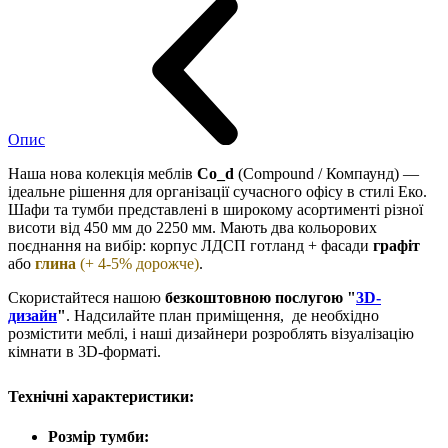
Опис
Наша нова колекція меблів
Co_d
(Compound / Компаунд) —
ідеальне рішення для організації сучасного офісу в стилі Еко.
Шафи та тумби представлені в широкому асортименті різної
висоти від 450 мм до 2250 мм. Мають два кольорових
поєднання на вибір: корпус ЛДСП готланд + фасади
графіт
або
глина
(+ 4-5% дорожче)
.
Скористайтеся нашою
безкоштовною послугою "
3D-
дизайн
"
. Надсилайте план приміщення, де необхідно
розмістити меблі, і наші дизайнери розроблять візуалізацію
кімнати в 3D-форматі.
Технічні характеристики:
Розмір тумби: