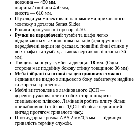
довжина — 450 мм,
ширина / глибина 450 мм,
висота — 610 мм.
Шухляди укомплектовані напрямними прихованого
монтажу з дотягом Samet Slidea.
Ролики прогумовані прозорі d-50.
Ручки не передбачені:
тумби та шафи легко
відкриваються захопленням пальців (для зручності
передбачені вирізи на фасадах, подвійні бічні стінки у
всіх шафах та тумбах, а також вертикальні планки 36
мм).
Товщина корпусу тумби та дверцят
18 мм
. (Одна
сторона має подвійну бокову стінку товщиною 36 мм).
Меблі зібрані на основі ексцентрикових стяжок:
з'єднання не видно з лицьового боку, забезпечує надійне
та жорстке кріплення.
Меблі виготовлена з ламінованого ДСП —
деревостружкова плита з обох сторін покрита
спеціальною плівкою. Ламінація робить плиту більш
привабливою і стійкою. ЛДСП зберігає первинний
вигляд протягом тривалого часу.
Протиударна кромка ABS 2 мм/0,5 мм — підвищує
тривалість терміну служби.