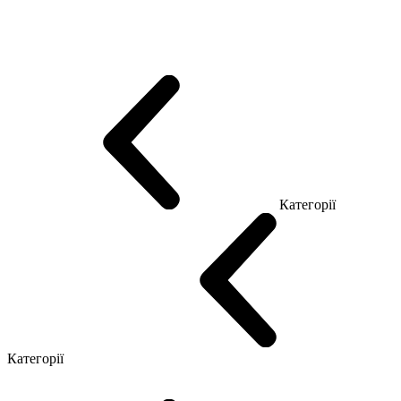
Еко Серія Co_d
Серія Промо Етно (Новинка!)
Серія Promo NEW
Серія Promo Т
Серія Promo Q
Серія Promo R
Promo Топ Менеджер (ЛДСП)
Промо Топ Менеджер T
Промо Топ Менеджер Q
Промо Топ Менеджер R
Столи для Open space
Офісні Столи Лофт
Серія Економ
Категорії
Reception
Simple
Категорії
Крісла керівника
Крісла з сіткою
Крісла персоналу
Офісні стільці
Конференц крісла
Геймерські крісла