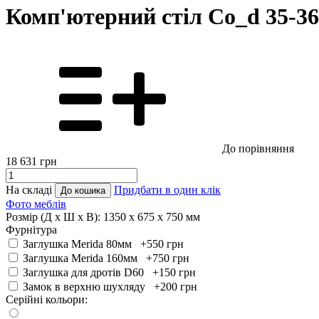
Комп'ютерний стіл Co_d 35-36
До порівняння
18 631
грн
На складі
Придбати в один клік
До кошика
Фото меблів
Розмір (Д x Ш x В):
1350 x 675 x 750 мм
Фурнітура
Заглушка Merida 80мм +550
грн
Заглушка Merida 160мм +750
грн
Заглушка для дротів D60 +150
грн
Замок в верхню шухляду +200
грн
Серійні кольори: