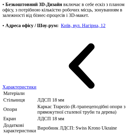
•
Безкоштовний 3D-Дизайн
включає в себе ескіз з планом
офісу, з потрібною кількістю робочих місць, зонуванням в
залежності від бізнес-процесів і 3D-макет.
•
Адреса офісу / Шоу-рум:
Київ, вул. Нагірна, 12
Характеристики
Матеріали
Стільниця
ЛДСП 18 мм
Каркас Trapezio (R-трапецеподібні опори з
Опори
прямокутної сталевої труби та дерева)
Екран
ЛДСП 18 мм
Додаткові
Виробник ЛДСП: Swiss Krono Ukraine
характеристики