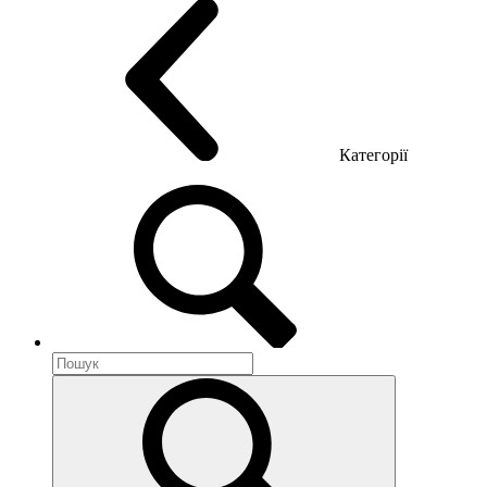
Категорії
Акустика приміщення
Металеві меблі
Металеві тумби