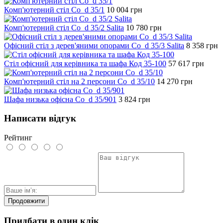
Комп'ютерний стіл Co_d 35/1
10 004
грн
Комп'ютерний стіл Co_d 35/2 Salita
10 780
грн
Офісний стіл з дерев'яними опорами Co_d 35/3 Salita
8 358
грн
Стіл офісний для керівника та шафа Код 35-100
57 617
грн
Комп'ютерний стіл на 2 персони Co_d 35/10
14 270
грн
Шафа низька офісна Co_d 35/901
3 824
грн
Написати відгук
Рейтинг
Продовжити
Придбати в один клік