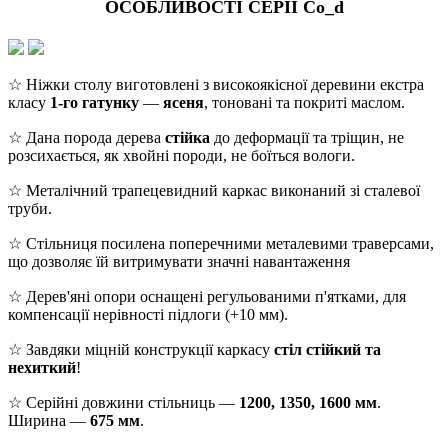
ОСОБЛИВОСТІ СЕРІЇ Co_d
☆ Ніжки столу виготовлені з високоякісної деревини екстра
класу
1-го гатунку
—
ясеня
, тоновані та покриті маслом.
☆ Дана порода дерева
стійка
до деформації та тріщин, не
розсихається, як хвойні породи, не боїться вологи.
☆ Металічний трапецевидний каркас виконаний зі сталевої
труби.
☆ Стільниця посилена поперечними металевими траверсами,
що дозволяє їй витримувати значні навантаження
☆ Дерев'яні опори оснащені регульованими п'ятками, для
компенсації нерівності підлоги (+10 мм).
☆ Завдяки міцній конструкції каркасу
стіл стійкий та
нехиткий
!
☆ Серійні довжини стільниць —
1200, 1350, 1600 мм
.
Ширина —
675 мм
.