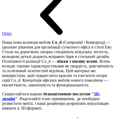
Опис
Наша нова колекція меблів
Co_d
(Compound / Компаунд) —
ідеальне рішення для організації сучасного офісу в стилі Еко.
Столи на дерев'яних опорах створюють візуальну легкість,
кольорові деталі додають яскравих барв в стильний дизайн.
Особливості колекції Co_d —
ніжки з масиву ясеня
. Ясень
володіє такими характеристиками як твердість, довговічність
та особливий золотистий відтінок. Цей матеріал ми
використали, щоб підкреслити красиві та елегантні опори
серії Co_d. Концепція офісних меблів нового покоління —
екологічність, лаконічність та функціональність.
Скористайтеся нашою
безкоштовною послугою "
3D-
дизайн
"
. Надсилайте план приміщення, де необхідно
розмістити меблі, і наші дизайнери розроблять візуалізацію
кімнати в 3D-форматі.