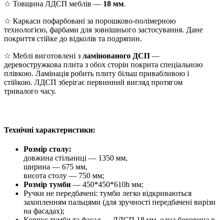
☆ Товщина ЛДСП меблів —
18 мм
.
☆ Каркаси пофарбовані за порошково-полімерною
технологією, фарбами для зовнішнього застосування. Дане
покриття стійке до відколів та подряпин.
☆ Меблі виготовлені з
ламінованого ДСП
—
деревостружкова плита з обох сторін покрита спеціальною
плівкою. Ламінація робить плиту більш привабливою і
стійкою. ЛДСП зберігає первинний вигляд протягом
тривалого часу.
Технічні характеристики:
Розмір столу:
довжина стільниці — 1350 мм,
ширина — 675 мм,
висота столу — 750 мм;
Розмір тумби
— 450*450*610h мм;
Ручки не передбачені: тумби легко відкриваються
захопленням пальцями (для зручності передбачені вирізи
на фасадах);
Корпус тумби та фасад — ЛДСП 18 мм, одна боковина в