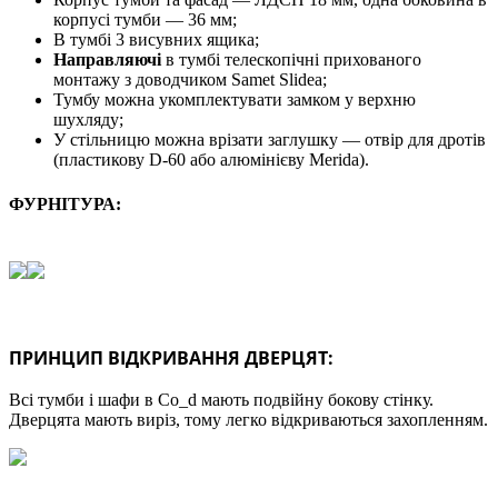
корпусі тумби — 36 мм;
В тумбі 3 висувних ящика;
Направляючі
в тумбі телескопічні прихованого
монтажу з доводчиком Samet Slidea;
Тумбу можна укомплектувати замком у верхню
шухляду;
У стільницю можна врізати заглушку — отвір для дротів
(пластикову D-60 або алюмінієву Merida).
ФУРНІТУРА:
ПРИНЦИП ВІДКРИВАННЯ ДВЕРЦЯТ:
Всі тумби і шафи в Co_d мають подвійну бокову стінку.
Дверцята мають виріз, тому легко відкриваються захопленням.