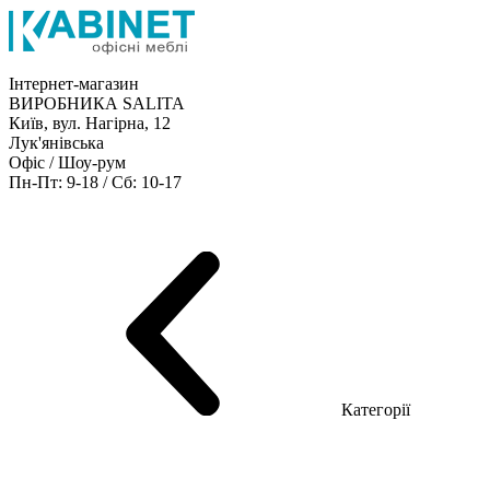
Інтернет-магазин
ВИРОБНИКА SALITA
Київ, вул. Нагірна, 12
Лук'янівська
Офіс / Шоу-рум
Пн-Пт: 9-18 / Сб: 10-17
Кабінети керівника
Офісні столи
Меблі для персоналу
Конференц столи
Рецепція
Офісні шафи
Крісла
Дивани
Металеві стелажі
Товари для офісу
Категорії
Шоу-рум меблів
Серія Рейс (ЛДСП+скло)
Серія Урбан (МДФ + HPL)
Серія Урбан Люкс (шпон)
Cерія Рейс Люкс (шпон)
Серія Статік (МДФ)
Серія Альянс
Серія Класік (МДФ)
Серія Еволюшен (МДФ/ДСП)