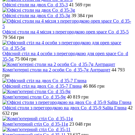
Офісні столи на двох Co_d 35-3
41 569
грн
Офісні столи на двох Co_d 35-3g
39 384
грн
Офісні столи на 4 місця з перегородкою open space Co_d 35-5
79 564
грн
Офісний стіл на 4 особи з перегородкою для open space Co_d
35-5g
75 004
грн
Комп'ютерні столи на 2 особи Co_d 35-7g Антрацит
44 793
грн
Офісний стіл на двох Co_d 35-7 Глина
46 866
грн
Комп'ютерні столи Co_d 35-9g
40 819
грн
Офісні столи з перегородкою на двох Co_d 35-9 Salita Глина
42
632
грн
Комп'ютерний стіл Co_d 35-11g
23 048
грн
Комп'ютерний стіл Co_d 35-11
23 637
грн