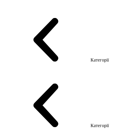
Серія Тріумф (ДСП)
Серія Гранд (МДФ)
Серія Гранд (ДСП)
Серія Софт (МДФ)
Серія Промо ТОП Менеджер
Еко Серія Co_d ТОП
Серія Моріон (МДФ + HPL)
Категорії
Столи керівника
Комп'ютерні столи
Столи Open space
Столи з брифінгом
Шпоновані столи LUX
На дерев'яних ніжках
Столи з еклектричним регулюванням висоти
Скляні столи
Категорії