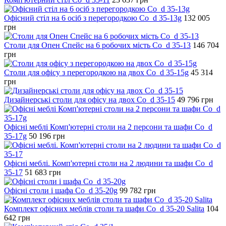
Офісний стіл на 6 осіб з перегородкою Co_d 35-13g
132 005
грн
Столи для Опен Спейс на 6 робочих мість Co_d 35-13
146 704
грн
Столи для офісу з перегородкою на двох Co_d 35-15g
45 314
грн
Дизайнерські столи для офісу на двох Co_d 35-15
49 796
грн
Офісні меблі Комп'ютерні столи на 2 персони та шафи Co_d
35-17g
50 196
грн
Офісні меблі. Комп'ютерні столи на 2 людини та шафи Co_d
35-17
51 683
грн
Офісні столи і шафа Co_d 35-20g
99 782
грн
Комплект офісних меблів столи та шафи Co_d 35-20 Salita
104
642
грн