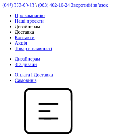
(044) 333-60-13
\
(063) 402-10-24
Зворотній зв’язок
АКЦІЯ 20 %
Про компанію
Наші проекти
Дизайнерам
Доставка
Контакти
Акція
Товар в наявності
Дизайнерам
3D-дизайн
Оплата і Доставка
Самовивіз