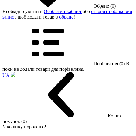
Обране (0)
Необхідно увійти в
Особістий кабінет
або
створити обліковий
запис
, щоб додати товар в
обране
!
Порівняння (0)
Вы
поки не додали товари для порівняння.
UA
Кошик
покупок (0)
У кошику порожньо!