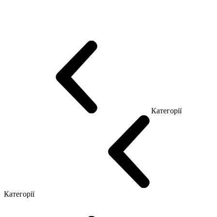
Еко Серія Co_d
Серія Промо Етно (Новинка!)
Серія Promo NEW
Серія Promo Т
Серія Promo Q
Серія Promo R
Promo Топ Менеджер (ЛДСП)
Промо Топ Менеджер T
Промо Топ Менеджер Q
Промо Топ Менеджер R
Столи для Open space
Офісні Столи Лофт
Серія Економ
Категорії
Reception
Simple
Категорії
Крісла керівника
Крісла з сіткою
Крісла персоналу
Офісні стільці
Конференц крісла
Геймерські крісла