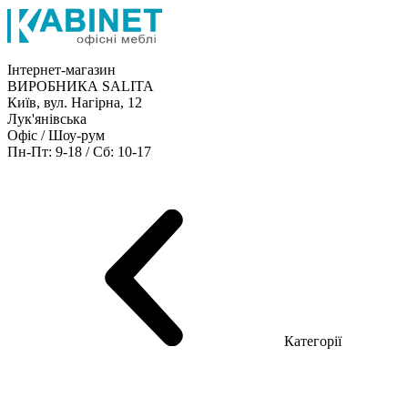
Інтернет-магазин
ВИРОБНИКА SALITA
Київ, вул. Нагірна, 12
Лук'янівська
Офіс / Шоу-рум
Пн-Пт: 9-18 / Сб: 10-17
Кабінети керівника
Офісні столи
Меблі для персоналу
Конференц столи
Рецепція
Офісні шафи
Крісла
Дивани
Металеві стелажі
Товари для офісу
Категорії
Шоу-рум меблів
Серія Рейс (ЛДСП+скло)
Серія Урбан (МДФ + HPL)
Серія Урбан Люкс (шпон)
Cерія Рейс Люкс (шпон)
Серія Статік (МДФ)
Серія Альянс
Серія Класік (МДФ)
Серія Еволюшен (МДФ/ДСП)