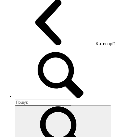
Категорії
Акустика приміщення
Металеві меблі
Металеві тумби