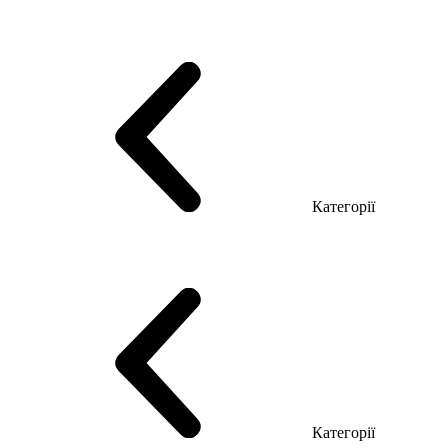
Серія Тріумф (ДСП)
Серія Гранд (МДФ)
Серія Гранд (ДСП)
Серія Софт (МДФ)
Серія Промо ТОП Менеджер
Еко Серія Co_d ТОП
Серія Моріон (МДФ + HPL)
Категорії
Столи керівника
Комп'ютерні столи
Столи Open space
Столи з брифінгом
Шпоновані столи LUX
На дерев'яних ніжках
Столи з еклектричним регулюванням висоти
Скляні столи
Категорії