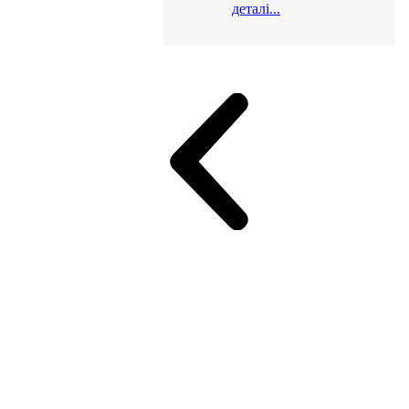
деталі...
и для офісу
ік (МДФ)
Серія Альянс
Серія Класік (МДФ)
неджер
Еко Серія Co_d ТОП
Серія Моріон (МДФ + HPL)