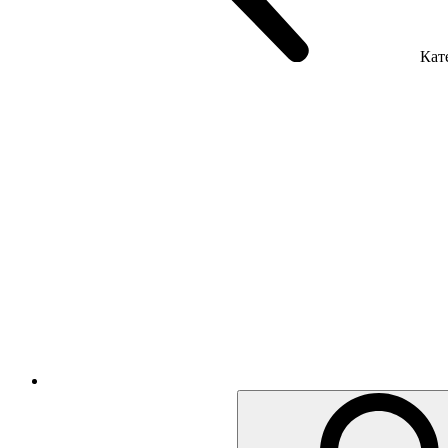
Кате
Крісла керівника
Крісла з сіткою
Крісла персоналу
Офісні стільці
Акустика приміщення
Металеві меблі
Металеві тумби