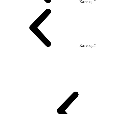
Категорії
Столи керівника
Комп'ютерні столи
Столи Open space
Столи з б
Категорії
Еко Серія Co_d
Серія Промо Етно (Новинка!)
Серія Promo NEW
Промо Топ Менеджер R
Столи для Open space
Офісні Столи Лоф
Reception
Simple