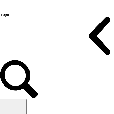
горії
Конференц крісла
Геймерські крісла