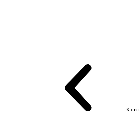
рифінгом
Шпоновані столи LUX
На дерев'яних ніжках
Столи з ек
Серія Promo Т
Серія Promo Q
Серія Promo R
Promo Топ Менеджер 
т
Серія Економ
Катего