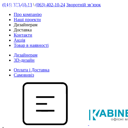
(044) 333-60-13
\
(063) 402-10-24
Зворотній зв’язок
АКЦІЯ 20 %
Про компанію
Наші проекти
Дизайнерам
Доставка
Контакти
Акція
Товар в наявності
Дизайнерам
3D-дизайн
Оплата і Доставка
Самовивіз