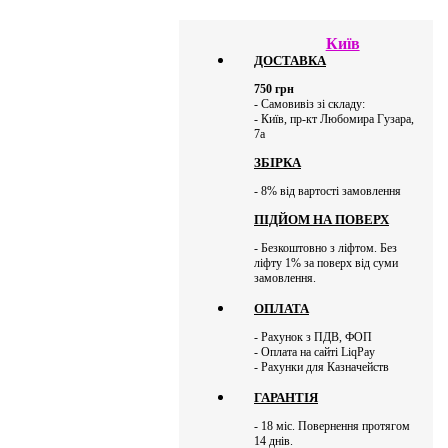
Київ
ДОСТАВКА
750
грн
- Самовивіз зі складу:
- Київ, пр-кт Любомира Гузара,
7а
ЗБІРКА
- 8% від вартості замовлення
ПІДЙОМ НА ПОВЕРХ
- Безкоштовно з ліфтом. Без
ліфту 1% за поверх від суми
замовлення.
ОПЛАТА
- Рахунок з ПДВ, ФОП
- Оплата на сайті LiqPay
- Рахунки для Казначейств
ГАРАНТІЯ
- 18 міс. Повернення протягом
14 днів.