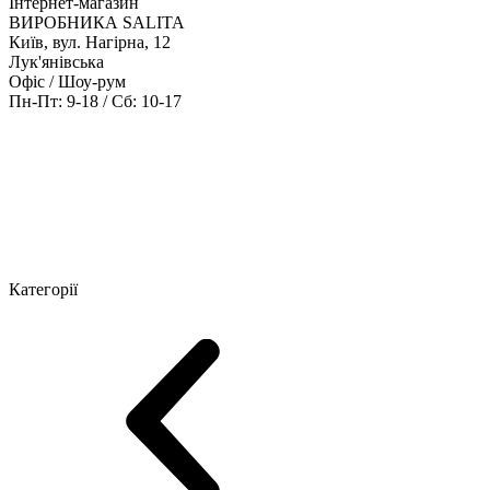
Інтернет-магазин
ВИРОБНИКА SALITA
Київ, вул. Нагірна, 12
Лук'янівська
Офіс / Шоу-рум
Пн-Пт: 9-18 / Сб: 10-17
Кабінети керівника
Офісні столи
Меблі для персоналу
Конференц
Категорії
Шоу-рум меблів
Серія Рейс (ЛДСП+скло)
Серія Урбан (МДФ + 
Серія Еволюшен (МДФ/ДСП)
Серія Тріумф (ДСП)
Серія Гранд 