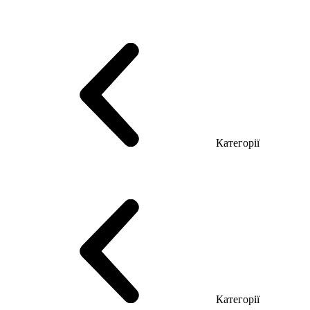
Серія Тріумф (ДСП)
Серія Гранд (МДФ)
Серія Гранд (ДСП)
Серія Софт (МДФ)
Серія Промо ТОП Менеджер
Еко Серія Co_d ТОП
Серія Моріон (МДФ + HPL)
Категорії
Столи керівника
Комп'ютерні столи
Столи Open space
Столи з брифінгом
Шпоновані столи LUX
На дерев'яних ніжках
Столи з еклектричним регулюванням висоти
Скляні столи
Категорії