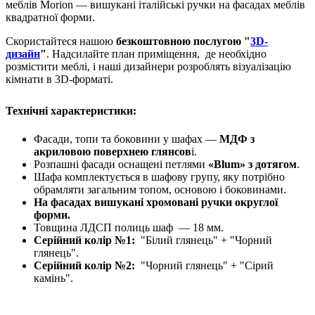
меблів Morion — вишукані італійські ручки на фасадах меблів
квадратної форми.
Скористайтеся нашою
безкоштовною послугою "
3D-
дизайн
"
. Надсилайте план приміщення, де необхідно
розмістити меблі, і наші дизайнери розроблять візуалізацію
кімнати в 3D-форматі.
Технічні характеристики:
Фасади, топи та боковини у шафах —
МДФ з
акриловою поверхнею глянсов
і.
Розпашні фасади оснащені петлями
«Blum» з дотягом
.
Шафа комплектується в шафову групу, яку потрібно
обрамляти загальним топом, основою і боковинами.
На фасадах вишукані хромовані ручки округлої
форми.
Товщина ЛДСП полиць шаф — 18 мм.
Серійний колір №1:
"Білий глянець" + "Чорний
глянець".
Серійний колір №2:
"Чорний глянець" + "Сірий
камінь".