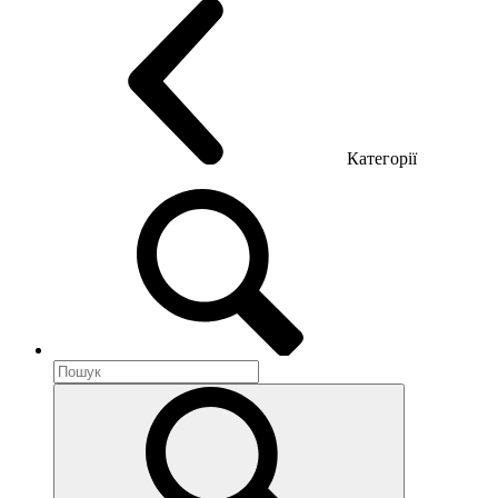
Категорії
Акустика приміщення
Металеві меблі
Металеві тумби