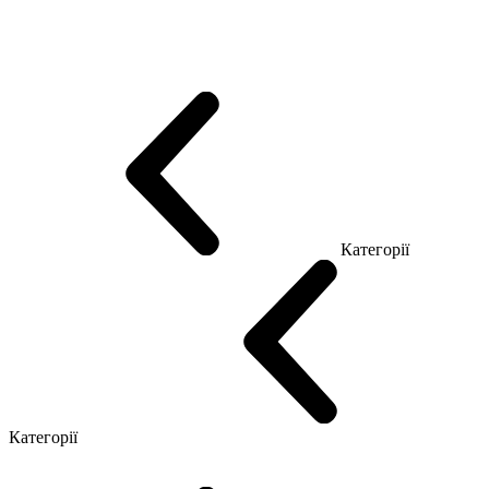
Еко Серія Co_d
Серія Промо Етно (Новинка!)
Серія Promo NEW
Серія Promo Т
Серія Promo Q
Серія Promo R
Promo Топ Менеджер (ЛДСП)
Промо Топ Менеджер T
Промо Топ Менеджер Q
Промо Топ Менеджер R
Столи для Open space
Офісні Столи Лофт
Серія Економ
Категорії
Reception
Simple
Категорії
Крісла керівника
Крісла з сіткою
Крісла персоналу
Офісні стільці
Конференц крісла
Геймерські крісла