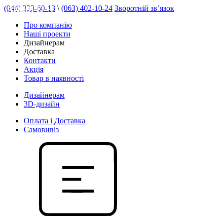
(044) 333-60-13
\
(063) 402-10-24
Зворотній зв’язок
АКЦІЯ 15 %
Про компанію
Наші проекти
Дизайнерам
Доставка
Контакти
Акція
Товар в наявності
Дизайнерам
3D-дизайн
Оплата і Доставка
Самовивіз