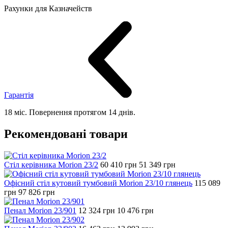
Рахунки для Казначейств
Гарантія
18 міс. Повернення протягом 14 днів.
Рекомендовані товари
Стіл керівника Morion 23/2
60 410
грн
51 349
грн
Офісний стіл кутовий тумбовий Morion 23/10 глянець
115 089
грн
97 826
грн
Пенал Morion 23/901
12 324
грн
10 476
грн