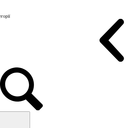
горії
Конференц крісла
Геймерські крісла