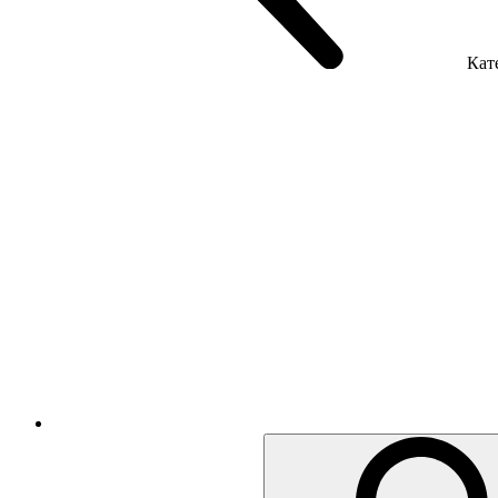
Кате
Крісла керівника
Крісла з сіткою
Крісла персоналу
Офісні стільці
Акустика приміщення
Металеві меблі
Металеві тумби