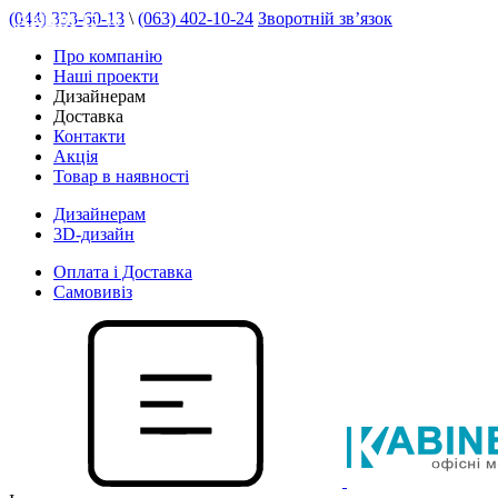
(044) 333-60-13
\
(063) 402-10-24
Зворотній зв’язок
АКЦІЯ 15 %
Про компанію
Наші проекти
Дизайнерам
Доставка
Контакти
Акція
Товар в наявності
Дизайнерам
3D-дизайн
Оплата і Доставка
Самовивіз