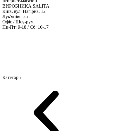
Інтернет-магазин
ВИРОБНИКА SALITA
Київ, вул. Нагірна, 12
Лук'янівська
Офіс / Шоу-рум
Пн-Пт: 9-18 / Сб: 10-17
Кабінети керівника
Офісні столи
Меблі для персоналу
Конференц
Категорії
Шоу-рум меблів
Серія Рейс (ЛДСП+скло)
Серія Урбан (МДФ + 
Серія Еволюшен (МДФ/ДСП)
Серія Тріумф (ДСП)
Серія Гранд 