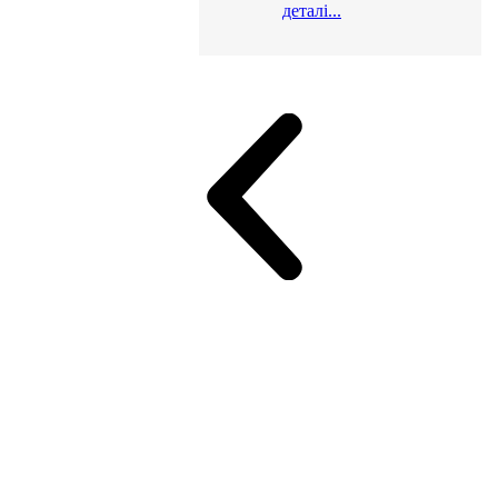
деталі...
и для офісу
ік (МДФ)
Серія Альянс
Серія Класік (МДФ)
неджер
Еко Серія Co_d ТОП
Серія Моріон (МДФ + HPL)