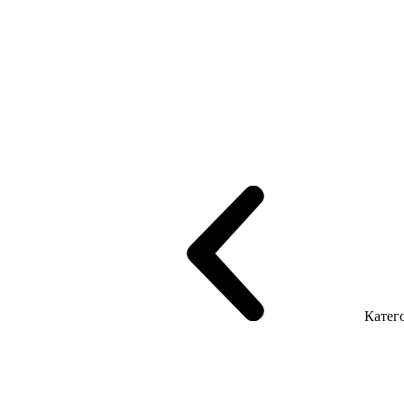
рифінгом
Шпоновані столи LUX
На дерев'яних ніжках
Столи з ек
Серія Promo Т
Серія Promo Q
Серія Promo R
Promo Топ Менеджер 
т
Серія Економ
Катего