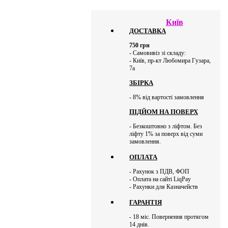
Київ
ДОСТАВКА
750
грн
- Самовивіз зі складу:
- Київ, пр-кт Любомира Гузара,
7а
ЗБІРКА
- 8% від вартості замовлення
ПІДЙОМ НА ПОВЕРХ
- Безкоштовно з ліфтом. Без
ліфту 1% за поверх від суми
замовлення.
ОПЛАТА
- Рахунок з ПДВ, ФОП
- Оплата на сайті LiqPay
- Рахунки для Казначейств
ГАРАНТІЯ
- 18 міс. Повернення протягом
14 днів.