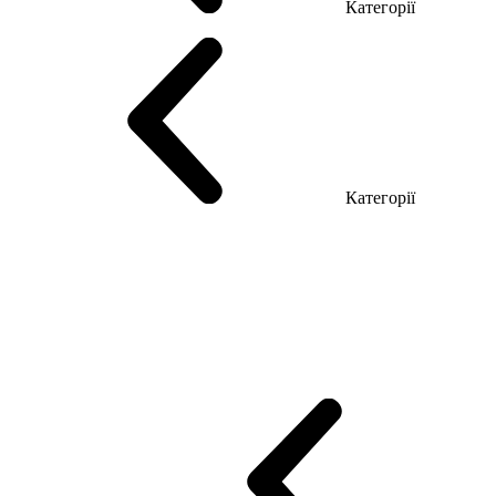
Категорії
Столи керівника
Комп'ютерні столи
Столи Open space
Столи з б
Категорії
Еко Серія Co_d
Серія Промо Етно (Новинка!)
Серія Promo NEW
Промо Топ Менеджер R
Столи для Open space
Офісні Столи Лоф
Reception
Simple