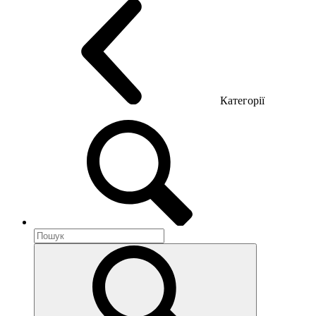
Категорії
Акустика приміщення
Металеві меблі
Металеві тумби