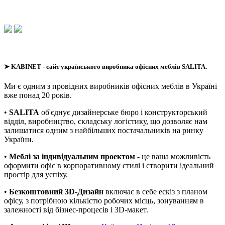
➤
KABINET
- сайт українського виробника офісних меблів SALITA.
Ми є одним з провідних виробників офісних меблів в Україні
вже понад 20 років.
•
SALITA
об'єднує дизайнерське бюро і конструкторський
відділ, виробництво, складську логістику, що дозволяє нам
залишатися одним з найбільших постачальників на ринку
України.
•
Меблі за індивідуальним проектом
- це ваша можливість
оформити офіс в корпоративному стилі і створити ідеальний
простір для успіху.
•
Безкоштовний 3D-Дизайн
включає в себе ескіз з планом
офісу, з потрібною кількістю робочих місць, зонуванням в
залежності від бізнес-процесів і 3D-макет.