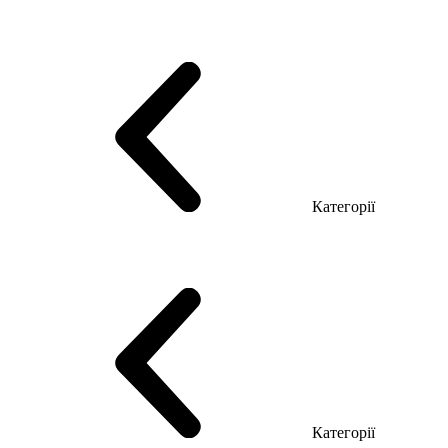
Серія Тріумф (ДСП)
Серія Гранд (МДФ)
Серія Гранд (ДСП)
Серія Софт (МДФ)
Серія Промо ТОП Менеджер
Еко Серія Co_d ТОП
Серія Моріон (МДФ + HPL)
Категорії
Столи керівника
Комп'ютерні столи
Столи Open space
Столи з брифінгом
Шпоновані столи LUX
На дерев'яних ніжках
Столи з еклектричним регулюванням висоти
Скляні столи
Категорії