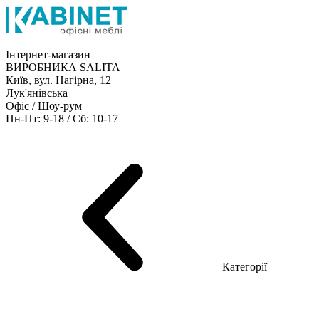
Інтернет-магазин
ВИРОБНИКА SALITA
Київ, вул. Нагірна, 12
Лук'янівська
Офіс / Шоу-рум
Пн-Пт: 9-18 / Сб: 10-17
Кабінети керівника
Офісні столи
Меблі для персоналу
Конференц столи
Рецепція
Офісні шафи
Крісла
Дивани
Металеві стелажі
Товари для офісу
Категорії
Шоу-рум меблів
Серія Рейс (ЛДСП+скло)
Серія Урбан (МДФ + HPL)
Серія Урбан Люкс (шпон)
Cерія Рейс Люкс (шпон)
Серія Статік (МДФ)
Серія Альянс
Серія Класік (МДФ)
Серія Еволюшен (МДФ/ДСП)