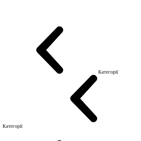
Еко Серія Co_d
Серія Промо Етно (Новинка!)
Серія Promo NEW
Серія Promo Т
Серія Promo Q
Серія Promo R
Promo Топ Менеджер (ЛДСП)
Промо Топ Менеджер T
Промо Топ Менеджер Q
Промо Топ Менеджер R
Столи для Open space
Офісні Столи Лофт
Серія Економ
Категорії
Reception
Simple
Категорії
Крісла керівника
Крісла з сіткою
Крісла персоналу
Офісні стільці
Конференц крісла
Геймерські крісла