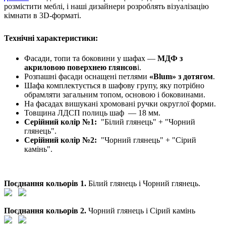
розмістити меблі, і наші дизайнери розроблять візуалізацію
кімнати в 3D-форматі.
Технічні характеристики:
Фасади, топи та боковини у шафах —
МДФ з
акриловою поверхнею глянсов
і.
Розпашні фасади оснащені петлями
«Blum» з дотягом
.
Шафа комплектується в шафову групу, яку потрібно
обрамляти загальним топом, основою і боковинами.
На фасадах вишукані хромовані ручки округлої форми.
Товщина ЛДСП полиць шаф — 18 мм.
Серійний колір №1:
"Білий глянець" + "Чорний
глянець".
Серійний колір №2:
"Чорний глянець" + "Сірий
камінь".
Поєднання кольорів 1.
Білий глянець і Чорний глянець.
Поєднання кольорів 2.
Чорний глянець і Сірий камінь