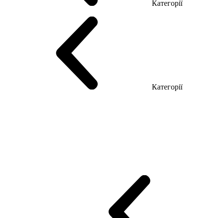
Категорії
Столи керівника
Комп'ютерні столи
Столи Open space
Столи з б
Категорії
Еко Серія Co_d
Серія Промо Етно (Новинка!)
Серія Promo NEW
Промо Топ Менеджер R
Столи для Open space
Офісні Столи Лоф
Reception
Simple