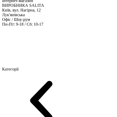
Інтернет-магазин
ВИРОБНИКА SALITA
Київ, вул. Нагірна, 12
Лук'янівська
Офіс / Шоу-рум
Пн-Пт: 9-18 / Сб: 10-17
Кабінети керівника
Офісні столи
Меблі для персоналу
Конференц
Категорії
Шоу-рум меблів
Серія Рейс (ЛДСП+скло)
Серія Урбан (МДФ + 
Серія Еволюшен (МДФ/ДСП)
Серія Тріумф (ДСП)
Серія Гранд 