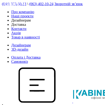
(044) 333-60-13
\
(063) 402-10-24
Зворотній зв’язок
АКЦІЯ 15 %
Про компанію
Наші проекти
Дизайнерам
Доставка
Контакти
Акція
Товар в наявності
Дизайнерам
3D-дизайн
Оплата і Доставка
Самовивіз