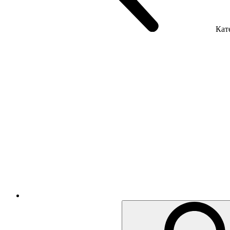
Кате
Крісла керівника
Крісла з сіткою
Крісла персоналу
Офісні стільці
Акустика приміщення
Металеві меблі
Металеві тумби