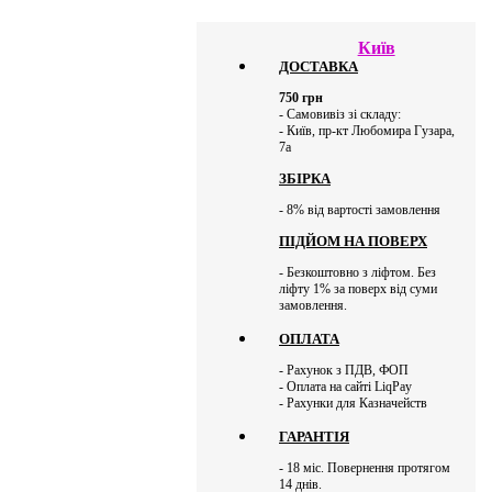
Київ
ДОСТАВКА
750
грн
- Самовивіз зі складу:
- Київ, пр-кт Любомира Гузара,
7а
ЗБІРКА
- 8% від вартості замовлення
ПІДЙОМ НА ПОВЕРХ
- Безкоштовно з ліфтом. Без
ліфту 1% за поверх від суми
замовлення.
ОПЛАТА
- Рахунок з ПДВ, ФОП
- Оплата на сайті LiqPay
- Рахунки для Казначейств
ГАРАНТІЯ
- 18 міс. Повернення протягом
14 днів.