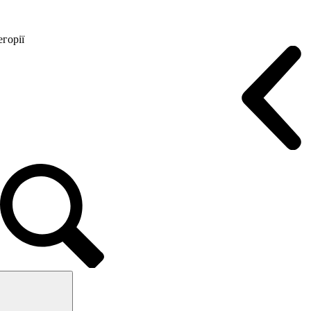
горії
Конференц крісла
Геймерські крісла