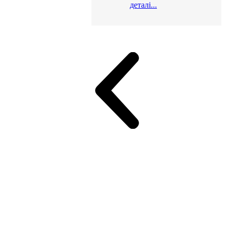
деталі...
и для офісу
ік (МДФ)
Серія Альянс
Серія Класік (МДФ)
неджер
Еко Серія Co_d ТОП
Серія Моріон (МДФ + HPL)