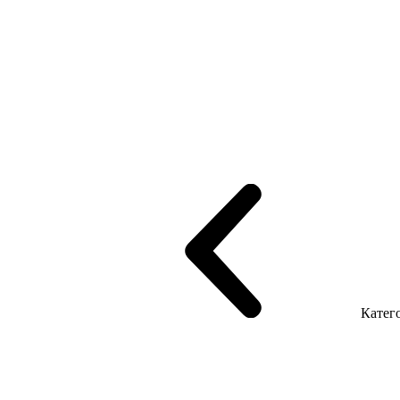
рифінгом
Шпоновані столи LUX
На дерев'яних ніжках
Столи з ек
Серія Promo Т
Серія Promo Q
Серія Promo R
Promo Топ Менеджер 
т
Серія Економ
Катего