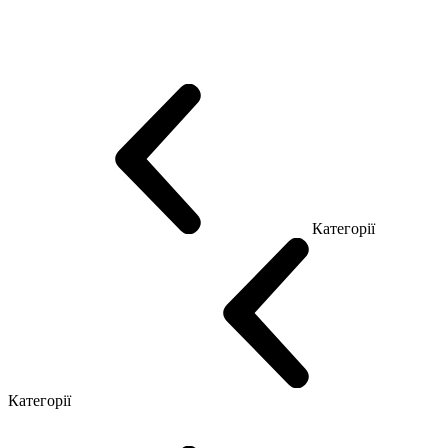
Еко Серія Co_d
Серія Промо Етно (Новинка!)
Серія Promo NEW
Серія Promo Т
Серія Promo Q
Серія Promo R
Promo Топ Менеджер (ЛДСП)
Промо Топ Менеджер T
Промо Топ Менеджер Q
Промо Топ Менеджер R
Столи для Open space
Офісні Столи Лофт
Серія Економ
Категорії
Reception
Simple
Категорії
Крісла керівника
Крісла з сіткою
Крісла персоналу
Офісні стільці
Конференц крісла
Геймерські крісла