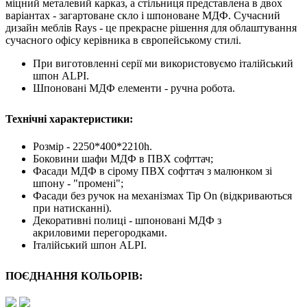
міцний металевий карказ, а стільниця представлена в двох
варіантах - загартоване скло і шпоноване МДФ. Сучасний
дизайн меблів Rays - це прекрасне рішення для облаштування
сучасного офісу керівника в європейському стилі.
При виготовленні серії ми використовуємо італійський
шпон ALPI.
Шпоновані МДФ елементи - ручна робота.
Технічні характеристики:
Розмір - 2250*400*2210h.
Боковини шафи МДФ в ПВХ софттач;
Фасади МДФ в сірому ПВХ софттач з малюнком зі
шпону - "промені";
Фасади без ручок на механізмах Tip On (відкриваються
при натисканні).
Декоративні полиці - шпоновані МДФ з
акриловими перегородками.
Італійський шпон ALPI.
ПОЄДНАННЯ КОЛЬОРІВ: