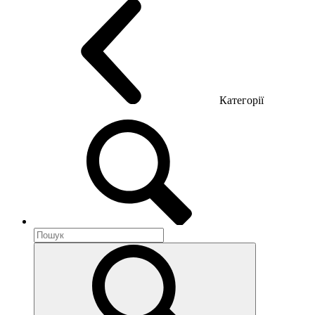
Категорії
Акустика приміщення
Металеві меблі
Металеві тумби