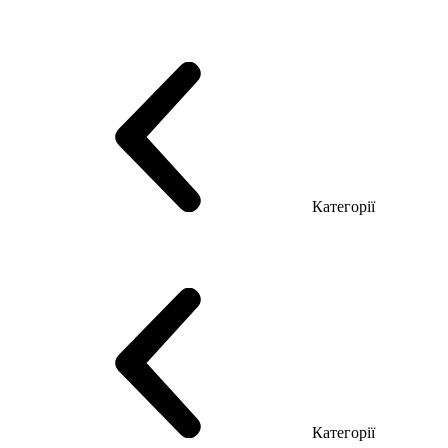
Серія Тріумф (ДСП)
Серія Гранд (МДФ)
Серія Гранд (ДСП)
Серія Софт (МДФ)
Серія Промо ТОП Менеджер
Еко Серія Co_d ТОП
Серія Моріон (МДФ + HPL)
Категорії
Столи керівника
Комп'ютерні столи
Столи Open space
Столи з брифінгом
Шпоновані столи LUX
На дерев'яних ніжках
Столи з еклектричним регулюванням висоти
Скляні столи
Категорії