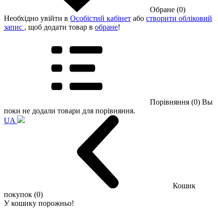
Обране (0)
Необхідно увійти в
Особістий кабінет
або
створити обліковий
запис
, щоб додати товар в
обране
!
Порівняння (0)
Вы
поки не додали товари для порівняння.
UA
Кошик
покупок (0)
У кошику порожньо!