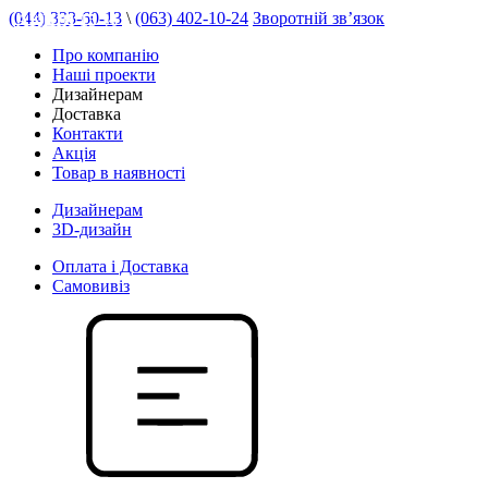
(044) 333-60-13
\
(063) 402-10-24
Зворотній зв’язок
АКЦІЯ 15 %
Про компанію
Наші проекти
Дизайнерам
Доставка
Контакти
Акція
Товар в наявності
Дизайнерам
3D-дизайн
Оплата і Доставка
Самовивіз