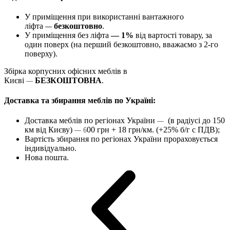
У приміщення при використанні вантажного
ліфта
безкоштовно
.
—
У приміщення без ліфта
— 1%
від вартості товару, за
один поверх (на перший безкоштовно, вважаємо з 2-го
поверху).
Збірка корпусних офісних меблів в
Києві
БЕЗКОШТОВНА
.
—
Доставка та збирання меблів по Україні:
Доставка меблів по регіонах України
(в радіусі до 150
—
км від Києву)
00 грн + 18 грн/км. (+25% б/г с ПДВ);
— 6
Вартість збирання по регіонах України прораховується
індивідуально.
Нова пошта.