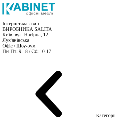
Інтернет-магазин
ВИРОБНИКА SALITA
Київ, вул. Нагірна, 12
Лук'янівська
Офіс / Шоу-рум
Пн-Пт: 9-18 / Сб: 10-17
Кабінети керівника
Офісні столи
Меблі для персоналу
Конференц столи
Рецепція
Офісні шафи
Крісла
Дивани
Металеві стелажі
Товари для офісу
Категорії
Шоу-рум меблів
Серія Рейс (ЛДСП+скло)
Серія Урбан (МДФ + HPL)
Серія Урбан Люкс (шпон)
Cерія Рейс Люкс (шпон)
Серія Статік (МДФ)
Серія Альянс
Серія Класік (МДФ)
Серія Еволюшен (МДФ/ДСП)