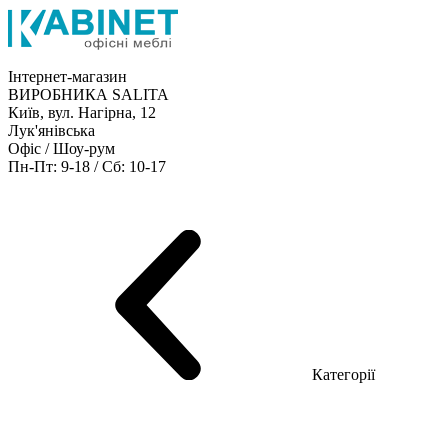
Інтернет-магазин
ВИРОБНИКА SALITA
Київ, вул. Нагірна, 12
Лук'янівська
Офіс / Шоу-рум
Пн-Пт: 9-18 / Сб: 10-17
Кабінети керівника
Офісні столи
Меблі для персоналу
Конференц столи
Рецепція
Офісні шафи
Крісла
Дивани
Металеві стелажі
Товари для офісу
Категорії
Шоу-рум меблів
Серія Рейс (ЛДСП+скло)
Серія Урбан (МДФ + HPL)
Серія Урбан Люкс (шпон)
Cерія Рейс Люкс (шпон)
Серія Статік (МДФ)
Серія Альянс
Серія Класік (МДФ)
Серія Еволюшен (МДФ/ДСП)