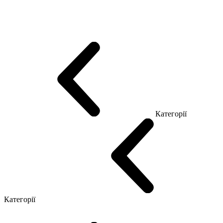
Еко Серія Co_d
Серія Промо Етно (Новинка!)
Серія Promo NEW
Серія Promo Т
Серія Promo Q
Серія Promo R
Promo Топ Менеджер (ЛДСП)
Промо Топ Менеджер T
Промо Топ Менеджер Q
Промо Топ Менеджер R
Столи для Open space
Офісні Столи Лофт
Серія Економ
Категорії
Reception
Simple
Категорії
Крісла керівника
Крісла з сіткою
Крісла персоналу
Офісні стільці
Конференц крісла
Геймерські крісла