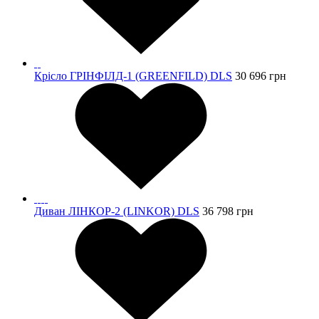
Крісло ГРІНФІЛД-1 (GREENFILD) DLS
30 696
грн
Диван ЛІНКОР-2 (LINKOR) DLS
36 798
грн