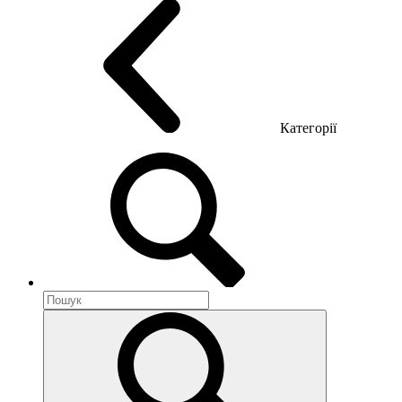
Категорії
Акустика приміщення
Металеві меблі
Металеві тумби