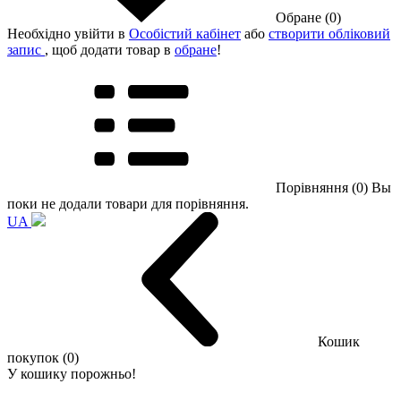
Обране (0)
Необхідно увійти в
Особістий кабінет
або
створити обліковий
запис
, щоб додати товар в
обране
!
Порівняння (0)
Вы
поки не додали товари для порівняння.
UA
Кошик
покупок (0)
У кошику порожньо!