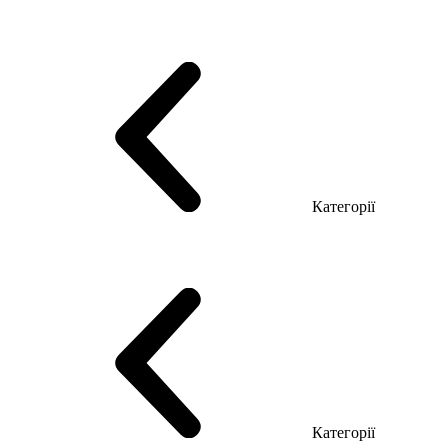
Серія Тріумф (ДСП)
Серія Гранд (МДФ)
Серія Гранд (ДСП)
Серія Софт (МДФ)
Серія Промо ТОП Менеджер
Еко Серія Co_d ТОП
Серія Моріон (МДФ + HPL)
Категорії
Столи керівника
Комп'ютерні столи
Столи Open space
Столи з брифінгом
Шпоновані столи LUX
На дерев'яних ніжках
Столи з еклектричним регулюванням висоти
Скляні столи
Категорії