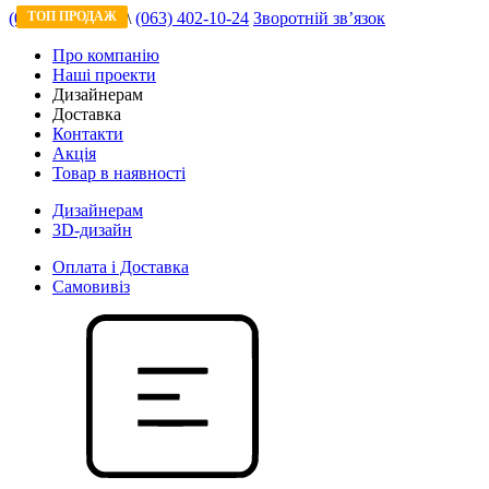
(044) 333-60-13
ТОП ПРОДАЖ
ТОП ПРОДАЖ
\
(063) 402-10-24
Зворотній зв’язок
АКЦІЯ 65 %
Про компанію
Наші проекти
Дизайнерам
Доставка
Контакти
Акція
Товар в наявності
Дизайнерам
3D-дизайн
Оплата і Доставка
Самовивіз