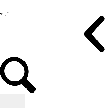
горії
Конференц крісла
Геймерські крісла