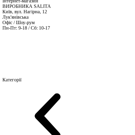
Інтернет-магазин
ВИРОБНИКА SALITA
Київ, вул. Нагірна, 12
Лук'янівська
Офіс / Шоу-рум
Пн-Пт: 9-18 / Сб: 10-17
Кабінети керівника
Офісні столи
Меблі для персоналу
Конференц
Категорії
Шоу-рум меблів
Серія Рейс (ЛДСП+скло)
Серія Урбан (МДФ + 
Серія Еволюшен (МДФ/ДСП)
Серія Тріумф (ДСП)
Серія Гранд 