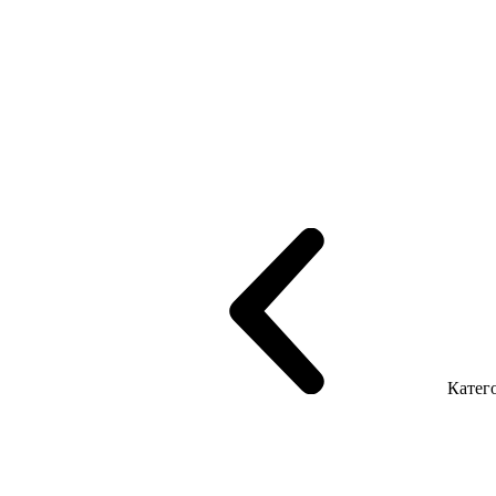
рифінгом
Шпоновані столи LUX
На дерев'яних ніжках
Столи з ек
Серія Promo Т
Серія Promo Q
Серія Promo R
Promo Топ Менеджер 
т
Серія Економ
Катего