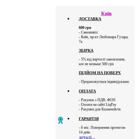
Київ
ДОСТАВКА
600
грн
- Самовивіз:
- Київ, пр-кт Любомира Гузара,
7а
ЗБІРКА
- 5% від вартості замовлення,
але не меньше 500 грн
ПІДЙОМ НА ПОВЕРХ
- Прораховується індивідуально
ОПЛАТА
- Рахунок з ПДВ, ФОП
- Оплата на сайті LiqPay
- Рахунки для Казначейств
ГАРАНТІЯ
- 6 міс. Повернення протягом
14 днів.
деталі...