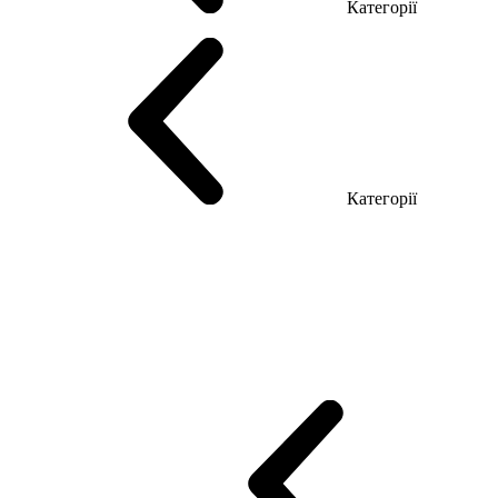
Категорії
Столи керівника
Комп'ютерні столи
Столи Open space
Столи з б
Категорії
Еко Серія Co_d
Серія Промо Етно (Новинка!)
Серія Promo NEW
Промо Топ Менеджер R
Столи для Open space
Офісні Столи Лоф
Reception
Simple