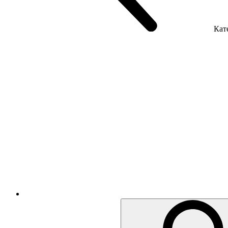
Кате
Крісла керівника
Крісла з сіткою
Крісла персоналу
Офісні стільці
Акустика приміщення
Металеві меблі
Металеві тумби