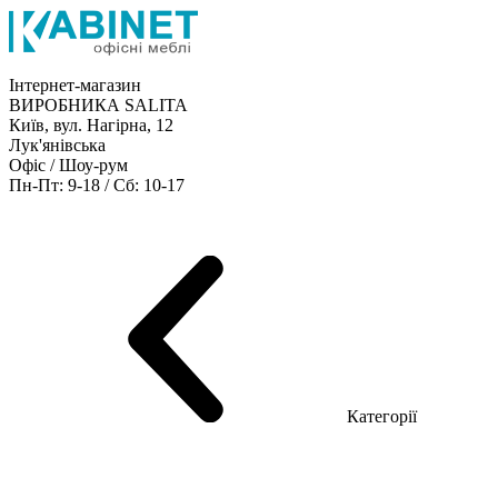
Інтернет-магазин
ВИРОБНИКА SALITA
Київ, вул. Нагірна, 12
Лук'янівська
Офіс / Шоу-рум
Пн-Пт: 9-18 / Сб: 10-17
Кабінети керівника
Офісні столи
Меблі для персоналу
Конференц столи
Рецепція
Офісні шафи
Крісла
Дивани
Металеві стелажі
Товари для офісу
Категорії
Шоу-рум меблів
Серія Рейс (ЛДСП+скло)
Серія Урбан (МДФ + HPL)
Серія Урбан Люкс (шпон)
Cерія Рейс Люкс (шпон)
Серія Статік (МДФ)
Серія Альянс
Серія Класік (МДФ)
Серія Еволюшен (МДФ/ДСП)