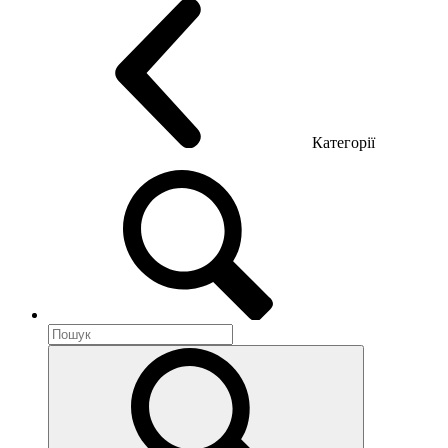
Категорії
Акустика приміщення
Металеві меблі
Металеві тумби