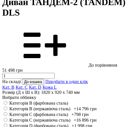
Диван ТАНДЕМ-2 (TANDEM)
DLS
До порівняння
51 498
грн
На складі
Придбати в один клік
До кошика
Кат. B
Кат. С
Кат. D
Кожа L
Розмір (Д x Ш x В):
1820 x 920 x 740 мм
Вибрати оббивку
Категорія B (фарбована сталь)
Категорія B (нержавіюча сталь) +14 796
грн
Категорія C (фарбована сталь) +798
грн
Категорія C (нержавіюча сталь) +16 896
грн
Категорія D (фарбована сталь) +1 998
грн