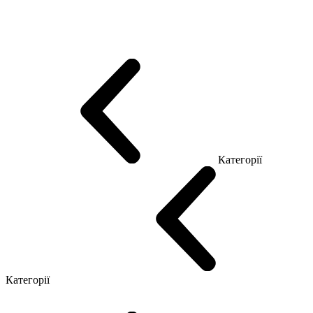
Еко Серія Co_d
Серія Промо Етно (Новинка!)
Серія Promo NEW
Серія Promo Т
Серія Promo Q
Серія Promo R
Promo Топ Менеджер (ЛДСП)
Промо Топ Менеджер T
Промо Топ Менеджер Q
Промо Топ Менеджер R
Столи для Open space
Офісні Столи Лофт
Серія Економ
Категорії
Reception
Simple
Категорії
Крісла керівника
Крісла з сіткою
Крісла персоналу
Офісні стільці
Конференц крісла
Геймерські крісла