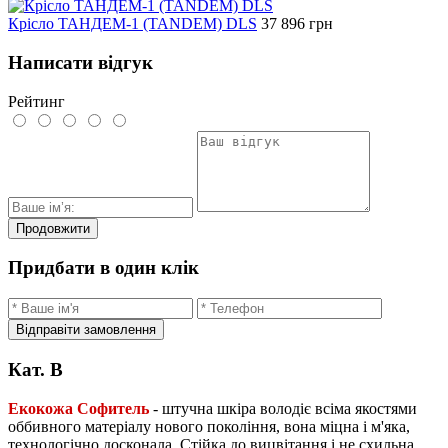
Крiсло ТАНДЕМ-1 (TANDEM) DLS
37 896
грн
Написати відгук
Рейтинг
Продовжити
Придбати в один клік
Відправіти замовлення
Кат. B
Екокожа Софитель
- штучна шкіра володіє всіма якостями
оббивного матеріалу нового покоління, вона міцна і м'яка,
технологічно досконала. Стійка до вицвітання і не схильна