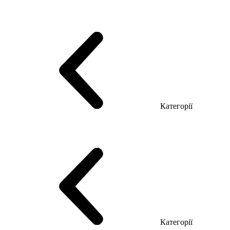
Серія Тріумф (ДСП)
Серія Гранд (МДФ)
Серія Гранд (ДСП)
Серія Софт (МДФ)
Серія Промо ТОП Менеджер
Еко Серія Co_d ТОП
Серія Моріон (МДФ + HPL)
Категорії
Столи керівника
Комп'ютерні столи
Столи Open space
Столи з брифінгом
Шпоновані столи LUX
На дерев'яних ніжках
Столи з еклектричним регулюванням висоти
Скляні столи
Категорії