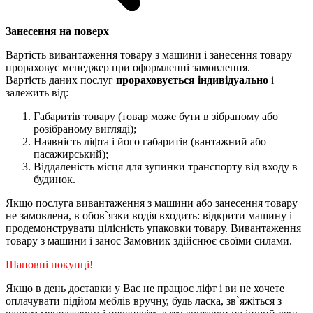
Занесення на поверх
Вартість вивантаження товару з машини і занесення товару
прораховує менеджер при оформленні замовлення.
Вартість даних послуг
прораховується індивідуально
і
залежить від:
Габаритів товару (товар може бути в зібраному або
розібраному вигляді);
Наявність ліфта і його габаритів (вантажний або
пасажирський);
Віддаленість місця для зупинки транспорту від входу в
будинок.
Якщо послуга вивантаження з машини або занесення товару
не замовлена, в обов`язки водія входить: відкрити машину і
продемонструвати цілісність упаковки товару. Вивантаження
товару з машини і занос Замовник здійснює своїми силами.
Шановні покупці!
Якщо в день доставки у Вас не працює ліфт і ви не хочете
оплачувати підйом меблів вручну, будь ласка, зв`яжіться з