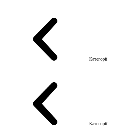
Серія Тріумф (ДСП)
Серія Гранд (МДФ)
Серія Гранд (ДСП)
Серія Софт (МДФ)
Серія Промо ТОП Менеджер
Еко Серія Co_d ТОП
Серія Моріон (МДФ + HPL)
Категорії
Столи керівника
Комп'ютерні столи
Столи Open space
Столи з брифінгом
Шпоновані столи LUX
На дерев'яних ніжках
Столи з еклектричним регулюванням висоти
Скляні столи
Категорії