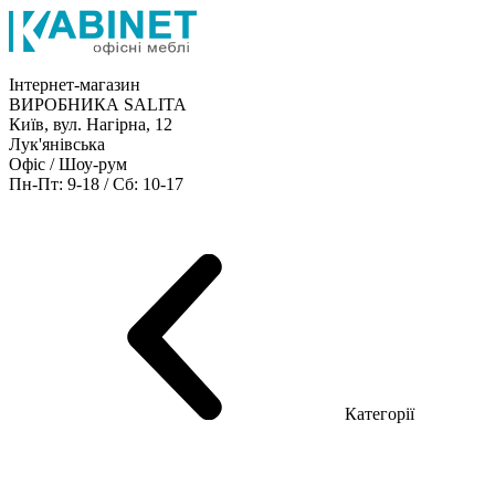
Інтернет-магазин
ВИРОБНИКА SALITA
Київ, вул. Нагірна, 12
Лук'янівська
Офіс / Шоу-рум
Пн-Пт: 9-18 / Сб: 10-17
Кабінети керівника
Офісні столи
Меблі для персоналу
Конференц столи
Рецепція
Офісні шафи
Крісла
Дивани
Металеві стелажі
Товари для офісу
Категорії
Шоу-рум меблів
Серія Рейс (ЛДСП+скло)
Серія Урбан (МДФ + HPL)
Серія Урбан Люкс (шпон)
Cерія Рейс Люкс (шпон)
Серія Статік (МДФ)
Серія Альянс
Серія Класік (МДФ)
Серія Еволюшен (МДФ/ДСП)