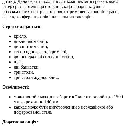
дитячу. Дана серія підходить для комплектації громадських
інтер'єрів - готелів, ресторанів, кафе і барів, клубів і
розважальних центрів, торгових приміщень, салонів краси,
офісів, конференц-залів і навчальних закладів.
Серія складається:
крісло,
диван двомісний,
диван тримісний,
секції одно-, дво-, тримісні,
дві центральні сполучні секції,
пуф,
дві банкетки,
три столи,
три столи журнальних.
Особливості:
можливе збільшення габаритної висоти вироби до 1500
мм з кроком по 140 мм.
каркас може бути виготовлений з нержавіючої або
пофарбованої сталі.
Додаткова опція: