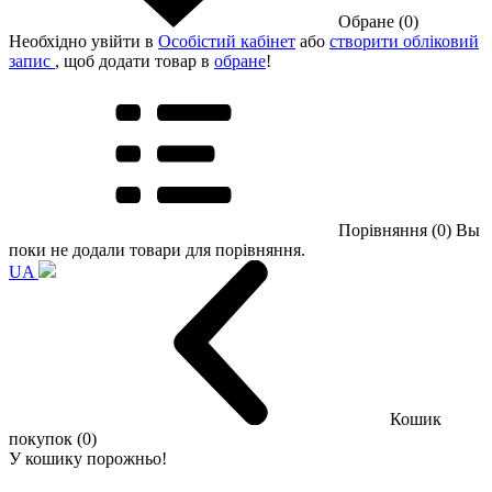
Обране (0)
Необхідно увійти в
Особістий кабінет
або
створити обліковий
запис
, щоб додати товар в
обране
!
Порівняння (0)
Вы
поки не додали товари для порівняння.
UA
Кошик
покупок (0)
У кошику порожньо!