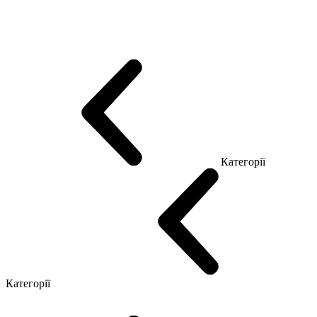
Еко Серія Co_d
Серія Промо Етно (Новинка!)
Серія Promo NEW
Серія Promo Т
Серія Promo Q
Серія Promo R
Promo Топ Менеджер (ЛДСП)
Промо Топ Менеджер T
Промо Топ Менеджер Q
Промо Топ Менеджер R
Столи для Open space
Офісні Столи Лофт
Серія Економ
Категорії
Reception
Simple
Категорії
Крісла керівника
Крісла з сіткою
Крісла персоналу
Офісні стільці
Конференц крісла
Геймерські крісла