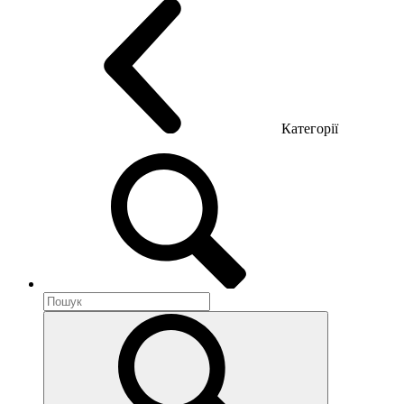
Категорії
Акустика приміщення
Металеві меблі
Металеві тумби