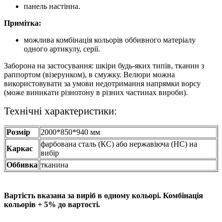
панель настінна.
Примітка:
можлива комбінація кольорів оббивного матеріалу
одного артикулу, серії.
Заборона на застосування: шкіри будь-яких типів, тканин з
раппортом (візерунком), в смужку. Велюри можна
використовувати за умови недотримання напрямки ворсу
(може виникати різнотону в різних частинах вироби).
Технічні характеристики:
Розмір
2000*850*940 мм
фарбована сталь (КС) або нержавіюча (НС) на
Каркас
вибір
Оббивка
тканина
Вартість вказана за виріб в одному кольорі. Комбінація
кольорів + 5% до вартості.