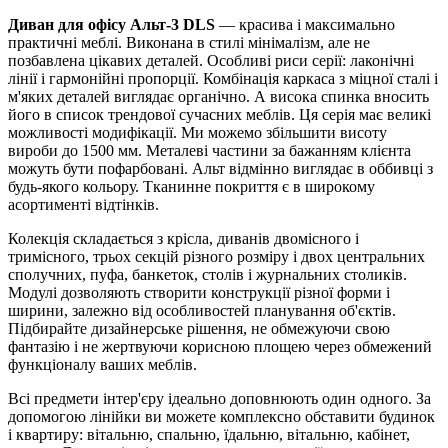
Диван для офісу Альт-3 DLS
— красива і максимально
практичні меблі. Виконана в стилі мінімалізм, але не
позбавлена ​​цікавих деталей. Особливі риси серії: лаконічні
лінії і гармонійні пропорції. Комбінація каркаса з міцної сталі і
м'яких деталей виглядає органічно. А висока спинка вносить
його в список трендової сучасних меблів. Ця серія має великі
можливості модифікації. Ми можемо збільшити висоту
вироби до 1500 мм. Металеві частини за бажанням клієнта
можуть бути пофарбовані. Альт відмінно виглядає в оббивці з
будь-якого кольору. Тканинне покриття є в широкому
асортименті відтінків.
Колекція складається з крісла, диванів двомісного і
тримісного, трьох секцій різного розміру і двох центральних
сполучних, пуфа, банкеток, столів і журнальних столиків.
Модулі дозволяють створити конструкції різної форми і
ширини, залежно від особливостей планування об'єктів.
Підбирайте дизайнерське рішення, не обмежуючи свою
фантазію і не жертвуючи корисною площею через обмежений
функціоналу ваших меблів.
Всі предмети інтер'єру ідеально доповнюють один одного. За
допомогою лінійки ви можете комплексно обставити будинок
і квартиру: вітальню, спальню, їдальню, вітальню, кабінет,