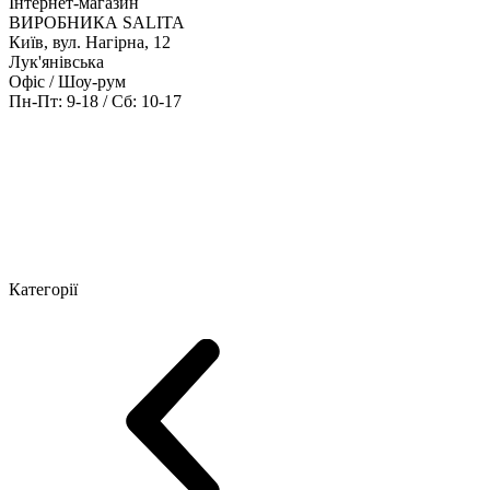
Інтернет-магазин
ВИРОБНИКА SALITA
Київ, вул. Нагірна, 12
Лук'янівська
Офіс / Шоу-рум
Пн-Пт: 9-18 / Сб: 10-17
Кабінети керівника
Офісні столи
Меблі для персоналу
Конференц
Категорії
Шоу-рум меблів
Серія Рейс (ЛДСП+скло)
Серія Урбан (МДФ + 
Серія Еволюшен (МДФ/ДСП)
Серія Тріумф (ДСП)
Серія Гранд 