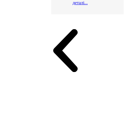
деталі...
и для офісу
ік (МДФ)
Серія Альянс
Серія Класік (МДФ)
неджер
Еко Серія Co_d ТОП
Серія Моріон (МДФ + HPL)