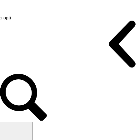
горії
Конференц крісла
Геймерські крісла