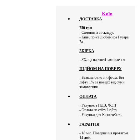
Київ
ДОСТАВКА
750
грн
- Самовивіз зі складу:
- Київ, пр-кт Любомира Гузара,
7а
ЗБІРКА
- 8% від вартості замовлення
ПІДЙОМ НА ПОВЕРХ
- Безкоштовно з ліфтом. Без
ліфту 1% за поверх від суми
замовлення.
ОПЛАТА
- Рахунок з ПДВ, ФОП
- Оплата на сайті LiqPay
- Рахунки для Казначейств
ГАРАНТІЯ
- 18 міс. Повернення протягом
14 днів.