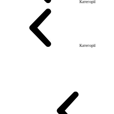
Категорії
Столи керівника
Комп'ютерні столи
Столи Open space
Столи з б
Категорії
Еко Серія Co_d
Серія Промо Етно (Новинка!)
Серія Promo NEW
Промо Топ Менеджер R
Столи для Open space
Офісні Столи Лоф
Reception
Simple