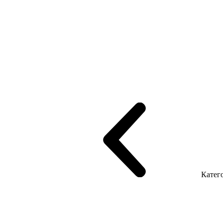
рифінгом
Шпоновані столи LUX
На дерев'яних ніжках
Столи з ек
Серія Promo Т
Серія Promo Q
Серія Promo R
Promo Топ Менеджер 
т
Серія Економ
Катего