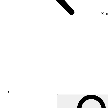
Кате
Крісла керівника
Крісла з сіткою
Крісла персоналу
Офісні стільці
Акустика приміщення
Металеві меблі
Металеві тумби