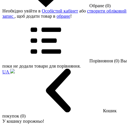
Обране (0)
Необхідно увійти в
Особістий кабінет
або
створити обліковий
запис
, щоб додати товар в
обране
!
Порівняння (0)
Вы
поки не додали товари для порівняння.
UA
Кошик
покупок (0)
У кошику порожньо!