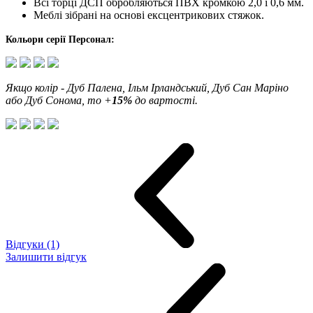
Всі торці ДСП обробляються ПВХ кромкою 2,0 і 0,6 мм.
Меблі зібрані на основі ексцентрикових стяжок.
Кольори серії Персонал:
Якщо колір -
Дуб Палена, Ільм Ірландський, Дуб Сан Маріно
або Дуб Сонома
,
то +
15%
до вартості.
Відгуки (1)
Залишити відгук