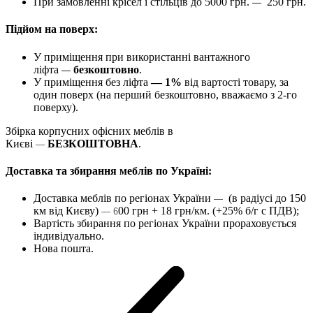
При замовленні крісел і стільців до 5000 грн.
250 грн.
—
Підйом на поверх:
У приміщення при використанні вантажного
ліфта
безкоштовно
.
—
У приміщення без ліфта
— 1%
від вартості товару, за
один поверх (на перший безкоштовно, вважаємо з 2-го
поверху).
Збірка корпусних офісних меблів в
Києві
БЕЗКОШТОВНА
.
—
Доставка та збирання меблів по Україні:
Доставка меблів по регіонах України
(в радіусі до 150
—
км від Києву)
00 грн + 18 грн/км. (+25% б/г с ПДВ);
— 6
Вартість збирання по регіонах України прораховується
індивідуально.
Нова пошта.