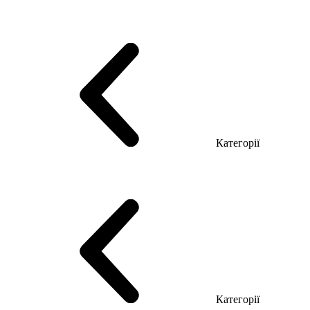
Серія Тріумф (ДСП)
Серія Гранд (МДФ)
Серія Гранд (ДСП)
Серія Софт (МДФ)
Серія Промо ТОП Менеджер
Еко Серія Co_d ТОП
Серія Моріон (МДФ + HPL)
Категорії
Столи керівника
Комп'ютерні столи
Столи Open space
Столи з брифінгом
Шпоновані столи LUX
На дерев'яних ніжках
Столи з еклектричним регулюванням висоти
Скляні столи
Категорії