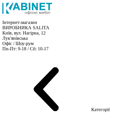
Інтернет-магазин
ВИРОБНИКА SALITA
Київ, вул. Нагірна, 12
Лук'янівська
Офіс / Шоу-рум
Пн-Пт: 9-18 / Сб: 10-17
Кабінети керівника
Офісні столи
Меблі для персоналу
Конференц столи
Рецепція
Офісні шафи
Крісла
Дивани
Металеві стелажі
Товари для офісу
Категорії
Шоу-рум меблів
Серія Рейс (ЛДСП+скло)
Серія Урбан (МДФ + HPL)
Серія Урбан Люкс (шпон)
Cерія Рейс Люкс (шпон)
Серія Статік (МДФ)
Серія Альянс
Серія Класік (МДФ)
Серія Еволюшен (МДФ/ДСП)