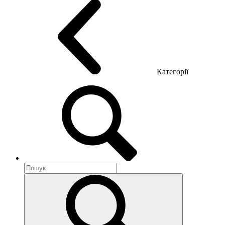
Категорії
Акустика приміщення
Металеві меблі
Металеві тумби