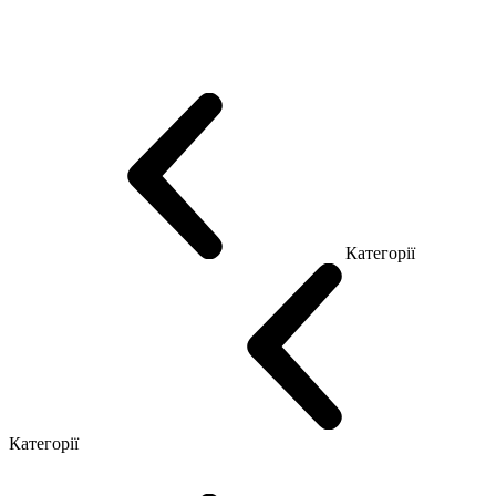
Еко Серія Co_d
Серія Промо Етно (Новинка!)
Серія Promo NEW
Серія Promo Т
Серія Promo Q
Серія Promo R
Promo Топ Менеджер (ЛДСП)
Промо Топ Менеджер T
Промо Топ Менеджер Q
Промо Топ Менеджер R
Столи для Open space
Офісні Столи Лофт
Серія Економ
Категорії
Reception
Simple
Категорії
Крісла керівника
Крісла з сіткою
Крісла персоналу
Офісні стільці
Конференц крісла
Геймерські крісла