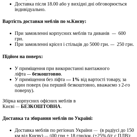
Доставка після 18.00 або у вихідні дні обговорюється
індивідуально.
Вартість доставки меблів по м.Києву:
При замовленні корпусних меблів та диванів
600
—
грн.
При замовленні крісел і стільців до 5000 грн.
250 грн.
—
Підйом на поверх:
У приміщення при використанні вантажного
ліфта
безкоштовно
.
—
У приміщення без ліфта
— 1%
від вартості товару, за
один поверх (на перший безкоштовно, вважаємо з 2-го
поверху).
Збірка корпусних офісних меблів в
Києві
БЕЗКОШТОВНА
.
—
Доставка та збирання меблів по Україні:
Доставка меблів по регіонах України
(в радіусі до 150
—
км від Києву)
00 грн + 18 грн/км. (+25% б/г с ПДВ);
— 6