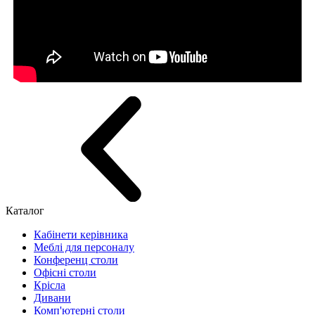
Каталог
Кабінети керівника
Меблі для персоналу
Конференц столи
Офісні столи
Крісла
Дивани
Комп'ютерні столи