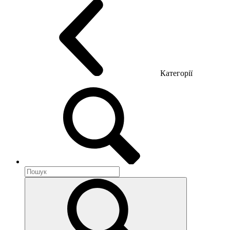
Категорії
Акустика приміщення
Металеві меблі
Металеві тумби