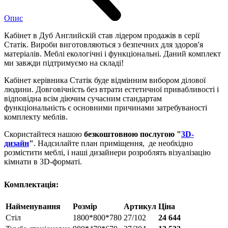
Опис
Кабінет в Дуб Английскій став лідером продажів в серії
Статік. Вироби виготовляються з безпечних для здоров'я
матеріалів. Меблі екологічні і функціональні. Даний комплект
ми завжди підтримуємо на складі!
Кабінет керівника Статік буде відмінним вибором ділової
людини. Довговічність без втрати естетичної привабливості і
відповідна всім діючим сучасним стандартам
функціональність є основними причинами затребуваності
комплекту меблів.
Скористайтеся нашою
безкоштовною послугою "
3D-
дизайн
"
. Надсилайте план приміщення, де необхідно
розмістити меблі, і наші дизайнери розроблять візуалізацію
кімнати в 3D-форматі.
Комплектація:
Найменування
Розмір
Артикул
Ціна
Стіл
1800*800*780
27/102
24 644