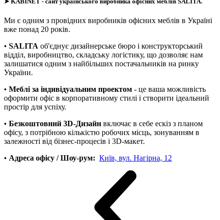
➤
KABINET
- сайт українського виробника офісних меблів SALITA.
Ми є одним з провідних виробників офісних меблів в Україні
вже понад 20 років.
•
SALITA
об'єднує дизайнерське бюро і конструкторський
відділ, виробництво, складську логістику, що дозволяє нам
залишатися одним з найбільших постачальників на ринку
України.
•
Меблі за індивідуальним проектом
- це ваша можливість
оформити офіс в корпоративному стилі і створити ідеальний
простір для успіху.
•
Безкоштовний 3D-Дизайн
включає в себе ескіз з планом
офісу, з потрібною кількістю робочих місць, зонуванням в
залежності від бізнес-процесів і 3D-макет.
•
Адреса офісу / Шоу-рум:
Київ, вул. Нагірна, 12