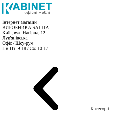
Інтернет-магазин
ВИРОБНИКА SALITA
Київ, вул. Нагірна, 12
Лук'янівська
Офіс / Шоу-рум
Пн-Пт: 9-18 / Сб: 10-17
Кабінети керівника
Офісні столи
Меблі для персоналу
Конференц столи
Рецепція
Офісні шафи
Крісла
Дивани
Металеві стелажі
Товари для офісу
Категорії
Шоу-рум меблів
Серія Рейс (ЛДСП+скло)
Серія Урбан (МДФ + HPL)
Серія Урбан Люкс (шпон)
Cерія Рейс Люкс (шпон)
Серія Статік (МДФ)
Серія Альянс
Серія Класік (МДФ)
Серія Еволюшен (МДФ/ДСП)