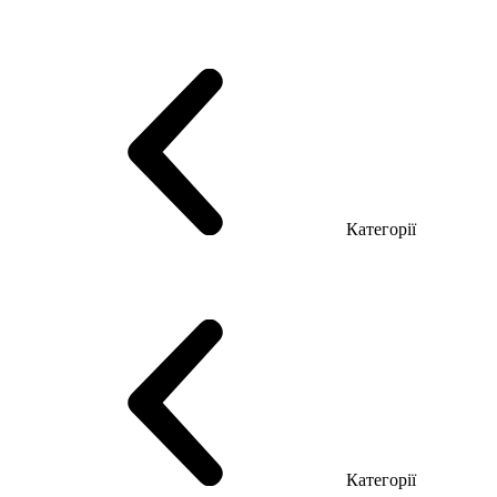
Серія Тріумф (ДСП)
Серія Гранд (МДФ)
Серія Гранд (ДСП)
Серія Софт (МДФ)
Серія Промо ТОП Менеджер
Еко Серія Co_d ТОП
Серія Моріон (МДФ + HPL)
Категорії
Столи керівника
Комп'ютерні столи
Столи Open space
Столи з брифінгом
Шпоновані столи LUX
На дерев'яних ніжках
Столи з еклектричним регулюванням висоти
Скляні столи
Категорії