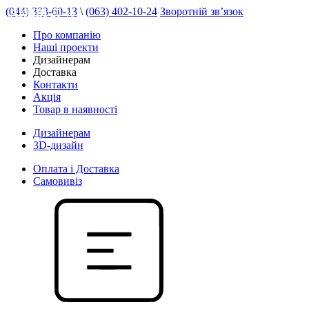
(044) 333-60-13
\
(063) 402-10-24
Зворотній зв’язок
АКЦІЯ 20 %
Про компанію
Наші проекти
Дизайнерам
Доставка
Контакти
Акція
Товар в наявності
Дизайнерам
3D-дизайн
Оплата і Доставка
Самовивіз