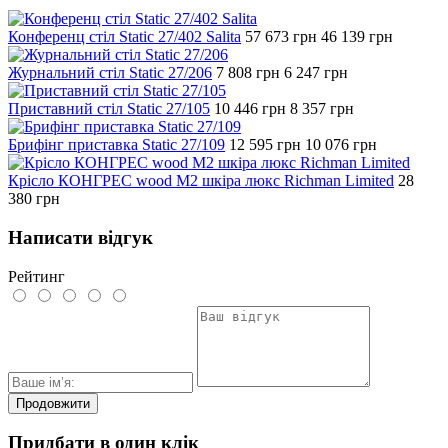
Конференц стіл Static 27/402 Salita
57 673
грн
46 139
грн
Журнальний стіл Static 27/206
7 808
грн
6 247
грн
Приставний стіл Static 27/105
10 446
грн
8 357
грн
Брифінг приставка Static 27/109
12 595
грн
10 076
грн
Крісло КОНГРЕС wood М2 шкіра люкс Richman Limited
28
380
грн
Написати відгук
Рейтинг
Продовжити
Придбати в один клік