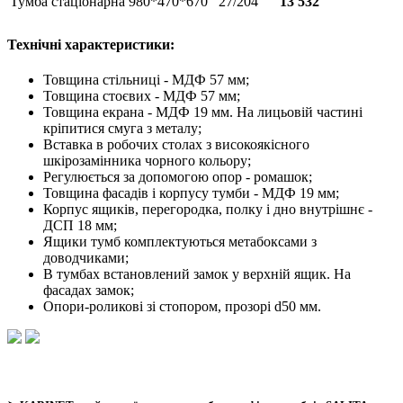
Тумба стаціонарна
980*470*670
27/204
13 532
Технічні характеристики:
Товщина стільниці - МДФ 57 мм;
Товщина стоєвих - МДФ 57 мм;
Товщина екрана - МДФ 19 мм. На лицьовій частині
кріпитися смуга з металу;
Вставка в робочих столах з високоякісного
шкірозамінника чорного кольору;
Регулюється за допомогою опор - ромашок;
Товщина фасадів і корпусу тумби - МДФ 19 мм;
Корпус ящиків, перегородка, полку і дно внутрішнє -
ДСП 18 мм;
Ящики тумб комплектуються метабоксами з
доводчиками;
В тумбах встановлений замок у верхній ящик. На
фасадах замок;
Опори-роликові зі стопором, прозорі d50 мм.