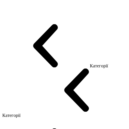
Еко Серія Co_d
Серія Промо Етно (Новинка!)
Серія Promo NEW
Серія Promo Т
Серія Promo Q
Серія Promo R
Promo Топ Менеджер (ЛДСП)
Промо Топ Менеджер T
Промо Топ Менеджер Q
Промо Топ Менеджер R
Столи для Open space
Офісні Столи Лофт
Серія Економ
Категорії
Reception
Simple
Категорії
Крісла керівника
Крісла з сіткою
Крісла персоналу
Офісні стільці
Конференц крісла
Геймерські крісла