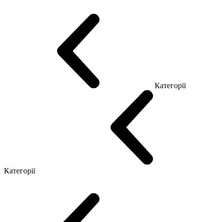
Промо Топ Менеджер Q
Промо Топ Менеджер R
Столи для Open space
Офісні Столи Лофт
Серія Економ
Категорії
Reception
Simple
Категорії
Крісла керівника
Крісла з сіткою
Крісла персоналу
Офісні стільці
Конференц крісла
Геймерські крісла