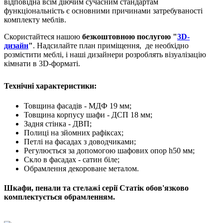
відповідна всім діючим сучасним стандартам
функціональність є основними причинами затребуваності
комплекту меблів.
Скористайтеся нашою
безкоштовною послугою "
3D-
дизайн
"
. Надсилайте план приміщення, де необхідно
розмістити меблі, і наші дизайнери розроблять візуалізацію
кімнати в 3D-форматі.
Технічні характеристики:
Товщина фасадів - МДФ 19 мм;
Товщина корпусу шафи - ДСП 18 мм;
Задня стінка - ДВП;
Полиці на зйомних рафіксах;
Петлі на фасадах з доводчиками;
Регулюється за допомогою шафових опор h50 мм;
Скло в фасадах - сатин біле;
Обрамлення декороване металом.
Шкафи, пенали та стелажі серії Статік обов'язково
комплектується обрамленням.