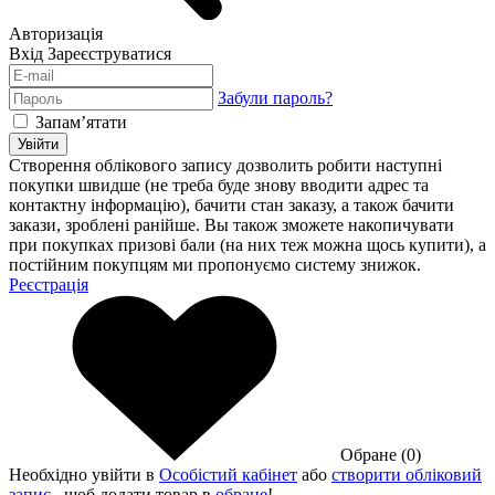
Авторизація
Вхід
Зареєструватися
Забули пароль?
Запам’ятати
Увійти
Створення облікового запису дозволить робити наступні
покупки швидше (не треба буде знову вводити адрес та
контактну інформацію), бачити стан заказу, а також бачити
закази, зроблені ранійше. Вы також зможете накопичувати
при покупках призові бали (на них теж можна щось купити), а
постійним покупцям ми пропонуємо систему знижок.
Реєстрація
Обране (0)
Необхідно увійти в
Особістий кабінет
або
створити обліковий
запис
, щоб додати товар в
обране
!