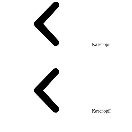
Категорії
Столи керівника
Комп'ютерні столи
Столи Open space
Столи з брифінгом
Шпоновані столи LUX
На дерев'яних ніжках
Столи з еклектричним регулюванням висоти
Скляні столи
Категорії
Еко Серія Co_d
Серія Промо Етно (Новинка!)
Серія Promo NEW
Серія Promo Т
Серія Promo Q
Серія Promo R
Promo Топ Менеджер (ЛДСП)
Промо Топ Менеджер T