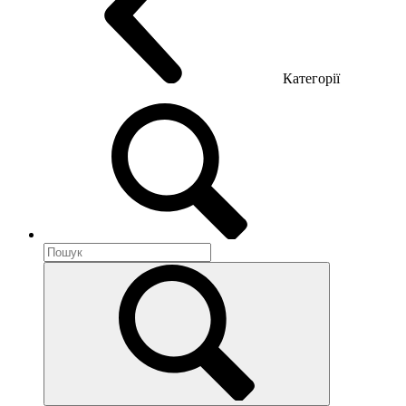
Категорії
Акустика приміщення
Металеві меблі
Металеві тумби