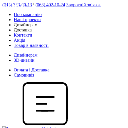
(044) 333-60-13
\
(063) 402-10-24
Зворотній зв’язок
АКЦІЯ 20 %
Про компанію
Наші проекти
Дизайнерам
Доставка
Контакти
Акція
Товар в наявності
Дизайнерам
3D-дизайн
Оплата і Доставка
Самовивіз