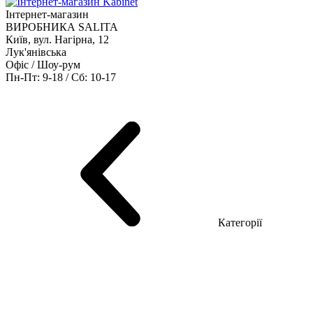
Інтернет-магазин
ВИРОБНИКА SALITA
Київ, вул. Нагірна, 12
Лук'янівська
Офіс / Шоу-рум
Пн-Пт: 9-18 / Сб: 10-17
Кабінети керівника
Офісні столи
Меблі для персоналу
Конференц столи
Рецепція
Офісні шафи
Крісла
Дивани
Металеві стелажі
Товари для офісу
Категорії
Шоу-рум меблів
Серія Рейс (ЛДСП+скло)
Серія Урбан (МДФ + HPL)
Серія Урбан Люкс (шпон)
Cерія Рейс Люкс (шпон)
Серія Статік (МДФ)
Серія Альянс
Серія Класік (МДФ)
Серія Еволюшен (МДФ/ДСП)
Серія Тріумф (ДСП)
Серія Гранд (МДФ)
Серія Гранд (ДСП)
Серія Софт (МДФ)
Серія Промо ТОП Менеджер
Еко Серія Co_d ТОП
Серія Моріон (МДФ + HPL)