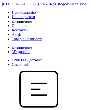
(044) 333-60-13
\
(063) 402-10-24
Зворотній зв’язок
АКЦІЯ 20 %
Про компанію
Наші проекти
Дизайнерам
Доставка
Контакти
Акція
Товар в наявності
Дизайнерам
3D-дизайн
Оплата і Доставка
Самовивіз