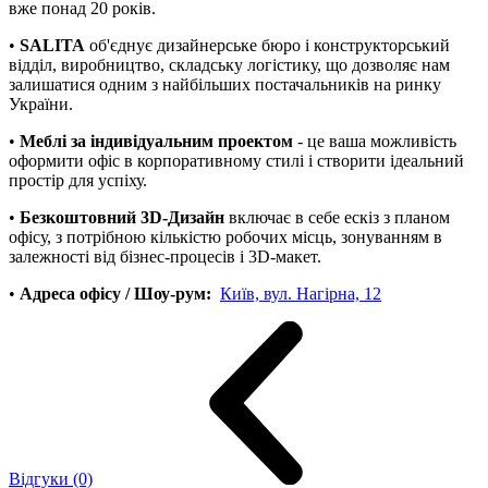
вже понад 20 років.
•
SALITA
об'єднує дизайнерське бюро і конструкторський
відділ, виробництво, складську логістику, що дозволяє нам
залишатися одним з найбільших постачальників на ринку
України.
•
Меблі за індивідуальним проектом
- це ваша можливість
оформити офіс в корпоративному стилі і створити ідеальний
простір для успіху.
•
Безкоштовний 3D-Дизайн
включає в себе ескіз з планом
офісу, з потрібною кількістю робочих місць, зонуванням в
залежності від бізнес-процесів і 3D-макет.
•
Адреса офісу / Шоу-рум:
Київ, вул. Нагірна, 12
Відгуки (0)