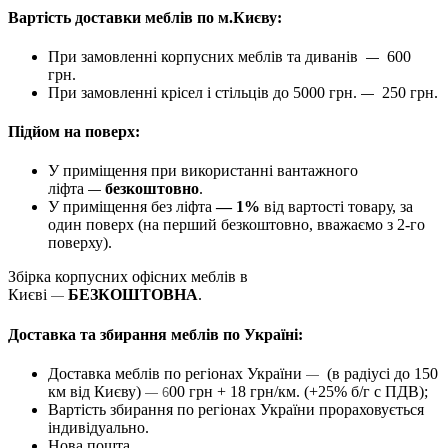
Вартість доставки меблів по м.Києву:
При замовленні корпусних меблів та диванів
600
—
грн.
При замовленні крісел і стільців до 5000 грн.
250 грн.
—
Підйом на поверх:
У приміщення при використанні вантажного
ліфта
безкоштовно
.
—
У приміщення без ліфта
— 1%
від вартості товару, за
один поверх (на перший безкоштовно, вважаємо з 2-го
поверху).
Збірка корпусних офісних меблів в
Києві
БЕЗКОШТОВНА
.
—
Доставка та збирання меблів по Україні:
Доставка меблів по регіонах України
(в радіусі до 150
—
км від Києву)
00 грн + 18 грн/км. (+25% б/г с ПДВ);
— 6
Вартість збирання по регіонах України прораховується
індивідуально.
Нова пошта.