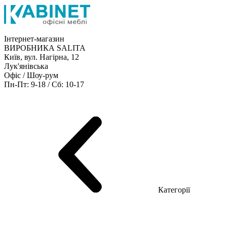
Інтернет-магазин
ВИРОБНИКА SALITA
Київ, вул. Нагірна, 12
Лук'янівська
Офіс / Шоу-рум
Пн-Пт: 9-18 / Сб: 10-17
Кабінети керівника
Офісні столи
Меблі для персоналу
Конференц столи
Рецепція
Офісні шафи
Крісла
Дивани
Металеві стелажі
Товари для офісу
Категорії
Шоу-рум меблів
Серія Рейс (ЛДСП+скло)
Серія Урбан (МДФ + HPL)
Серія Урбан Люкс (шпон)
Cерія Рейс Люкс (шпон)
Серія Статік (МДФ)
Серія Альянс
Серія Класік (МДФ)
Серія Еволюшен (МДФ/ДСП)