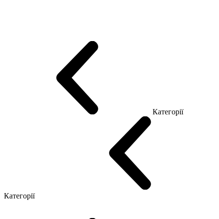
Еко Серія Co_d
Серія Промо Етно (Новинка!)
Серія Promo NEW
Серія Promo Т
Серія Promo Q
Серія Promo R
Promo Топ Менеджер (ЛДСП)
Промо Топ Менеджер T
Промо Топ Менеджер Q
Промо Топ Менеджер R
Столи для Open space
Офісні Столи Лофт
Серія Економ
Категорії
Reception
Simple
Категорії
Крісла керівника
Крісла з сіткою
Крісла персоналу
Офісні стільці
Конференц крісла
Геймерські крісла