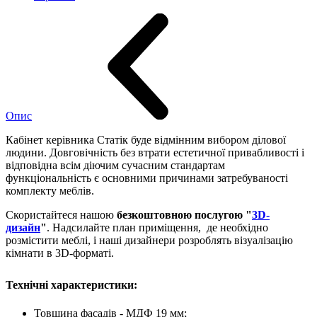
Опис
Кабінет керівника Статік буде відмінним вибором ділової
людини. Довговічність без втрати естетичної привабливості і
відповідна всім діючим сучасним стандартам
функціональність є основними причинами затребуваності
комплекту меблів.
Скористайтеся нашою
безкоштовною послугою "
3D-
дизайн
"
. Надсилайте план приміщення, де необхідно
розмістити меблі, і наші дизайнери розроблять візуалізацію
кімнати в 3D-форматі.
Технічні характеристики:
Товщина фасадів - МДФ 19 мм;