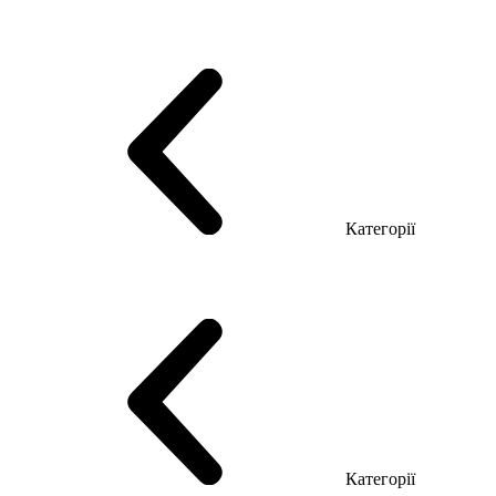
Серія Тріумф (ДСП)
Серія Гранд (МДФ)
Серія Гранд (ДСП)
Серія Софт (МДФ)
Серія Промо ТОП Менеджер
Еко Серія Co_d ТОП
Серія Моріон (МДФ + HPL)
Категорії
Столи керівника
Комп'ютерні столи
Столи Open space
Столи з брифінгом
Шпоновані столи LUX
На дерев'яних ніжках
Столи з еклектричним регулюванням висоти
Скляні столи
Категорії