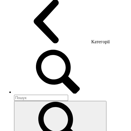
Категорії
Акустика приміщення
Металеві меблі
Металеві тумби