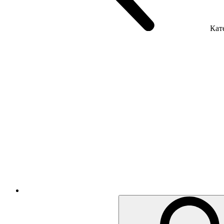
Кате
Крісла керівника
Крісла з сіткою
Крісла персоналу
Офісні стільці
Акустика приміщення
Металеві меблі
Металеві тумби