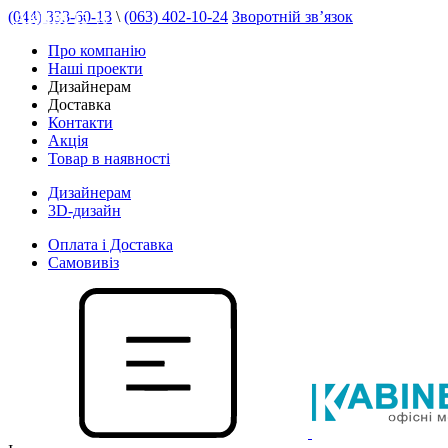
(044) 333-60-13
\
(063) 402-10-24
Зворотній зв’язок
АКЦІЯ 15 %
Про компанію
Наші проекти
Дизайнерам
Доставка
Контакти
Акція
Товар в наявності
Дизайнерам
3D-дизайн
Оплата і Доставка
Самовивіз