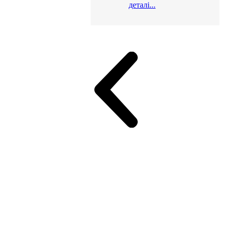
деталі...
и для офісу
ік (МДФ)
Серія Альянс
Серія Класік (МДФ)
неджер
Еко Серія Co_d ТОП
Серія Моріон (МДФ + HPL)