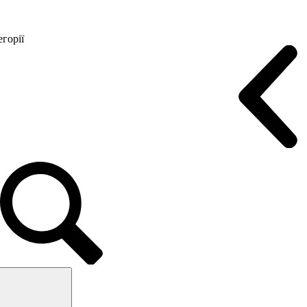
горії
Конференц крісла
Геймерські крісла