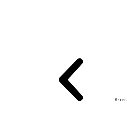
рифінгом
Шпоновані столи LUX
На дерев'яних ніжках
Столи з ек
Серія Promo Т
Серія Promo Q
Серія Promo R
Promo Топ Менеджер 
т
Серія Економ
Катего