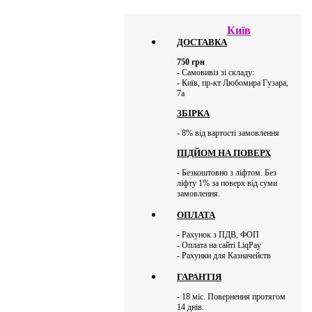
Київ
ДОСТАВКА
750
грн
- Самовивіз зі складу:
- Київ, пр-кт Любомира Гузара,
7а
ЗБІРКА
- 8% від вартості замовлення
ПІДЙОМ НА ПОВЕРХ
- Безкоштовно з ліфтом. Без
ліфту 1% за поверх від суми
замовлення.
ОПЛАТА
- Рахунок з ПДВ, ФОП
- Оплата на сайті LiqPay
- Рахунки для Казначейств
ГАРАНТІЯ
- 18 міс. Повернення протягом
14 днів.