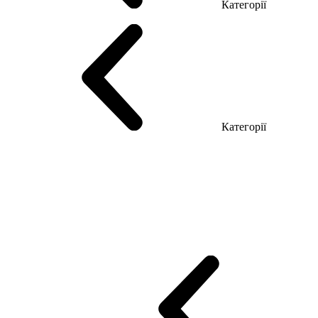
Категорії
Столи керівника
Комп'ютерні столи
Столи Open space
Столи з б
Категорії
Еко Серія Co_d
Серія Промо Етно (Новинка!)
Серія Promo NEW
Промо Топ Менеджер R
Столи для Open space
Офісні Столи Лоф
Reception
Simple