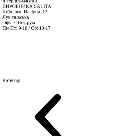
Інтернет-магазин
ВИРОБНИКА SALITA
Київ, вул. Нагірна, 12
Лук'янівська
Офіс / Шоу-рум
Пн-Пт: 9-18 / Сб: 10-17
Кабінети керівника
Офісні столи
Меблі для персоналу
Конференц
Категорії
Шоу-рум меблів
Серія Рейс (ЛДСП+скло)
Серія Урбан (МДФ + 
Серія Еволюшен (МДФ/ДСП)
Серія Тріумф (ДСП)
Серія Гранд 