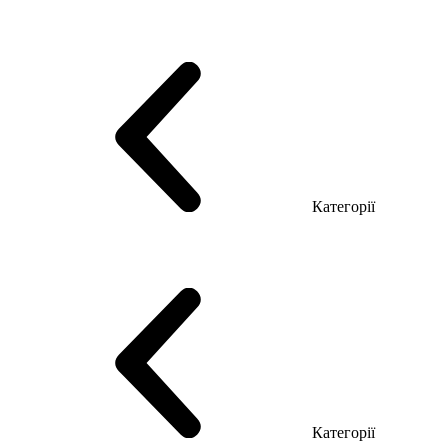
Серія Тріумф (ДСП)
Серія Гранд (МДФ)
Серія Гранд (ДСП)
Серія Софт (МДФ)
Серія Промо ТОП Менеджер
Еко Серія Co_d ТОП
Серія Моріон (МДФ + HPL)
Категорії
Столи керівника
Комп'ютерні столи
Столи Open space
Столи з брифінгом
Шпоновані столи LUX
На дерев'яних ніжках
Столи з еклектричним регулюванням висоти
Скляні столи
Категорії