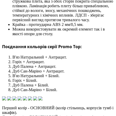
стружкова плита, яка з обох сторін покрита спеціальною
плівкою. Ламінація робить плиту більш привабливою,
стійкої до вологи, зносу, механічних пошкоджень,
температурних і хімічних впливів. ЛДСП - зберігає
первісний вигляд протягом тривалого часу.
Крайка - протиударна ABS 2 мм/0,5 мм.
Можна використовувати як окремий елемент так і в
якості опори для столу.
Поєднання кольорів серії Promo Top:
В'яз Натуральний + Антрацит.
Горіх + Антрацит.
Дуб Палена + Антрацит.
Дуб Сан-Маріно + Антрацит.
В'яз Натуральний + Білий.
Горіх + Білий.
Дуб Палена + Білий.
Дуб Сан-Маріно + Білий.
Перший колір - ОСНОВНИЙ (колір стільниць, корпусів тумб і
шкафів).