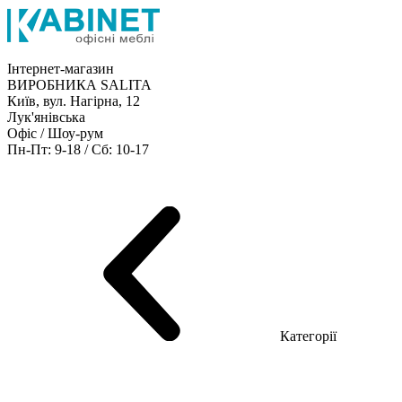
Інтернет-магазин
ВИРОБНИКА SALITA
Київ, вул. Нагірна, 12
Лук'янівська
Офіс / Шоу-рум
Пн-Пт: 9-18 / Сб: 10-17
Кабінети керівника
Офісні столи
Меблі для персоналу
Конференц столи
Рецепція
Офісні шафи
Крісла
Дивани
Металеві стелажі
Товари для офісу
Категорії
Шоу-рум меблів
Серія Рейс (ЛДСП+скло)
Серія Урбан (МДФ + HPL)
Серія Урбан Люкс (шпон)
Cерія Рейс Люкс (шпон)
Серія Статік (МДФ)
Серія Альянс
Серія Класік (МДФ)
Серія Еволюшен (МДФ/ДСП)