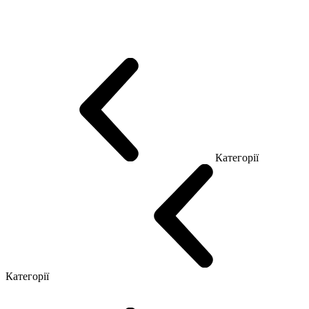
Еко Серія Co_d
Серія Промо Етно (Новинка!)
Серія Promo NEW
Серія Promo Т
Серія Promo Q
Серія Promo R
Promo Топ Менеджер (ЛДСП)
Промо Топ Менеджер T
Промо Топ Менеджер Q
Промо Топ Менеджер R
Столи для Open space
Офісні Столи Лофт
Серія Економ
Категорії
Reception
Simple
Категорії
Крісла керівника
Крісла з сіткою
Крісла персоналу
Офісні стільці
Конференц крісла
Геймерські крісла