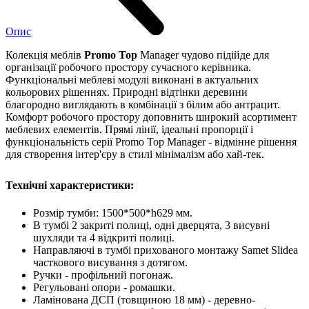
Опис
Колекція меблів
Promo Top
Manager чудово підійде для
організації робочого простору сучасного керівника.
Функціональні меблеві модулі виконані в актуальних
кольорових рішеннях. Природні відтінки деревини
благородно виглядають в комбінації з білим або антрацит.
Комфорт робочого простору доповнить широкий асортимент
меблевих елементів. Прямі лінії, ідеальні пропорції і
функціональність серії Promo Top Manager - відмінне рішення
для створення інтер'єру в стилі мінімалізм або хай-тек.
Технічні характеристики:
Розмір тумби: 1500*500*h629 мм.
В тумбі 2 закриті полиці, одні дверцята, 3 висувні
шухляди та 4 відкриті полиці.
Направляючі в тумбі прихованого монтажу Samet Slidea
часткового висування з дотягом.
Ручки - профільний погонаж.
Регульовані опори - ромашки.
Ламінована ДСП (товщиною 18 мм) - деревно-