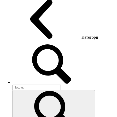
Категорії
Акустика приміщення
Металеві меблі
Металеві тумби