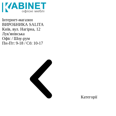
Інтернет-магазин
ВИРОБНИКА SALITA
Київ, вул. Нагірна, 12
Лук'янівська
Офіс / Шоу-рум
Пн-Пт: 9-18 / Сб: 10-17
Кабінети керівника
Офісні столи
Меблі для персоналу
Конференц столи
Рецепція
Офісні шафи
Крісла
Дивани
Металеві стелажі
Товари для офісу
Категорії
Шоу-рум меблів
Серія Рейс (ЛДСП+скло)
Серія Урбан (МДФ + HPL)
Серія Урбан Люкс (шпон)
Cерія Рейс Люкс (шпон)
Серія Статік (МДФ)
Серія Альянс
Серія Класік (МДФ)
Серія Еволюшен (МДФ/ДСП)