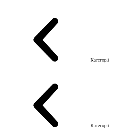
Серія Тріумф (ДСП)
Серія Гранд (МДФ)
Серія Гранд (ДСП)
Серія Софт (МДФ)
Серія Промо ТОП Менеджер
Еко Серія Co_d ТОП
Серія Моріон (МДФ + HPL)
Категорії
Столи керівника
Комп'ютерні столи
Столи Open space
Столи з брифінгом
Шпоновані столи LUX
На дерев'яних ніжках
Столи з еклектричним регулюванням висоти
Скляні столи
Категорії