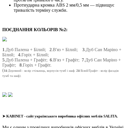
Протиударна кромка ABS 2 мм/0,5 мм — підвищує
тривалість терміну служби.
ПОЄДНАННЯ КОЛЬОРІВ №2:
1
.Дуб Палена + Білий;
2
.В'яз + Білий;
3
.Дуб Сан Маріно +
Білий;
4
.Горіх + Білий;
5
.Дуб Палена + Графіт;
6
.В'яз + Графіт;
7
.Дуб Сан Маріно +
Графіт;
8
.Горіх + Графіт.
(
1й
Деревний
- колір стільниць, корпусів тумб і шаф.
2й
Білий/Графіт - колір фасадів
тумб та шаф).
➤
KABINET
- сайт українського виробника офісних меблів SALITA.
Ми є одним з провідних виробників офісних меблів в Україні