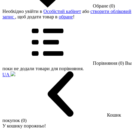
Обране (0)
Необхідно увійти в
Особістий кабінет
або
створити обліковий
запис
, щоб додати товар в
обране
!
Порівняння (0)
Вы
поки не додали товари для порівняння.
UA
Кошик
покупок (0)
У кошику порожньо!