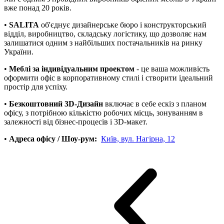
вже понад 20 років.
•
SALITA
об'єднує дизайнерське бюро і конструкторський
відділ, виробництво, складську логістику, що дозволяє нам
залишатися одним з найбільших постачальників на ринку
України.
•
Меблі за індивідуальним проектом
- це ваша можливість
оформити офіс в корпоративному стилі і створити ідеальний
простір для успіху.
•
Безкоштовний 3D-Дизайн
включає в себе ескіз з планом
офісу, з потрібною кількістю робочих місць, зонуванням в
залежності від бізнес-процесів і 3D-макет.
•
Адреса офісу / Шоу-рум:
Київ, вул. Нагірна, 12