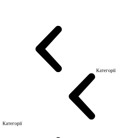
Еко Серія Co_d
Серія Промо Етно (Новинка!)
Серія Promo NEW
Серія Promo Т
Серія Promo Q
Серія Promo R
Promo Топ Менеджер (ЛДСП)
Промо Топ Менеджер T
Промо Топ Менеджер Q
Промо Топ Менеджер R
Столи для Open space
Офісні Столи Лофт
Серія Економ
Категорії
Reception
Simple
Категорії
Крісла керівника
Крісла з сіткою
Крісла персоналу
Офісні стільці
Конференц крісла
Геймерські крісла