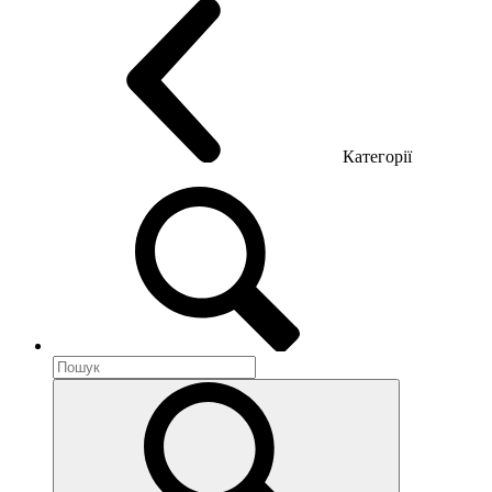
Категорії
Акустика приміщення
Металеві меблі
Металеві тумби