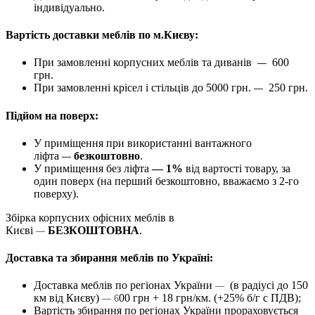
індивідуально.
Вартість доставки меблів по м.Києву:
При замовленні корпусних меблів та диванів
600
—
грн.
При замовленні крісел і стільців до 5000 грн.
250 грн.
—
Підйом на поверх:
У приміщення при використанні вантажного
ліфта
безкоштовно
.
—
У приміщення без ліфта
— 1%
від вартості товару, за
один поверх (на перший безкоштовно, вважаємо з 2-го
поверху).
Збірка корпусних офісних меблів в
Києві
БЕЗКОШТОВНА
.
—
Доставка та збирання меблів по Україні:
Доставка меблів по регіонах України
(в радіусі до 150
—
км від Києву)
00 грн + 18 грн/км. (+25% б/г с ПДВ);
— 6
Вартість збирання по регіонах України прораховується