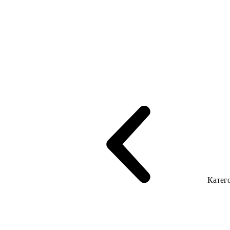
рифінгом
Шпоновані столи LUX
На дерев'яних ніжках
Столи з ек
Серія Promo Т
Серія Promo Q
Серія Promo R
Promo Топ Менеджер 
т
Серія Економ
Катего