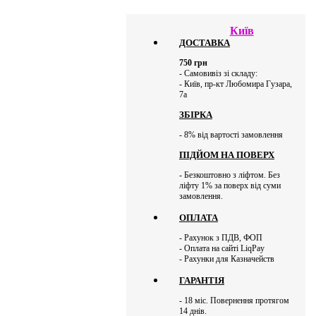
Київ
ДОСТАВКА
750
грн
- Самовивіз зі складу:
- Київ, пр-кт Любомира Гузара,
7а
ЗБІРКА
- 8% від вартості замовлення
ПІДЙОМ НА ПОВЕРХ
- Безкоштовно з ліфтом. Без
ліфту 1% за поверх від суми
замовлення.
ОПЛАТА
- Рахунок з ПДВ, ФОП
- Оплата на сайті LiqPay
- Рахунки для Казначейств
ГАРАНТІЯ
- 18 міс. Повернення протягом
14 днів.