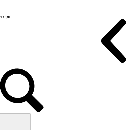
горії
Конференц крісла
Геймерські крісла