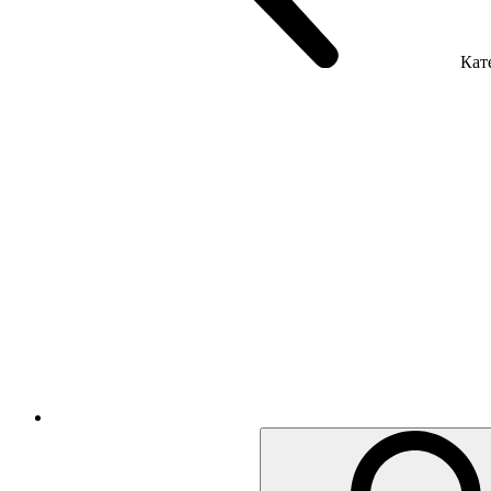
Кате
Крісла керівника
Крісла з сіткою
Крісла персоналу
Офісні стільці
Акустика приміщення
Металеві меблі
Металеві тумби