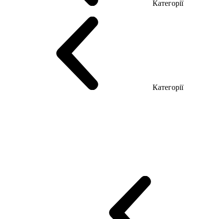
Категорії
Столи керівника
Комп'ютерні столи
Столи Open space
Столи з б
Категорії
Еко Серія Co_d
Серія Промо Етно (Новинка!)
Серія Promo NEW
Промо Топ Менеджер R
Столи для Open space
Офісні Столи Лоф
Reception
Simple