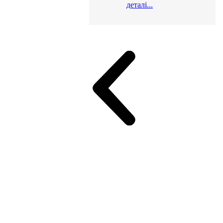
деталі...
и для офісу
ік (МДФ)
Серія Альянс
Серія Класік (МДФ)
неджер
Еко Серія Co_d ТОП
Серія Моріон (МДФ + HPL)