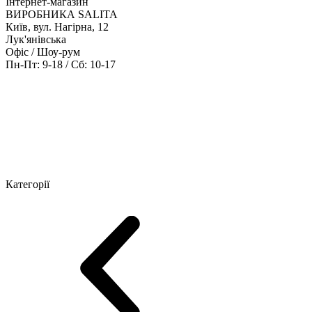
Інтернет-магазин
ВИРОБНИКА SALITA
Київ, вул. Нагірна, 12
Лук'янівська
Офіс / Шоу-рум
Пн-Пт: 9-18 / Сб: 10-17
Кабінети керівника
Офісні столи
Меблі для персоналу
Конференц
Категорії
Шоу-рум меблів
Серія Рейс (ЛДСП+скло)
Серія Урбан (МДФ + 
Серія Еволюшен (МДФ/ДСП)
Серія Тріумф (ДСП)
Серія Гранд 