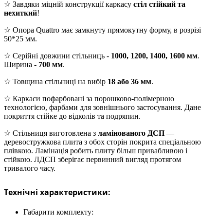
☆ Завдяки міцній конструкції каркасу
стіл стійкий та
нехиткий
!
☆ Опора Quattro має замкнуту прямокутну форму, в розрізі
50*25 мм.
☆ Серійні довжини стільниць -
1000, 1200, 1400, 1600 мм
.
Ширина -
700 мм
.
☆ Товщина стільниці на вибір
18 або 36 мм
.
☆ Каркаси пофарбовані за порошково-полімерною
технологією, фарбами для зовнішнього застосування. Дане
покриття стійке до відколів та подряпин.
☆ Стільниця виготовлена з
ламінованого ДСП
—
деревостружкова плита з обох сторін покрита спеціальною
плівкою. Ламінація робить плиту більш привабливою і
стійкою. ЛДСП зберігає первинний вигляд протягом
тривалого часу.
Технічні характеристики:
Габарити комплекту: