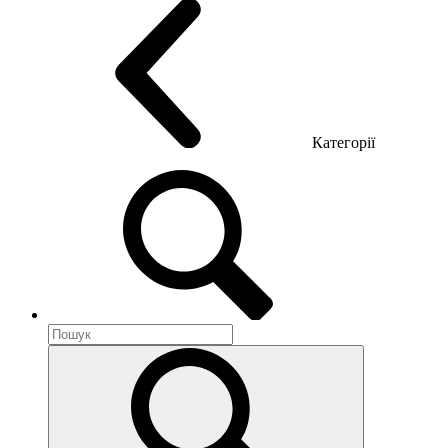
Категорії
Акустика приміщення
Металеві меблі
Металеві тумби