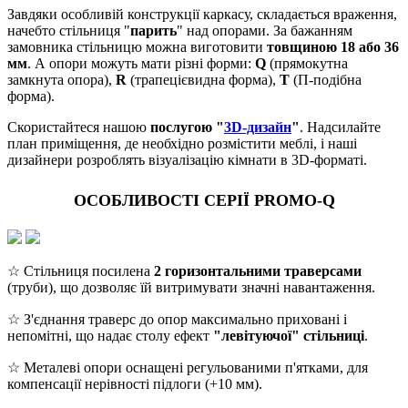
Завдяки особливій конструкції каркасу, складається враження,
начебто стільниця "
парить
" над опорами. За бажанням
замовника стільницю можна виготовити
товщиною 18 або 36
мм
. А опори можуть мати різні форми:
Q
(прямокутна
замкнута опора),
R
(трапецієвидна форма),
Т
(П-подібна
форма).
Скористайтеся нашою
послугою "
3D-дизайн
"
. Надсилайте
план приміщення, де необхідно розмістити меблі, і наші
дизайнери розроблять візуалізацію кімнати в 3D-форматі.
ОСОБЛИВОСТІ СЕРІЇ PROMO-Q
☆ Стільниця посилена
2 горизонтальними траверсами
(труби), що дозволяє їй витримувати значні навантаження.
☆ З'єднання траверс до опор максимально приховані і
непомітні, що надає столу ефект
"левітуючої" стільниці
.
☆ Металеві опори оснащені регульованими п'ятками, для
компенсації нерівності підлоги (+10 мм).