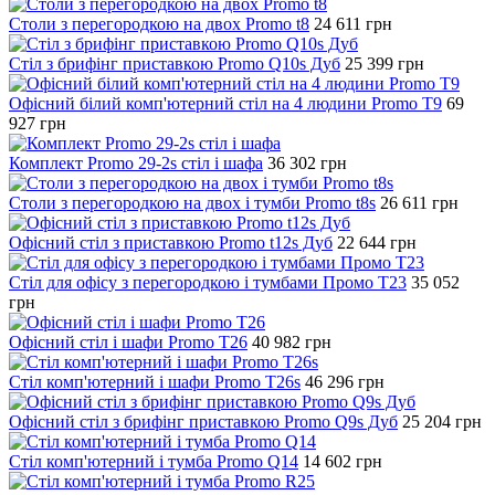
Столи з перегородкою на двох Promo t8
24 611
грн
Стіл з брифінг приставкою Promo Q10s Дуб
25 399
грн
Офісний білий комп'ютерний стіл на 4 людини Promo T9
69
927
грн
Комплект Promo 29-2s стіл і шафа
36 302
грн
Столи з перегородкою на двох і тумби Promo t8s
26 611
грн
Офісний стіл з приставкою Promo t12s Дуб
22 644
грн
Стіл для офісу з перегородкою і тумбами Промо T23
35 052
грн
Офісний стіл і шафи Promo T26
40 982
грн
Стіл комп'ютерний і шафи Promo T26s
46 296
грн
Офісний стіл з брифінг приставкою Promo Q9s Дуб
25 204
грн
Стіл комп'ютерний і тумба Promo Q14
14 602
грн