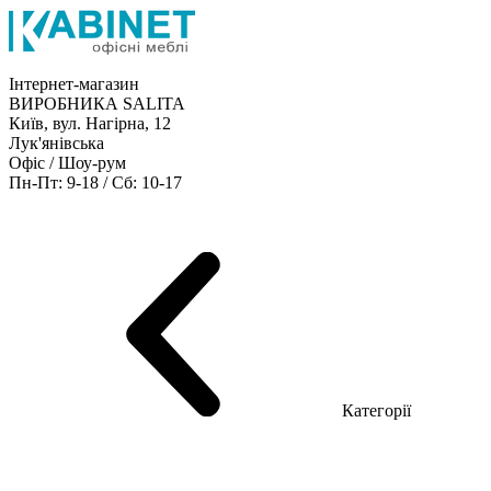
Інтернет-магазин
ВИРОБНИКА SALITA
Київ, вул. Нагірна, 12
Лук'янівська
Офіс / Шоу-рум
Пн-Пт: 9-18 / Сб: 10-17
Кабінети керівника
Офісні столи
Меблі для персоналу
Конференц столи
Рецепція
Офісні шафи
Крісла
Дивани
Металеві стелажі
Товари для офісу
Категорії
Шоу-рум меблів
Серія Рейс (ЛДСП+скло)
Серія Урбан (МДФ + HPL)
Серія Урбан Люкс (шпон)
Cерія Рейс Люкс (шпон)
Серія Статік (МДФ)
Серія Альянс
Серія Класік (МДФ)
Серія Еволюшен (МДФ/ДСП)