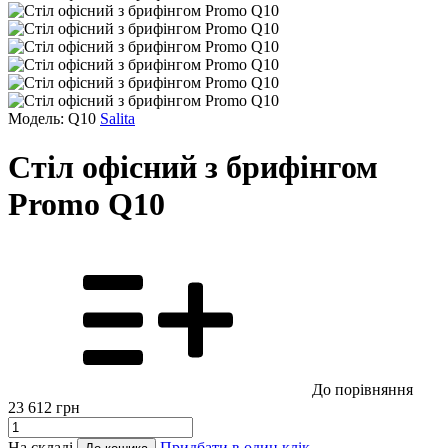
Модель: Q10
Salita
Стіл офісний з брифінгом
Promo Q10
До порівняння
23 612
грн
На складі
Придбати в один клік