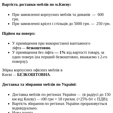
Вартість доставки меблів по м.Києву:
При замовленні корпусних меблів та диванів
600
—
грн.
При замовленні крісел і стільців до 5000 грн.
250 грн.
—
Підйом на поверх:
У приміщення при використанні вантажного
ліфта
безкоштовно
.
—
У приміщення без ліфта
— 1%
від вартості товару, за
один поверх (на перший безкоштовно, вважаємо з 2-го
поверху).
Збірка корпусних офісних меблів в
Києві
БЕЗКОШТОВНА
.
—
Доставка та збирання меблів по Україні:
Доставка меблів по регіонах України
(в радіусі до 150
—
км від Києву)
00 грн + 18 грн/км. (+25% б/г с ПДВ);
— 6
Вартість збирання по регіонах України прораховується
індивідуально.
Нова пошта.