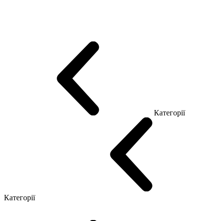
Еко Серія Co_d
Серія Промо Етно (Новинка!)
Серія Promo NEW
Серія Promo Т
Серія Promo Q
Серія Promo R
Promo Топ Менеджер (ЛДСП)
Промо Топ Менеджер T
Промо Топ Менеджер Q
Промо Топ Менеджер R
Столи для Open space
Офісні Столи Лофт
Серія Економ
Категорії
Reception
Simple
Категорії
Крісла керівника
Крісла з сіткою
Крісла персоналу
Офісні стільці
Конференц крісла
Геймерські крісла