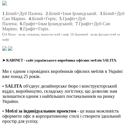
1
.Білий+Дуб Палена.
2
.Білий+Ільм Ірландський.
3
.Білий+Дуб
Сан Маріно.
4
.Білий+Горіх;
5
.Графіт+Дуб
Палена;
6
.Графіт+Ільм Ірландський;
7
.Графіт+Дуб Сан
Маріно;
8
.Графіт+Горіх.
(
1й Моно - колір стільниць, корпусів тумб і шаф. 2й Деревний - колір фасадів тумб та
шаф)
➤
KABINET
- сайт українського виробника офісних меблів SALITA.
Ми є одним з провідних виробників офісних меблів в Україні
вже понад 25 років.
•
SALITA
об'єднує дизайнерське бюро і конструкторський
відділ, виробництво, складську логістику, що дозволяє нам
залишатися одним з найбільших постачальників на ринку
України.
•
Меблі за індивідуальним проектом
- це ваша можливість
оформити офіс в корпоративному стилі і створити ідеальний
простір для успіху.