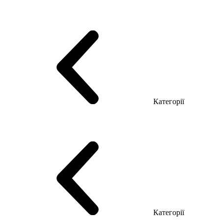
Серія Тріумф (ДСП)
Серія Гранд (МДФ)
Серія Гранд (ДСП)
Серія Софт (МДФ)
Серія Промо ТОП Менеджер
Еко Серія Co_d ТОП
Серія Моріон (МДФ + HPL)
Категорії
Столи керівника
Комп'ютерні столи
Столи Open space
Столи з брифінгом
Шпоновані столи LUX
На дерев'яних ніжках
Столи з еклектричним регулюванням висоти
Скляні столи
Категорії