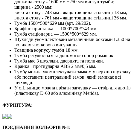
довжина столу - 1600 мм +250 мм виступ тумби;
ширина - 2500 мм;
висота столу - 743 мм - якщо товщина стільниці 18 мм;
висота столу - 761 мм - якщо товщина стільниці 36 мм.
Тумба 1500*500*629 мм (арт. 29/202).
Брифінг приставка — 1000*700*743 мм.
Тумба стаціонарна — 1500*500*629 мм.
Шухляди укомплектовані металічними боксами L350 на
роликах часткового висування.
Товщина корпусу тумби 18 мм.
Тумба регулюється за допомогою опор ромашок.
Тумба має 3 шухляди, дверцята та полички.
Крайка - протиударна ABS 2 мм/0,5 мм.
Тумбу можна укомплектувати замком у верхню шухляду
або поставити центральний замок, який замикає всі
шухляди.
У стільницю можна врізати заглушку — отвір для дротів
(пластикову D-60 або алюмінієву Merida).
ФУРНІТУРА:
ПОЄДНАННЯ КОЛЬОРІВ №1: