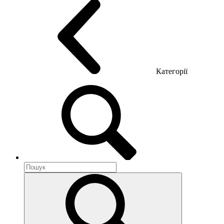
Категорії
Акустика приміщення
Металеві меблі
Металеві тумби