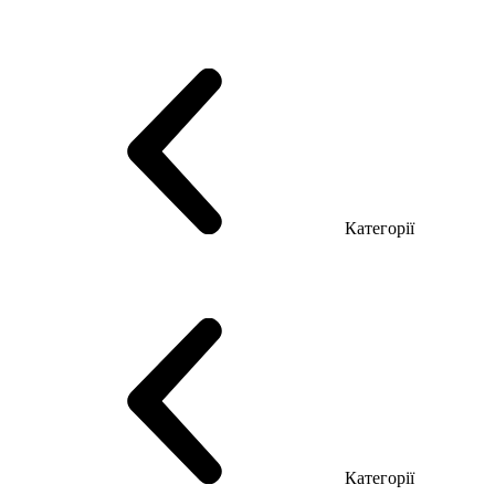
Серія Тріумф (ДСП)
Серія Гранд (МДФ)
Серія Гранд (ДСП)
Серія Софт (МДФ)
Серія Промо ТОП Менеджер
Еко Серія Co_d ТОП
Серія Моріон (МДФ + HPL)
Категорії
Столи керівника
Комп'ютерні столи
Столи Open space
Столи з брифінгом
Шпоновані столи LUX
На дерев'яних ніжках
Столи з еклектричним регулюванням висоти
Скляні столи
Категорії