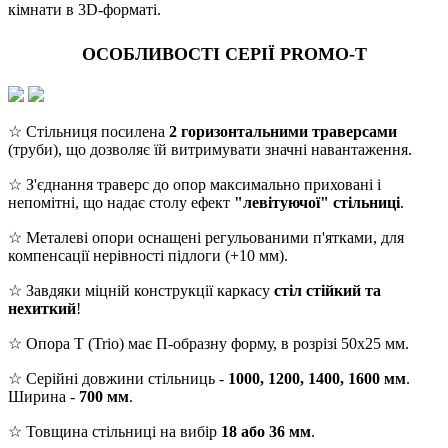
кімнати в 3D-форматі.
ОСОБЛИВОСТІ СЕРІЇ PROMO-T
☆ Стільниця посилена
2 горизонтальними траверсами
(труби), що дозволяє їй витримувати значні навантаження.
☆ З'єднання траверс до опор максимально приховані і
непомітні, що надає столу ефект
"левітуючої" стільниці
.
☆ Металеві опори оснащені регульованими п'ятками, для
компенсації нерівності підлоги (+10 мм).
☆ Завдяки міцній конструкції каркасу
стіл стійкий та
нехиткий
!
☆ Опора T (Trio) має П-образну форму, в розрізі 50х25 мм.
☆ Серійні довжини стільниць -
1000, 1200, 1400, 1600 мм
.
Ширина -
700 мм
.
☆ Товщина стільниці на вибір
18 або 36 мм
.