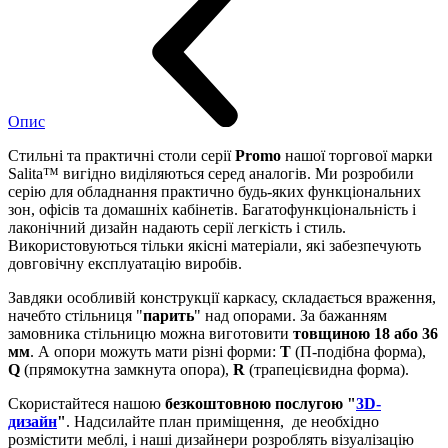
Опис
Стильні та практичні столи серії
Promo
нашої торгової марки
Salita™ вигідно виділяються серед аналогів. Ми розробили
серію для обладнання практично будь-яких функціональних
зон, офісів та домашніх кабінетів. Багатофункціональність і
лаконічний дизайн надають серії легкість і стиль.
Використовуються тільки якісні матеріали, які забезпечують
довговічну експлуатацію виробів.
Завдяки особливій конструкції каркасу, складається враження,
начебто стільниця "
парить
" над опорами. За бажанням
замовника стільницю можна виготовити
товщиною 18 або 36
мм
. А опори можуть мати різні форми:
Т
(П-подібна форма),
Q
(прямокутна замкнута опора),
R
(трапецієвидна форма).
Скористайтеся нашою
безкоштовною послугою "
3D-
дизайн
"
. Надсилайте план приміщення, де необхідно
розмістити меблі, і наші дизайнери розроблять візуалізацію