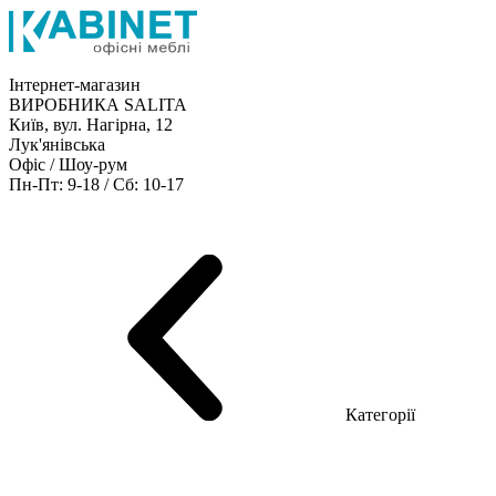
Інтернет-магазин
ВИРОБНИКА SALITA
Київ, вул. Нагірна, 12
Лук'янівська
Офіс / Шоу-рум
Пн-Пт: 9-18 / Сб: 10-17
Кабінети керівника
Офісні столи
Меблі для персоналу
Конференц столи
Рецепція
Офісні шафи
Крісла
Дивани
Металеві стелажі
Товари для офісу
Категорії
Шоу-рум меблів
Серія Рейс (ЛДСП+скло)
Серія Урбан (МДФ + HPL)
Серія Урбан Люкс (шпон)
Cерія Рейс Люкс (шпон)
Серія Статік (МДФ)
Серія Альянс
Серія Класік (МДФ)
Серія Еволюшен (МДФ/ДСП)