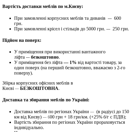
Вартість доставки меблів по м.Києву:
При замовленні корпусних меблів та диванів
600
—
грн.
При замовленні крісел і стільців до 5000 грн.
250 грн.
—
Підйом на поверх:
У приміщення при використанні вантажного
ліфта
безкоштовно
.
—
У приміщення без ліфта
— 1%
від вартості товару, за
один поверх (на перший безкоштовно, вважаємо з 2-го
поверху).
Збірка корпусних офісних меблів в
Києві
БЕЗКОШТОВНА
.
—
Доставка та збирання меблів по Україні:
Доставка меблів по регіонах України
(в радіусі до 150
—
км від Києву)
00 грн + 18 грн/км. (+25% б/г с ПДВ);
— 6
Вартість збирання по регіонах України прораховується
індивідуально.