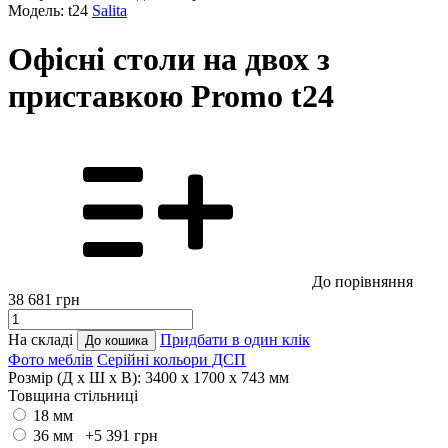
Модель: t24
Salita
Офісні столи на двох з
приставкою Promo t24
До порівняння
38 681
грн
На складі
Придбати в один клік
До кошика
Фото меблів
Серійні кольори ДСП
Розмір (Д x Ш x В):
3400 x 1700 x 743 мм
Товщина стільниці
18 мм
36 мм +5 391
грн