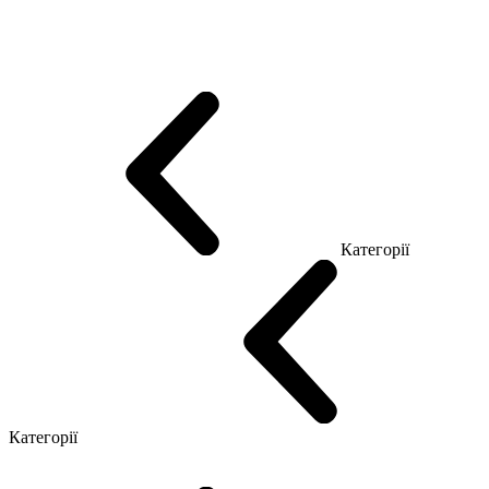
Еко Серія Co_d
Серія Промо Етно (Новинка!)
Серія Promo NEW
Серія Promo Т
Серія Promo Q
Серія Promo R
Promo Топ Менеджер (ЛДСП)
Промо Топ Менеджер T
Промо Топ Менеджер Q
Промо Топ Менеджер R
Столи для Open space
Офісні Столи Лофт
Серія Економ
Категорії
Reception
Simple
Категорії
Крісла керівника
Крісла з сіткою
Крісла персоналу
Офісні стільці
Конференц крісла
Геймерські крісла