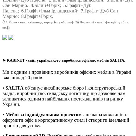
Сан Маріно.
4
.Білий+Горіх;
5
.Графіт+Дуб
Палена;
6
.Графіт+Ільм Ірландський;
7
.Графіт+Дуб Сан
Маріно;
8
.Графіт+Горіх.
(
1й Моно - колір стільниць, корпусів тумб і шаф. 2й Деревний - колір фасадів тумб та
шаф)
➤
KABINET
- сайт українського виробника офісних меблів SALITA.
Ми є одним з провідних виробників офісних меблів в Україні
вже понад 20 років.
•
SALITA
об'єднує дизайнерське бюро і конструкторський
відділ, виробництво, складську логістику, що дозволяє нам
залишатися одним з найбільших постачальників на ринку
України.
•
Меблі за індивідуальним проектом
- це ваша можливість
оформити офіс в корпоративному стилі і створити ідеальний
простір для успіху.
•
Безкоштовний 3D-Дизайн
включає в себе ескіз з планом