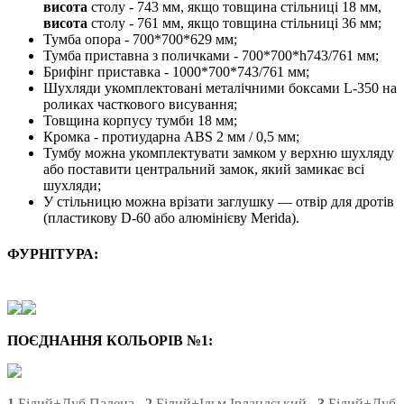
висота
столу - 743 мм, якщо товщина стільниці 18 мм,
висота
столу - 761 мм, якщо товщина стільниці 36 мм;
Тумба опора - 700*700*629 мм;
Тумба приставна з поличками - 700*700*h743/761 мм;
Брифінг приставка - 1000*700*743/761 мм;
Шухляди укомплектовані металічними боксами L-350 на
роликах часткового висування;
Товщина корпусу тумби 18 мм;
Кромка - протиударна ABS 2 мм / 0,5 мм;
Тумбу можна укомплектувати замком у верхню шухляду
або поставити центральний замок, який замикає всі
шухляди;
У стільницю можна врізати заглушку — отвір для дротів
(пластикову D-60 або алюмінієву Merida).
ФУРНІТУРА:
ПОЄДНАННЯ КОЛЬОРІВ №1:
1
.Білий+Дуб Палена.
2
.Білий+Ільм Ірландський.
3
.Білий+Дуб