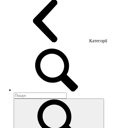
Категорії
Акустика приміщення
Металеві меблі
Металеві тумби