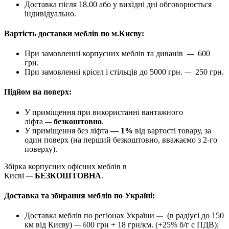
Доставка після 18.00 або у вихідні дні обговорюється
індивідуально.
Вартість доставки меблів по м.Києву:
При замовленні корпусних меблів та диванів
600
—
грн.
При замовленні крісел і стільців до 5000 грн.
250 грн.
—
Підйом на поверх:
У приміщення при використанні вантажного
ліфта
безкоштовно
.
—
У приміщення без ліфта
— 1%
від вартості товару, за
один поверх (на перший безкоштовно, вважаємо з 2-го
поверху).
Збірка корпусних офісних меблів в
Києві
БЕЗКОШТОВНА
.
—
Доставка та збирання меблів по Україні:
Доставка меблів по регіонах України
(в радіусі до 150
—
км від Києву)
00 грн + 18 грн/км. (+25% б/г с ПДВ);
— 6