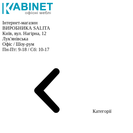
Інтернет-магазин
ВИРОБНИКА SALITA
Київ, вул. Нагірна, 12
Лук'янівська
Офіс / Шоу-рум
Пн-Пт: 9-18 / Сб: 10-17
Кабінети керівника
Офісні столи
Меблі для персоналу
Конференц столи
Рецепція
Офісні шафи
Крісла
Дивани
Металеві стелажі
Товари для офісу
Категорії
Шоу-рум меблів
Серія Рейс (ЛДСП+скло)
Серія Урбан (МДФ + HPL)
Серія Урбан Люкс (шпон)
Cерія Рейс Люкс (шпон)
Серія Статік (МДФ)
Серія Альянс
Серія Класік (МДФ)
Серія Еволюшен (МДФ/ДСП)