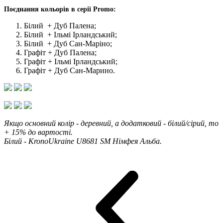
Поєднання кольорів в серії Promo:
Білий + Дуб Палена;
Білий + Ільмі Ірландський;
Білий + Дуб Сан-Маріно;
Графіт + Дуб Палена;
Графіт + Ільмі Ірландський;
Графіт + Дуб Сан-Марино.
Якщо основний колір - деревний, а додатковий - білий/сірий, то
+ 15% до вартості.
Білий - KronoUkraine U8681 SM Німфея Альба.