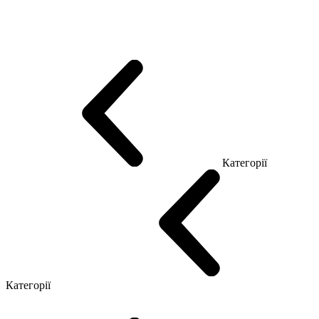
Еко Серія Co_d
Серія Промо Етно (Новинка!)
Серія Promo NEW
Серія Promo Т
Серія Promo Q
Серія Promo R
Promo Топ Менеджер (ЛДСП)
Промо Топ Менеджер T
Промо Топ Менеджер Q
Промо Топ Менеджер R
Столи для Open space
Офісні Столи Лофт
Серія Економ
Категорії
Reception
Simple
Категорії
Крісла керівника
Крісла з сіткою
Крісла персоналу
Офісні стільці
Конференц крісла
Геймерські крісла