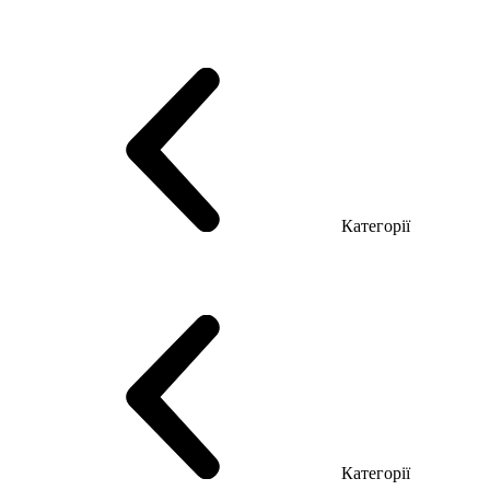
Серія Тріумф (ДСП)
Серія Гранд (МДФ)
Серія Гранд (ДСП)
Серія Софт (МДФ)
Серія Промо ТОП Менеджер
Еко Серія Co_d ТОП
Серія Моріон (МДФ + HPL)
Категорії
Столи керівника
Комп'ютерні столи
Столи Open space
Столи з брифінгом
Шпоновані столи LUX
На дерев'яних ніжках
Столи з еклектричним регулюванням висоти
Скляні столи
Категорії