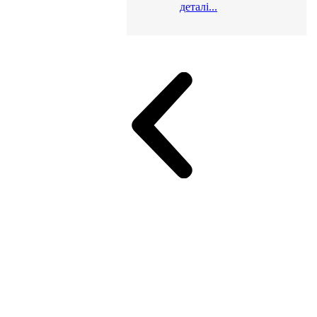
деталі...
и для офісу
ік (МДФ)
Серія Альянс
Серія Класік (МДФ)
неджер
Еко Серія Co_d ТОП
Серія Моріон (МДФ + HPL)