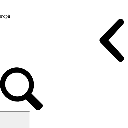
горії
Конференц крісла
Геймерські крісла