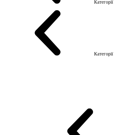
Категорії
Столи керівника
Комп'ютерні столи
Столи Open space
Столи з б
Категорії
Еко Серія Co_d
Серія Промо Етно (Новинка!)
Серія Promo NEW
Промо Топ Менеджер R
Столи для Open space
Офісні Столи Лоф
Reception
Simple