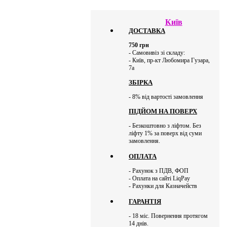
Київ
ДОСТАВКА
750
грн
- Самовивіз зі складу:
- Київ, пр-кт Любомира Гузара,
7а
ЗБІРКА
- 8% від вартості замовлення
ПІДЙОМ НА ПОВЕРХ
- Безкоштовно з ліфтом. Без
ліфту 1% за поверх від суми
замовлення.
ОПЛАТА
- Рахунок з ПДВ, ФОП
- Оплата на сайті LiqPay
- Рахунки для Казначейств
ГАРАНТІЯ
- 18 міс. Повернення протягом
14 днів.