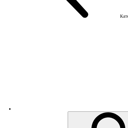
Кате
Крісла керівника
Крісла з сіткою
Крісла персоналу
Офісні стільці
Акустика приміщення
Металеві меблі
Металеві тумби