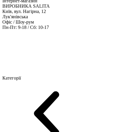
Інтернет-магазин
ВИРОБНИКА SALITA
Київ, вул. Нагірна, 12
Лук'янівська
Офіс / Шоу-рум
Пн-Пт: 9-18 / Сб: 10-17
Кабінети керівника
Офісні столи
Меблі для персоналу
Конференц
Категорії
Шоу-рум меблів
Серія Рейс (ЛДСП+скло)
Серія Урбан (МДФ + 
Серія Еволюшен (МДФ/ДСП)
Серія Тріумф (ДСП)
Серія Гранд 